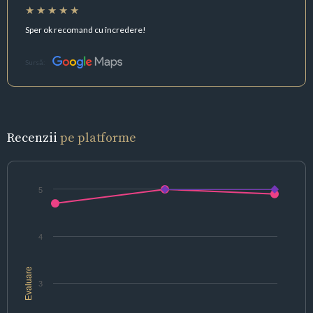
Sper ok recomand cu încredere!
Sursă:
Recenzii
pe platforme
5
4
Evaluare
3