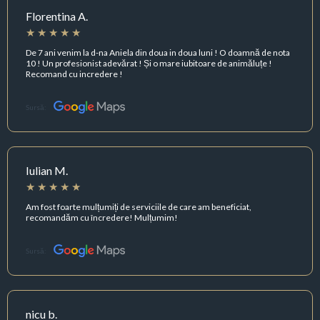
Florentina A.
De 7 ani venim la d-na Aniela din doua in doua luni ! O doamnă de nota
10 ! Un profesionist adevărat ! Și o mare iubitoare de animăluțe !
Recomand cu incredere !
Sursă:
Iulian M.
Am fost foarte mulțumiți de serviciile de care am beneficiat,
recomandăm cu încredere! Mulțumim!
Sursă:
nicu b.