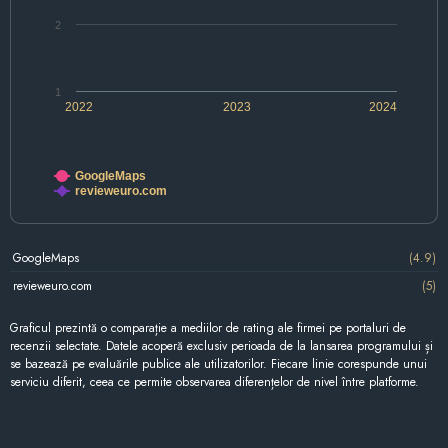
2
1
2022
2023
2024
GoogleMaps
revieweuro.com
GoogleMaps
(4.9)
revieweuro.com
(5)
Graficul prezintă o comparație a mediilor de rating ale firmei pe portaluri de
recenzii selectate. Datele acoperă exclusiv perioada de la lansarea programului și
se bazează pe evaluările publice ale utilizatorilor. Fiecare linie corespunde unui
serviciu diferit, ceea ce permite observarea diferențelor de nivel între platforme.