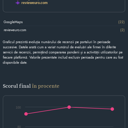
revieweuro.com
GoogleMaps
(22)
revieweuro.com
(2)
Graficul prezintă evoluția numărului de recenzii pe portaluri în perioade
succesive. Datele arată cum a variat numărul de evaluări ale firmei în diferite
servicii de recenzii, permițând compararea ponderii și a activității utilizatorilor pe
fiecare platformă. Valorile prezentate includ exclusiv perioada pentru care au fost
disponibile date.
Scorul final
în procente
100
80