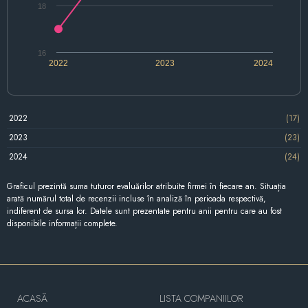
18
16
2022
2023
2024
2022
(17)
2023
(23)
2024
(24)
Graficul prezintă suma tuturor evaluărilor atribuite firmei în fiecare an. Situația
arată numărul total de recenzii incluse în analiză în perioada respectivă,
indiferent de sursa lor. Datele sunt prezentate pentru anii pentru care au fost
disponibile informații complete.
ACASĂ
LISTA COMPANIILOR