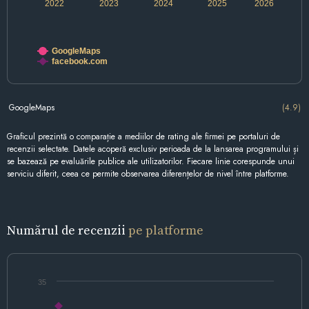
2022
2023
2024
2025
2026
GoogleMaps
facebook.com
GoogleMaps
(4.9)
Graficul prezintă o comparație a mediilor de rating ale firmei pe portaluri de
recenzii selectate. Datele acoperă exclusiv perioada de la lansarea programului și
se bazează pe evaluările publice ale utilizatorilor. Fiecare linie corespunde unui
serviciu diferit, ceea ce permite observarea diferențelor de nivel între platforme.
Numărul de recenzii
pe platforme
35