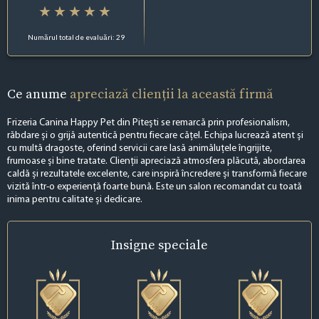
Numărul total de evaluări: 29
Ce anume
apreciază clienții la această firmă
Frizeria Canina Happy Pet din Pitești se remarcă prin profesionalism,
răbdare și o grijă autentică pentru fiecare cățel. Echipa lucrează atent și
cu multă dragoste, oferind servicii care lasă animăluțele îngrijite,
frumoase și bine tratate. Clienții apreciază atmosfera plăcută, abordarea
caldă și rezultatele excelente, care inspiră încredere și transformă fiecare
vizită într-o experiență foarte bună. Este un salon recomandat cu toată
inima pentru calitate și dedicare.
Insigne
speciale