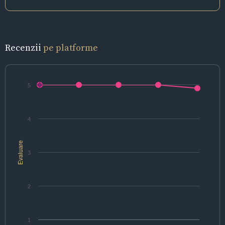
Recenzii
pe platforme
5
4
Evaluare
3
2
1