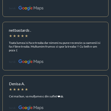
Sursă:
netbastards .
Toata lumea isi face treaba dar nimeni nu pune recenzie ca oamenii isi
fac f bine treaba. Multumim frumos si spor la treaba !! Cu Seth n-am
poza :(
Sursă:
Denisa A.
Cei mai bun, va mulțumesc din suflet ❤️🙏
Sursă: