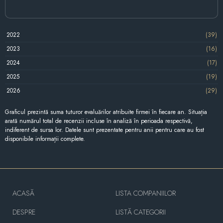
2022
(39)
2023
(16)
2024
(17)
2025
(19)
2026
(29)
Graficul prezintă suma tuturor evaluărilor atribuite firmei în fiecare an. Situația
arată numărul total de recenzii incluse în analiză în perioada respectivă,
indiferent de sursa lor. Datele sunt prezentate pentru anii pentru care au fost
disponibile informații complete.
ACASĂ
LISTA COMPANIILOR
DESPRE
LISTĂ CATEGORII