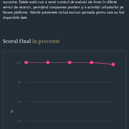
succesive. Datele arată cum a variat numărul de evaluări ale firmei în diferite
servicii de recenzii, permițând compararea ponderii și a activității utilizatorilor pe
fiecare platformă. Valorile prezentate includ exclusiv perioada pentru care au fost
disponibile date.
Scorul final
în procente
100
80
60
%
40