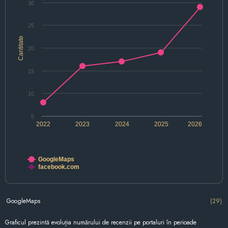
30
25
Cantitate
20
15
10
5
2022
2023
2024
2025
2026
GoogleMaps
facebook.com
GoogleMaps
(29)
Graficul prezintă evoluția numărului de recenzii pe portaluri în perioade