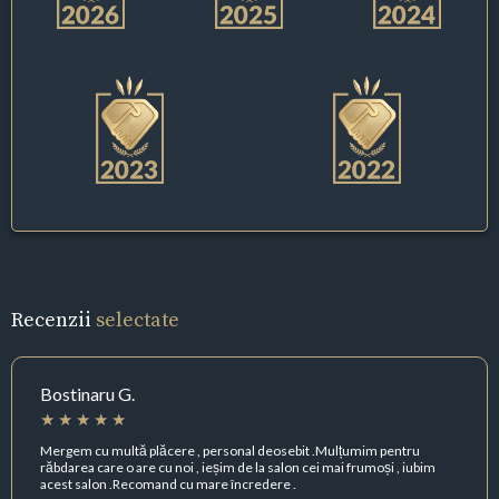
Recenzii
selectate
Bostinaru G.
Mergem cu multă plăcere , personal deosebit .Mulțumim pentru
răbdarea care o are cu noi , ieșim de la salon cei mai frumoși , iubim
acest salon .Recomand cu mare încredere .