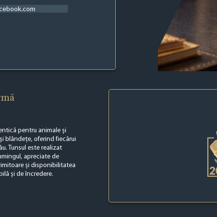
acebook.com
irmă
entică pentru animale și
i blândețe, oferind fiecărui
u. Tunsul este realizat
immingul, apreciate de
imitoare și disponibilitatea
ilă și de încredere.