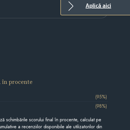
Aplică aici
l
în procente
(95%)
(98%)
ază schimbările scorului final în procente, calculat pe
mulative a recenziilor disponibile ale utilizatorilor din