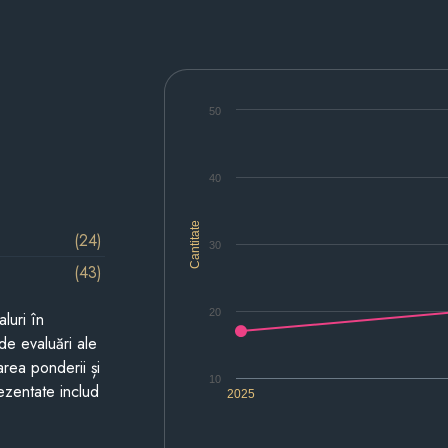
50
40
Cantitate
(24)
30
(43)
20
luri în
de evaluări ale
area ponderii și
10
prezentate includ
2025