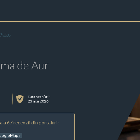
 Pako
rma de Aur
Data scanării:
23 mai 2026
 a 67 recenzii din portaluri:
oogleMaps