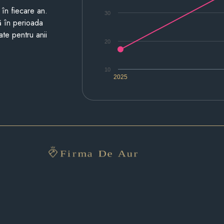
i în fiecare an.
30
ză în perioada
ate pentru anii
20
10
2025