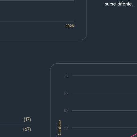
surse diferite.
2026
70
60
50
(17)
Cantitate
(67)
40