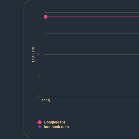
5
4
Evaluare
3
2
1
2025
GoogleMaps
facebook.com