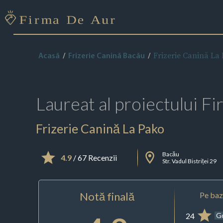
Frizerie Canină La
Acasă
Frizerie Canină Bacău
Laureat al proiectului
Fi
Frizerie Canină La Pako
Bacău
4.9
/ 67 Recenzii
Str. Vadul Bistriței 29
Notă finală
Pe baza
24
G