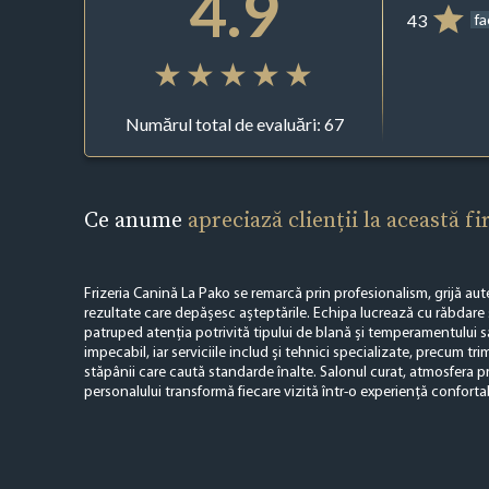
4.9
43
f
Numărul total de evaluări: 67
Ce anume
apreciază clienții la această f
Frizeria Canină La Pako se remarcă prin profesionalism, grijă aut
rezultate care depășesc așteptările. Echipa lucrează cu răbdare ș
patruped atenția potrivită tipului de blană și temperamentului să
impecabil, iar serviciile includ și tehnici specializate, precum tr
stăpânii care caută standarde înalte. Salonul curat, atmosfera pr
personalului transformă fiecare vizită într-o experiență confortab