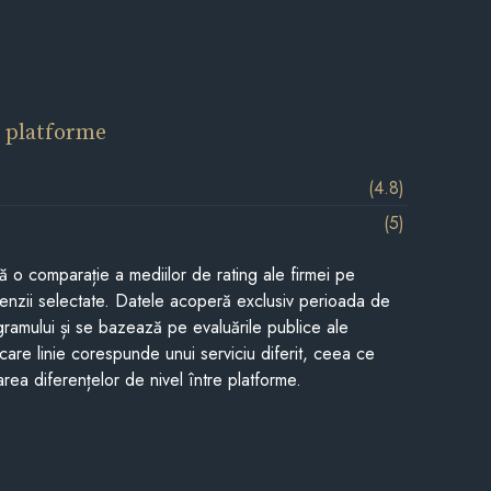
 platforme
(4.8)
(5)
tă o comparație a mediilor de rating ale firmei pe
cenzii selectate. Datele acoperă exclusiv perioada de
gramului și se bazează pe evaluările publice ale
Fiecare linie corespunde unui serviciu diferit, ceea ce
rea diferențelor de nivel între platforme.