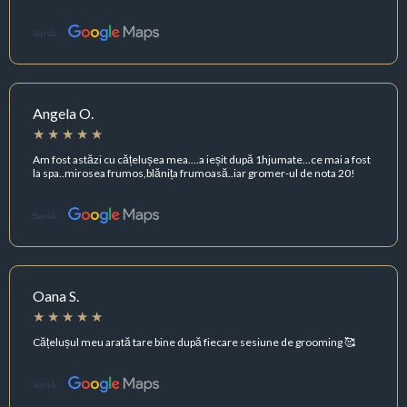
Sursă:
Angela O.
Am fost astăzi cu cățelușea mea....a ieșit după 1hjumate...ce mai a fost
la spa..mirosea frumos,blănița frumoasă..iar gromer-ul de nota 20!
Sursă:
Oana S.
Cățelușul meu arată tare bine după fiecare sesiune de grooming 🥰
Sursă: