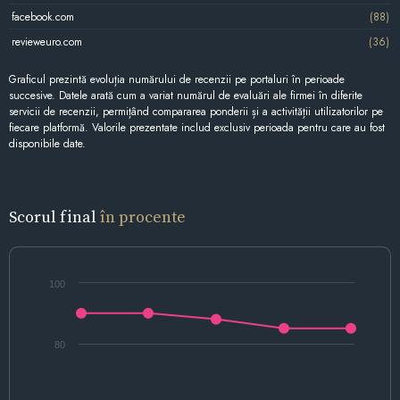
facebook.com
(88)
revieweuro.com
(36)
Graficul prezintă evoluția numărului de recenzii pe portaluri în perioade
succesive. Datele arată cum a variat numărul de evaluări ale firmei în diferite
servicii de recenzii, permițând compararea ponderii și a activității utilizatorilor pe
fiecare platformă. Valorile prezentate includ exclusiv perioada pentru care au fost
disponibile date.
Scorul final
în procente
100
80