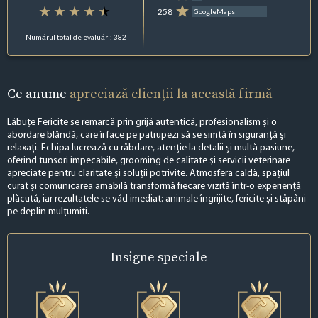
258
GoogleMaps
Numărul total de evaluări: 382
Ce anume
apreciază clienții la această firmă
Lăbuțe Fericite se remarcă prin grijă autentică, profesionalism și o
abordare blândă, care îi face pe patrupezi să se simtă în siguranță și
relaxați. Echipa lucrează cu răbdare, atenție la detalii și multă pasiune,
oferind tunsori impecabile, grooming de calitate și servicii veterinare
apreciate pentru claritate și soluții potrivite. Atmosfera caldă, spațiul
curat și comunicarea amabilă transformă fiecare vizită într-o experiență
plăcută, iar rezultatele se văd imediat: animale îngrijite, fericite și stăpâni
pe deplin mulțumiți.
Insigne
speciale