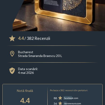
4.4
/ 382 Recenzii
Bucharest
Strada Smaranda Braescu 20 L
Data scanării:
4 mai 2026
Notă finală
Pe baza a 382 recenzii din portaluri:
4.4
88
facebook.com
36
revieweuro.com