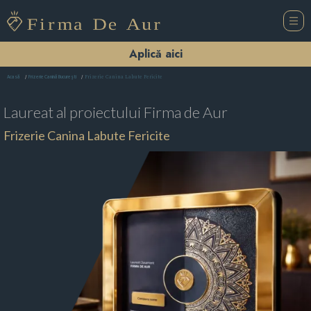
Aplică aici
Frizerie Canina Labute Fericite
Acasă
Frizerie Canină Bucureşti
Laureat al proiectului
Firma de Aur
Frizerie Canina Labute Fericite