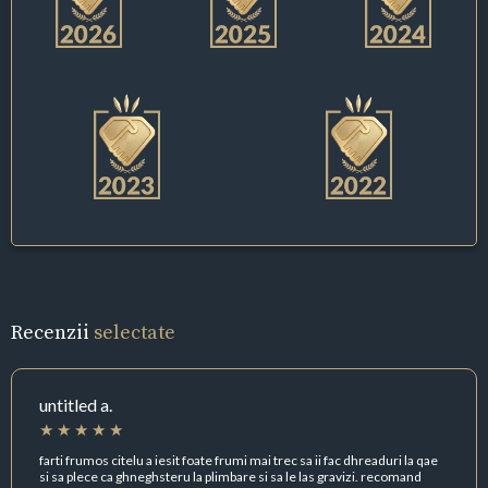
Recenzii
selectate
untitled a.
farti frumos citelu a iesit foate frumi mai trec sa ii fac dhreaduri la qae
si sa plece ca ghneghsteru la plimbare si sa le las gravizi. recomand