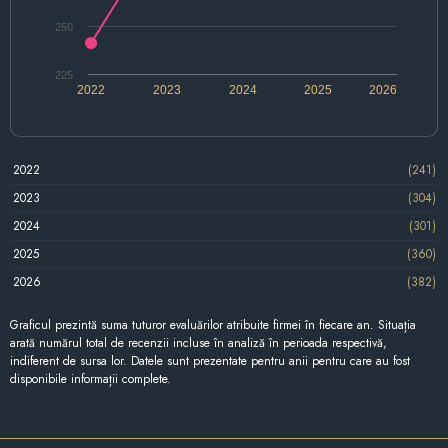
250
225
2022
2023
2024
2025
2026
2022
(241)
2023
(304)
2024
(301)
2025
(360)
2026
(382)
Graficul prezintă suma tuturor evaluărilor atribuite firmei în fiecare an. Situația
arată numărul total de recenzii incluse în analiză în perioada respectivă,
indiferent de sursa lor. Datele sunt prezentate pentru anii pentru care au fost
disponibile informații complete.