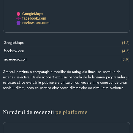
GoogleMaps
facebook.com
revieweuro.com
GoogleMaps
(4.5)
facebook.com
(4.5)
revieweuro.com
(3.9)
Graficul prezintă o comparație a mediilor de rating ale firmei pe portaluri de
recenzii selectate. Datele acoperă exclusiv perioada de la lansarea programului și
se bazează pe evaluările publice ale utilizatorilor. Fiecare linie corespunde unui
serviciu diferit, ceea ce permite observarea diferențelor de nivel între platforme.
Numărul de recenzii
pe platforme