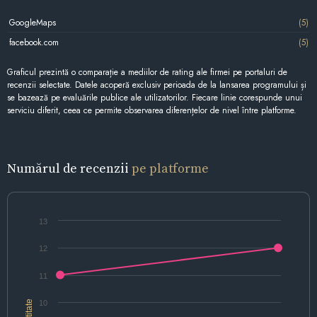
GoogleMaps
(5)
facebook.com
(5)
Graficul prezintă o comparație a mediilor de rating ale firmei pe portaluri de
recenzii selectate. Datele acoperă exclusiv perioada de la lansarea programului și
se bazează pe evaluările publice ale utilizatorilor. Fiecare linie corespunde unui
serviciu diferit, ceea ce permite observarea diferențelor de nivel între platforme.
Numărul de recenzii
pe platforme
13
12
11
Cantitate
10