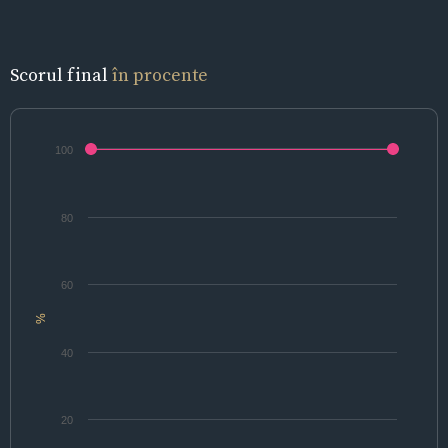
Scorul final
în procente
100
80
60
%
40
20