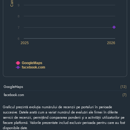
9
8
7
6
2025
2026
GoogleMaps
facebook.com
GoogleMaps
(12)
facebook.com
(7)
Graficul prezintă evoluția numărului de recenzii pe portaluri în perioade
succesive. Datele arată cum a variat numărul de evaluări ale firmei în diferite
servicii de recenzii, permițând compararea ponderii și a activității utilizatorilor pe
fiecare platformă. Valorile prezentate includ exclusiv perioada pentru care au fost
disponibile date.