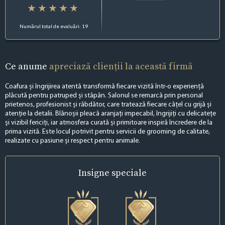
Numărul total de evaluări: 19
Ce anume
apreciază clienții la această firmă
Coafura și îngrijirea atentă transformă fiecare vizită într-o experiență
plăcută pentru patruped și stăpân. Salonul se remarcă prin personal
prietenos, profesionist și răbdător, care tratează fiecare cățel cu grijă și
atenție la detalii. Blănoșii pleacă aranjați impecabil, îngrijiți cu delicatețe
și vizibil fericiți, iar atmosfera curată și primitoare inspiră încredere de la
prima vizită. Este locul potrivit pentru servicii de grooming de calitate,
realizate cu pasiune și respect pentru animale.
Insigne
speciale