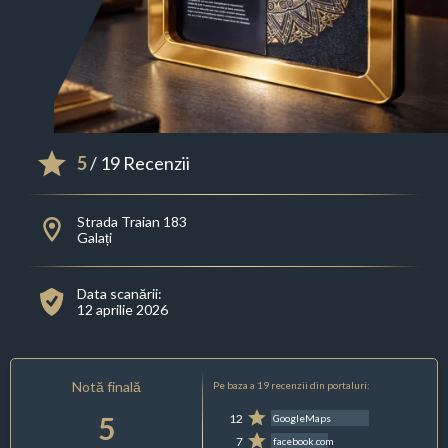
5
/ 19 Recenzii
Strada Traian 183
Galați
Data scanării:
12 aprilie 2026
Notă finală
Pe baza a 19 recenzii din portaluri:
5
12
GoogleMaps
7
facebook.com