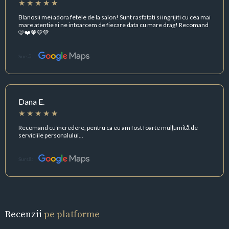
Blanosii mei adora fetele de la salon! Sunt rasfatati si ingrijiti cu cea mai
mare atentie si ne intoarcem de fiecare data cu mare drag! Recomand
🩷❤️🧡💛💚
Sursă:
Dana E.
Recomand cu încredere, pentru ca eu am fost foarte mulțumită de
serviciile personalului...
Sursă:
Recenzii
pe platforme