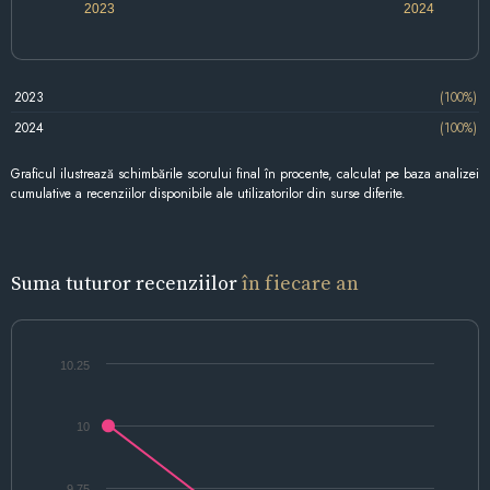
2023
2024
2023
(100%)
2024
(100%)
Graficul ilustrează schimbările scorului final în procente, calculat pe baza analizei
cumulative a recenziilor disponibile ale utilizatorilor din surse diferite.
Suma tuturor recenziilor
în fiecare an
10.25
10
9.75