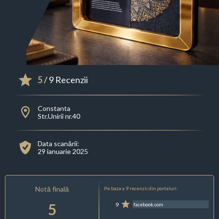
5
/ 9 Recenzii
Constanta
Str.Unirii nr.40
Data scanării:
29 ianuarie 2025
Notă finală
Pe baza a 9 recenzii din portaluri:
5
9
facebook.com