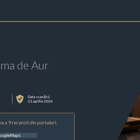
rma de Aur
Data scanării:
21 aprilie 2026
a a 9 recenzii din portaluri:
oogleMaps