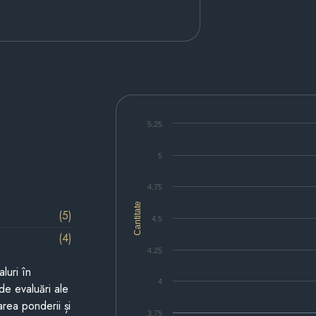
5.25
5
4.75
Cantitate
(5)
4.5
(4)
4.25
luri în
4
de evaluări ale
area ponderii și
3.75