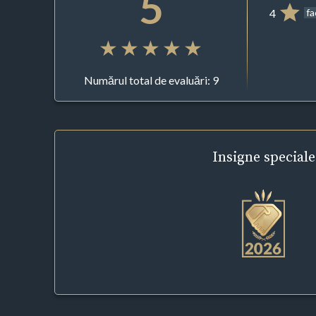
5
4
f
Numărul total de evaluări: 9
Insigne
speciale