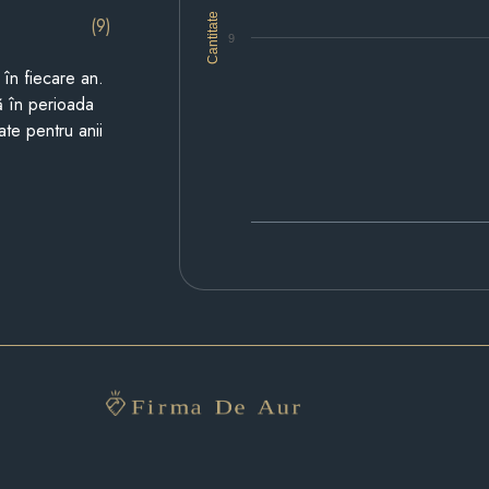
Cantitate
(9)
9
i în fiecare an.
ză în perioada
ate pentru anii