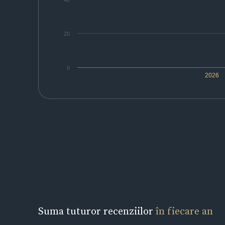
40
20
0
2026
Suma tuturor recenziilor
în fiecare an