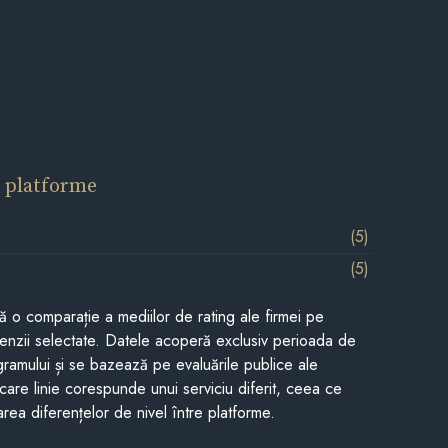
 platforme
(5)
(5)
tă o comparație a mediilor de rating ale firmei pe
cenzii selectate. Datele acoperă exclusiv perioada de
gramului și se bazează pe evaluările publice ale
Fiecare linie corespunde unui serviciu diferit, ceea ce
rea diferențelor de nivel între platforme.