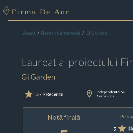
Gi Garden
Acasă
Florării Cernavodă
Laureat al proiectului
Fi
Gi Garden
Independentei 56
5
/ 9 Recenzii
Cernavoda
Notă finală
Pe baz
5
G