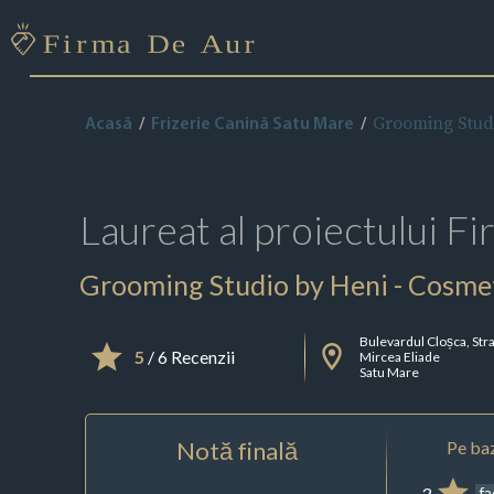
Grooming Studi
Acasă
Frizerie Canină Satu Mare
Laureat al proiectului
Fi
Grooming Studio by Heni - Cosmet
Bulevardul Cloșca, Str
5
/ 6 Recenzii
Mircea Eliade
Satu Mare
Notă finală
Pe baz
3
f