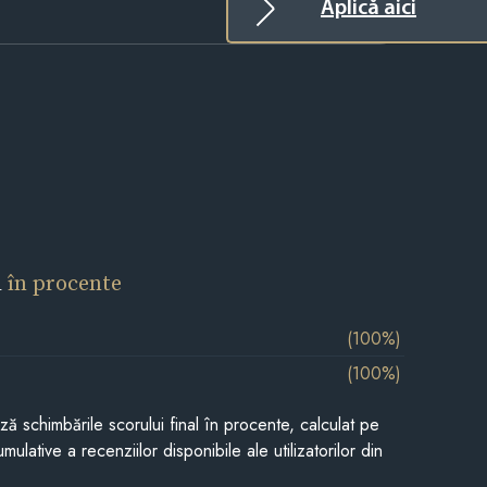
Aplică aici
l
în procente
(100%)
(100%)
ază schimbările scorului final în procente, calculat pe
mulative a recenziilor disponibile ale utilizatorilor din