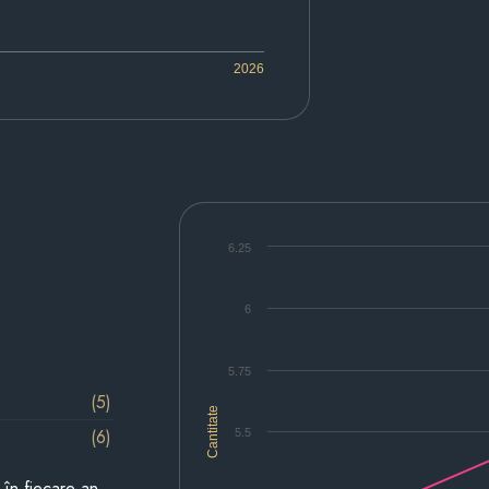
2026
6.25
6
5.75
(5)
Cantitate
(6)
5.5
i în fiecare an.