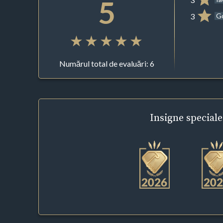
5
3
G
Numărul total de evaluări: 6
Insigne
speciale