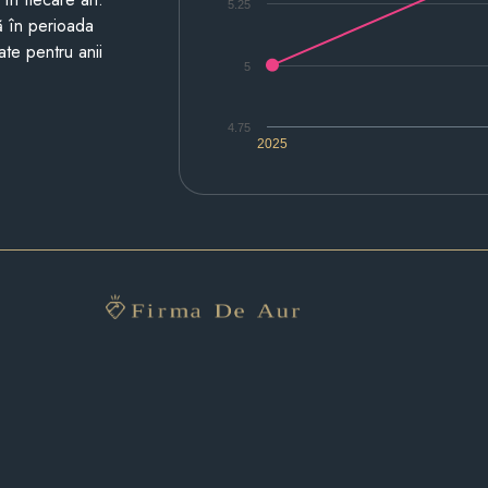
5.25
ză în perioada
ate pentru anii
5
4.75
2025