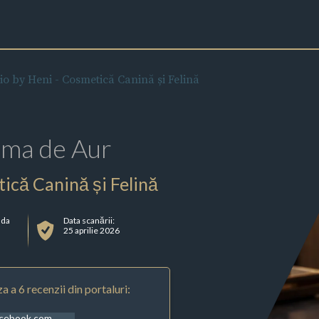
o by Heni - Cosmetică Canină și Felină
rma de Aur
ică Canină și Felină
ada
Data scanării:
25 aprilie 2026
a a 6 recenzii din portaluri:
acebook.com