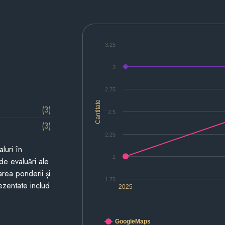
3.25
3
2.75
Cantitate
(3)
2.5
(3)
2.25
luri în
2
de evaluări ale
area ponderii și
1.75
prezentate includ
2025
GoogleMaps