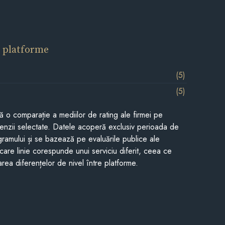
 platforme
(5)
(5)
tă o comparație a mediilor de rating ale firmei pe
cenzii selectate. Datele acoperă exclusiv perioada de
gramului și se bazează pe evaluările publice ale
Fiecare linie corespunde unui serviciu diferit, ceea ce
rea diferențelor de nivel între platforme.