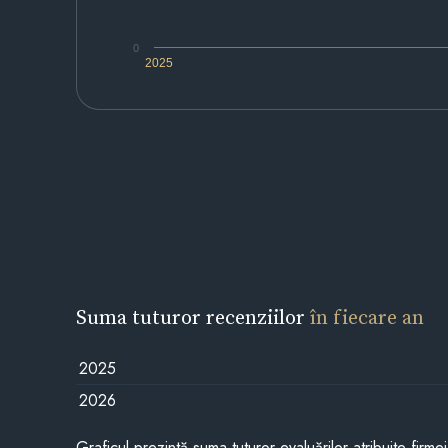
0
2025
Suma tuturor recenziilor
în fiecare an
2025
2026
Graficul prezintă suma tuturor evaluărilor atribuite firme