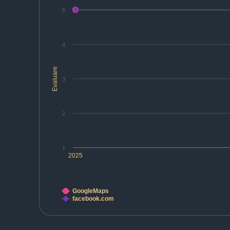
5
4
Evaluare
3
2
1
2025
GoogleMaps
facebook.com