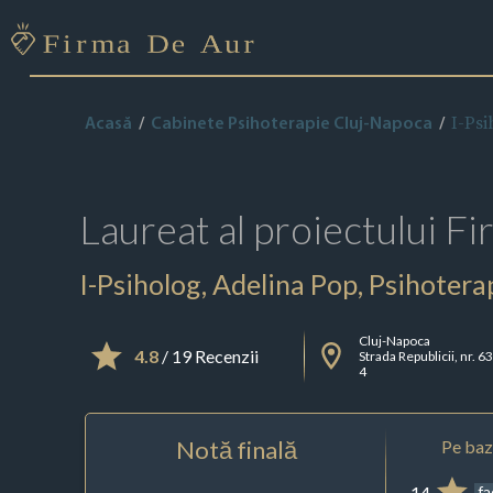
I-Psi
Acasă
Cabinete Psihoterapie Cluj-Napoca
Laureat al proiectului
Fi
I-Psiholog, Adelina Pop, Psihotera
Cluj-Napoca
4.8
/ 19 Recenzii
Strada Republicii, nr. 63
4
Notă finală
Pe baza
14
f