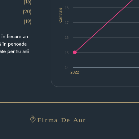
(15)
18
Cantitate
(20)
(19)
17
i în fiecare an.
16
ză în perioada
ate pentru anii
15
14
2022