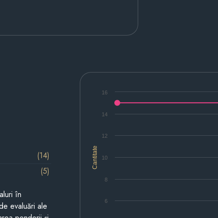
16
14
12
Cantitate
(14)
10
(5)
8
luri în
6
de evaluări ale
area ponderii și