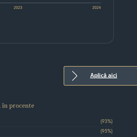
2023
2024
Aplică aici
l
în procente
(93%)
(95%)