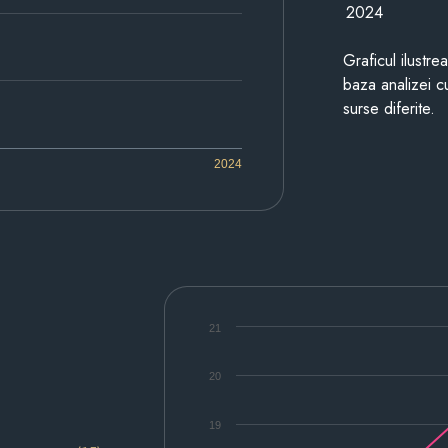
2024
Graficul ilustre
baza analizei cu
surse diferite.
2024
21
20
19