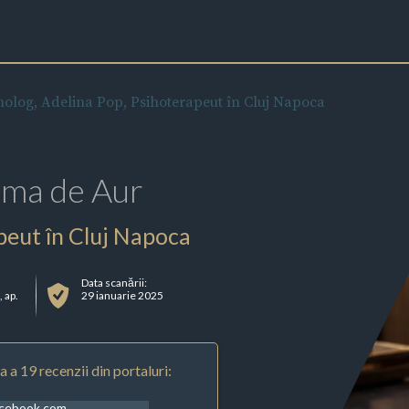
holog, Adelina Pop, Psihoterapeut în Cluj Napoca
rma de Aur
peut în Cluj Napoca
Data scanării:
, ap.
29 ianuarie 2025
 a 19 recenzii din portaluri:
acebook.com