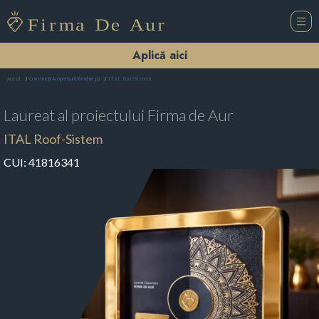
Aplică aici
ITAL Roof-Sistem
Acasă
Construcții Acoperișuri Dărmăneşti
Laureat al proiectului
Firma de Aur
ITAL Roof-Sistem
CUI:
41816341