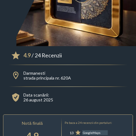
4.9
/ 24 Recenzii
Darmanesti
strada principala nr. 620A
Data scanării:
26 august 2025
Notă finală
Pe baza a 24 recenzii din portaluri:
4.9
13
GoogleMaps