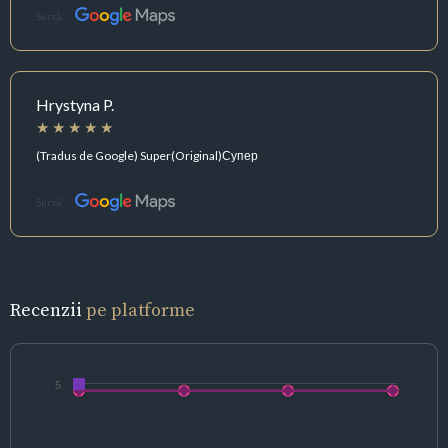
Sursă:
Hrystyna P.
(Tradus de Google) Super(Original)Супер
Sursă:
Recenzii
pe platforme
5