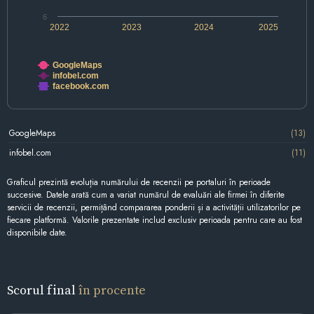
6
2022
2023
2024
2025
GoogleMaps
infobel.com
facebook.com
GoogleMaps
(13)
infobel.com
(11)
Graficul prezintă evoluția numărului de recenzii pe portaluri în perioade
succesive. Datele arată cum a variat numărul de evaluări ale firmei în diferite
servicii de recenzii, permițând compararea ponderii și a activității utilizatorilor pe
fiecare platformă. Valorile prezentate includ exclusiv perioada pentru care au fost
disponibile date.
Scorul final
în procente