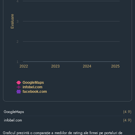
4
Evaluare
3
2
1
2022
2023
2024
2025
GoogleMaps
infobel.com
facebook.com
GoogleMaps
(4.9)
infobel.com
(4.9)
Graficul prezintă o comparație a mediilor de rating ale firmei pe portaluri de