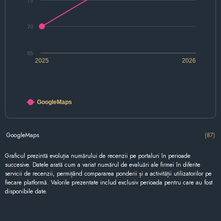
75
70
65
2025
2026
GoogleMaps
GoogleMaps
(87)
Graficul prezintă evoluția numărului de recenzii pe portaluri în perioade
succesive. Datele arată cum a variat numărul de evaluări ale firmei în diferite
servicii de recenzii, permițând compararea ponderii și a activității utilizatorilor pe
fiecare platformă. Valorile prezentate includ exclusiv perioada pentru care au fost
disponibile date.