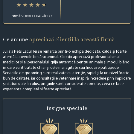
Numărul total de evaluări: 87
Ce anume
apreciază clienții la această firmă
Julia's Pets Lacul Tei se remarcă printr-o echipă dedicată, caldă și foarte
atentă la nevoile fiecărui animal. Clienții apreciază profesionalismul
medicilor și al personalului, grija autentică pentru animale și modul blând
în care sunt tratate chiar și cele mai agitate sau fricoase patrupede.
Serviciile de grooming sunt realizate cu atenție, rapid și la un nivel foarte
bun de calitate, iar consultațiile veterinare inspiră încredere prin implicare
și sfaturi utile. În plus, prețurile sunt considerate corecte, ceea ce face
experiența completă și foarte apreciată.
Insigne
speciale