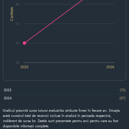
80
Cantitate
75
70
65
2025
2026
2025
(70)
2026
(87)
Graficul prezintă suma tuturor evaluărilor atribuite firmei în fiecare an. Situația
arată numărul total de recenzii incluse în analiză în perioada respectivă,
indiferent de sursa lor. Datele sunt prezentate pentru anii pentru care au fost
disponibile informații complete.