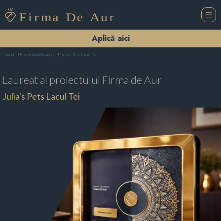
Aplică aici
Julia's Pets Lacul Tei
Acasă
Frizerie Canină Bucureşti
Laureat al proiectului
Firma de Aur
Julia's Pets Lacul Tei