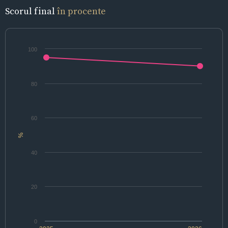
Scorul final
în procente
100
80
60
%
40
20
0