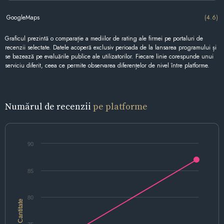
GoogleMaps
(4.6)
Graficul prezintă o comparație a mediilor de rating ale firmei pe portaluri de
recenzii selectate. Datele acoperă exclusiv perioada de la lansarea programului și
se bazează pe evaluările publice ale utilizatorilor. Fiecare linie corespunde unui
serviciu diferit, ceea ce permite observarea diferențelor de nivel între platforme.
Numărul de recenzii
pe platforme
90
85
80
Cantitate