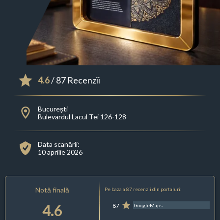
4.6
/ 87 Recenzii
București
Bulevardul Lacul Tei 126-128
Data scanării:
10 aprilie 2026
Notă finală
Pe baza a 87 recenzii din portaluri:
4.6
87
GoogleMaps