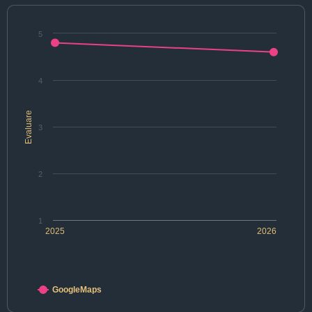
5
4
Evaluare
3
2
1
2025
2026
GoogleMaps