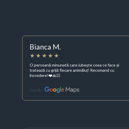
Bianca M.
O persoană minunată care iubește ceea ce face și
tratează cu grijă fiecare animăluț! Recomand cu
încredere!❤️🙏🏻
Sursă: