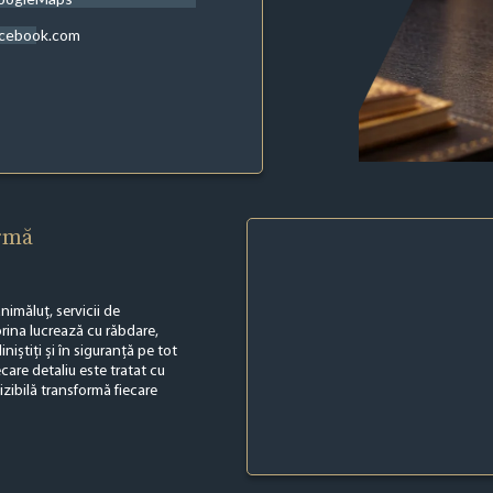
acebook.com
irmă
nimăluț, servicii de
rina lucrează cu răbdare,
niștiți și în siguranță pe tot
ecare detaliu este tratat cu
zibilă transformă fiecare