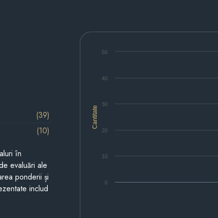
50
40
30
Cantitate
(39)
(10)
20
luri în
10
de evaluări ale
area ponderii și
0
prezentate includ