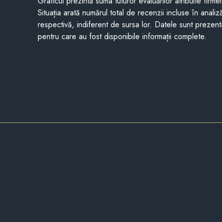
Graficul prezintă suma tuturor evaluărilor atribuite firme
Situația arată numărul total de recenzii incluse în anali
respectivă, indiferent de sursa lor. Datele sunt prezent
pentru care au fost disponibile informații complete.