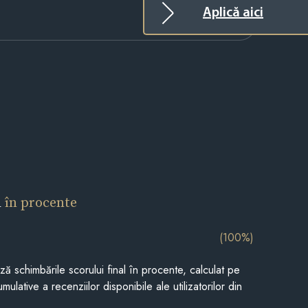
Aplică aici
l
în procente
(100%)
ază schimbările scorului final în procente, calculat pe
mulative a recenziilor disponibile ale utilizatorilor din