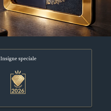
Insigne
speciale