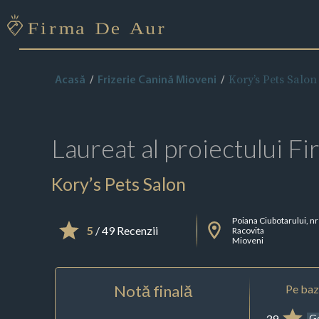
Kory’s Pets Salon
Acasă
Frizerie Canină Mioveni
Laureat al proiectului
Fi
Kory’s Pets Salon
Poiana Ciubotarului, nr
5
/ 49 Recenzii
Racovita
Mioveni
Notă finală
Pe baza
39
G