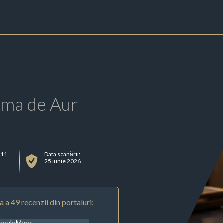
rma de Aur
 11,
Data scanării:
25 iunie 2026
 a 49 recenzii din portaluri:
oogleMaps