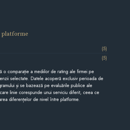
 platforme
(5)
(5)
tă o comparație a mediilor de rating ale firmei pe
cenzii selectate. Datele acoperă exclusiv perioada de
gramului și se bazează pe evaluările publice ale
Fiecare linie corespunde unui serviciu diferit, ceea ce
rea diferențelor de nivel între platforme.