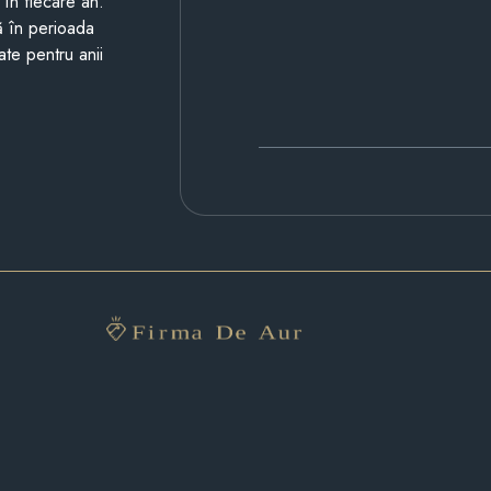
i în fiecare an.
ză în perioada
ate pentru anii