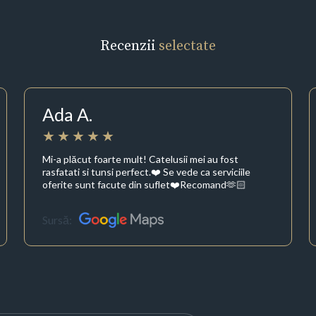
Recenzii
selectate
Ada A.
Mi-a plăcut foarte mult! Catelusii mei au fost
rasfatati si tunsi perfect.❤️ Se vede ca serviciile
oferite sunt facute din suflet❤️Recomand🫶🏻
Sursă: