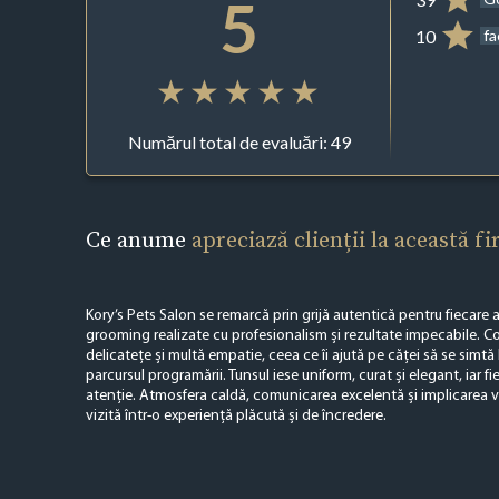
5
10
f
Numărul total de evaluări: 49
Ce anume
apreciază clienții la această f
Kory’s Pets Salon se remarcă prin grijă autentică pentru fiecare a
grooming realizate cu profesionalism și rezultate impecabile. Co
delicatețe și multă empatie, ceea ce îi ajută pe căței să se simtă li
parcursul programării. Tunsul iese uniform, curat și elegant, iar fi
atenție. Atmosfera caldă, comunicarea excelentă și implicarea vi
vizită într-o experiență plăcută și de încredere.