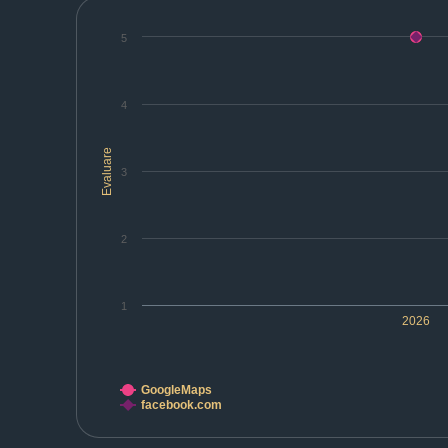
5
4
Evaluare
3
2
1
2026
GoogleMaps
facebook.com