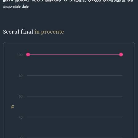
fiecare platformă. Valorile prezentate includ exclusiv perioada pentru care au fost
disponibile date.
Scorul final
în procente
100
80
60
%
40