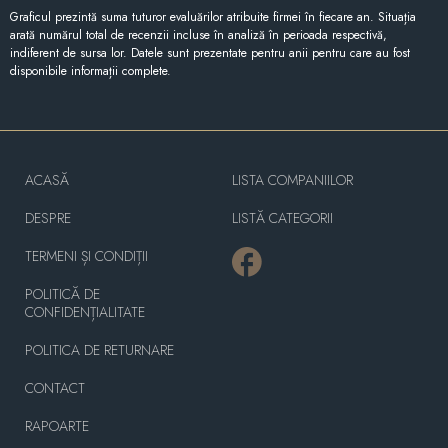
Graficul prezintă suma tuturor evaluărilor atribuite firmei în fiecare an. Situația
arată numărul total de recenzii incluse în analiză în perioada respectivă,
indiferent de sursa lor. Datele sunt prezentate pentru anii pentru care au fost
disponibile informații complete.
ACASĂ
LISTA COMPANIILOR
DESPRE
LISTĂ CATEGORII
TERMENI ȘI CONDIȚII
POLITICĂ DE
CONFIDENȚIALITATE
POLITICA DE RETURNARE
CONTACT
RAPOARTE