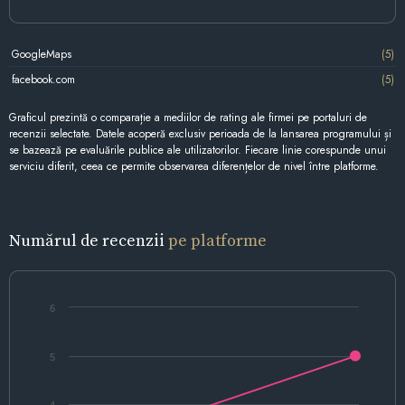
GoogleMaps
(5)
facebook.com
(5)
Graficul prezintă o comparație a mediilor de rating ale firmei pe portaluri de
recenzii selectate. Datele acoperă exclusiv perioada de la lansarea programului și
se bazează pe evaluările publice ale utilizatorilor. Fiecare linie corespunde unui
serviciu diferit, ceea ce permite observarea diferențelor de nivel între platforme.
Numărul de recenzii
pe platforme
6
5