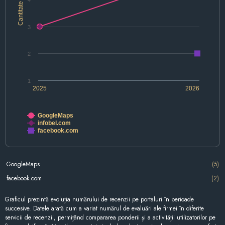
4
Cantitate
3
2
1
2025
2026
GoogleMaps
infobel.com
facebook.com
GoogleMaps
(5)
facebook.com
(2)
Graficul prezintă evoluția numărului de recenzii pe portaluri în perioade
succesive. Datele arată cum a variat numărul de evaluări ale firmei în diferite
servicii de recenzii, permițând compararea ponderii și a activității utilizatorilor pe