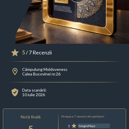
5
/ 7 Recenzii
Câmpulung Moldovenesc
Calea Bucovinei nr.26
Data scanării:
10 iulie 2026
Notă finală
Pe baza a 7 recenzii din portaluri:
5
5
GoogleMaps