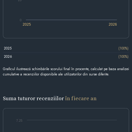
20
0
2025
2026
2025
(100%)
2026
(100%)
Graficul ilustrează schimbările scorului final în procente, calculat pe baza analizei
cumulative a recenziilor disponibile ale utilizatorilor din surse diferite.
Suma tuturor recenziilor
în fiecare an
7.25