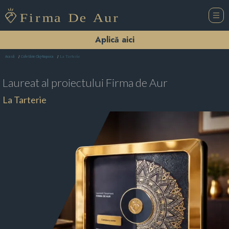
Aplică aici
La Tarterie
Acasă
Cofetărie Cluj-Napoca
Laureat al proiectului
Firma de Aur
La Tarterie