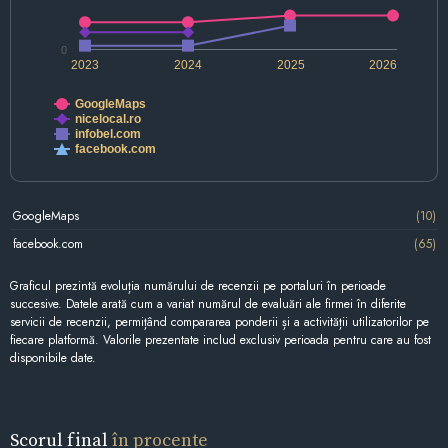
0
2023
2024
2025
2026
GoogleMaps
nicelocal.ro
infobel.com
facebook.com
GoogleMaps
(10)
facebook.com
(65)
Graficul prezintă evoluția numărului de recenzii pe portaluri în perioade
succesive. Datele arată cum a variat numărul de evaluări ale firmei în diferite
servicii de recenzii, permițând compararea ponderii și a activității utilizatorilor pe
fiecare platformă. Valorile prezentate includ exclusiv perioada pentru care au fost
disponibile date.
Scorul final
în procente