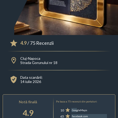
4.9
/ 75 Recenzii
Cluj-Napoca
Strada Gorunului nr 18
Data scanării:
14 iulie 2026
Notă finală
Pe baza a 75 recenzii din portaluri:
4.9
10
GoogleMaps
65
facebook.com