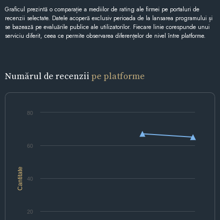
Graficul prezintă o comparație a mediilor de rating ale firmei pe portaluri de
recenzii selectate. Datele acoperă exclusiv perioada de la lansarea programului și
se bazează pe evaluările publice ale utilizatorilor. Fiecare linie corespunde unui
serviciu diferit, ceea ce permite observarea diferențelor de nivel între platforme.
Numărul de recenzii
pe platforme
80
60
Cantitate
40
20