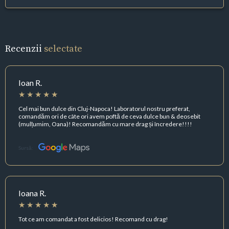
Recenzii
selectate
Ioan R.
Cel mai bun dulce din Cluj-Napoca! Laboratorul nostru preferat,
comandăm ori de câte ori avem poftă de ceva dulce bun & deosebit
(mulțumim, Oana)! Recomandăm cu mare drag și încredere!!!!
Sursă:
Ioana R.
Tot ce am comandat a fost delicios! Recomand cu drag!