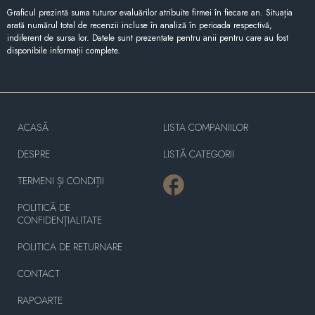
Graficul prezintă suma tuturor evaluărilor atribuite firmei în fiecare an. Situația
arată numărul total de recenzii incluse în analiză în perioada respectivă,
indiferent de sursa lor. Datele sunt prezentate pentru anii pentru care au fost
disponibile informații complete.
ACASĂ
LISTA COMPANIILOR
DESPRE
LISTĂ CATEGORII
TERMENI ȘI CONDIȚII
POLITICĂ DE
CONFIDENȚIALITATE
POLITICA DE RETURNARE
CONTACT
RAPOARTE