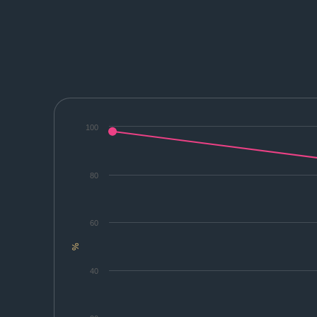
100
80
60
%
40