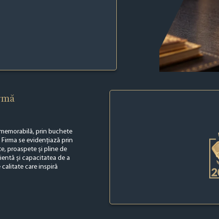
irmă
ă memorabilă, prin buchete
. Firma se evidențiază prin
te, proaspete și pline de
ientă și capacitatea de a
 calitate care inspiră