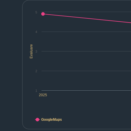
5
4
Evaluare
3
2
1
2025
GoogleMaps