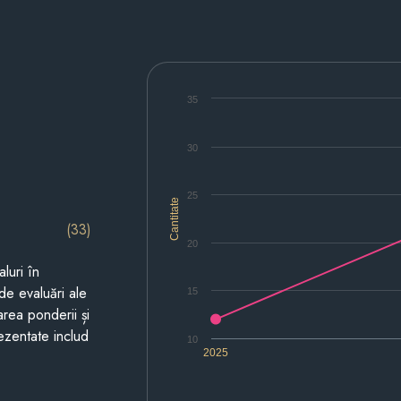
35
30
25
Cantitate
(33)
20
luri în
de evaluări ale
15
area ponderii și
prezentate includ
10
2025