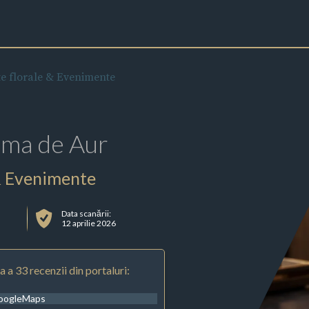
e florale & Evenimente
rma de Aur
 & Evenimente
Data scanării:
u
12 aprilie 2026
 a 33 recenzii din portaluri:
oogleMaps