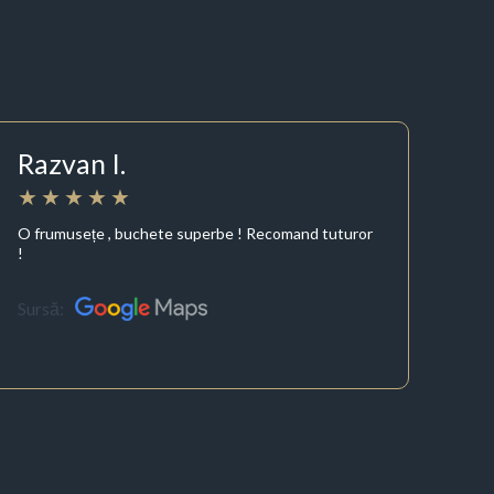
Razvan I.
O frumusețe , buchete superbe ! Recomand tuturor
!
Sursă: