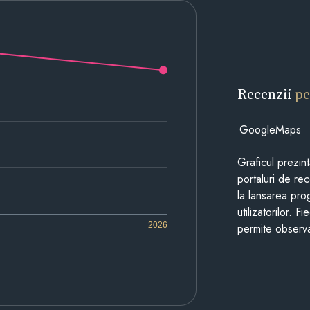
Recenzii
pe
GoogleMaps
Graficul prezin
portaluri de re
la lansarea pro
utilizatorilor. 
2026
permite observa