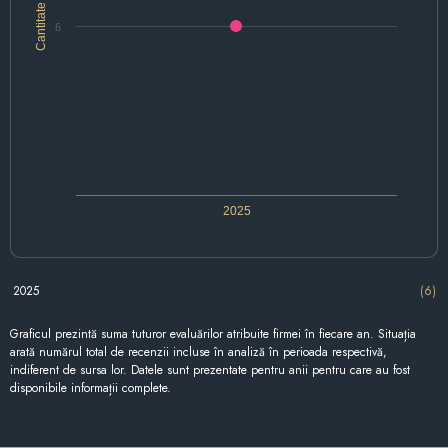
Cantitate
6
2025
2025
(6)
Graficul prezintă suma tuturor evaluărilor atribuite firmei în fiecare an. Situația
arată numărul total de recenzii incluse în analiză în perioada respectivă,
indiferent de sursa lor. Datele sunt prezentate pentru anii pentru care au fost
disponibile informații complete.