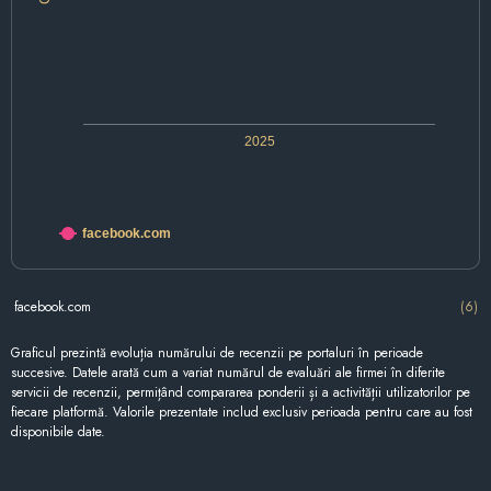
2025
facebook.com
facebook.com
(6)
Graficul prezintă evoluția numărului de recenzii pe portaluri în perioade
succesive. Datele arată cum a variat numărul de evaluări ale firmei în diferite
servicii de recenzii, permițând compararea ponderii și a activității utilizatorilor pe
fiecare platformă. Valorile prezentate includ exclusiv perioada pentru care au fost
disponibile date.