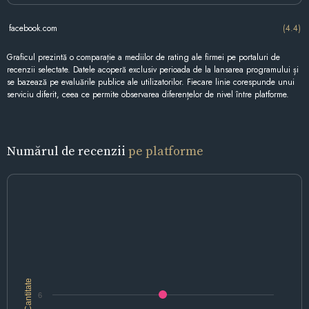
facebook.com
(4.4)
Graficul prezintă o comparație a mediilor de rating ale firmei pe portaluri de
recenzii selectate. Datele acoperă exclusiv perioada de la lansarea programului și
se bazează pe evaluările publice ale utilizatorilor. Fiecare linie corespunde unui
serviciu diferit, ceea ce permite observarea diferențelor de nivel între platforme.
Numărul de recenzii
pe platforme
Cantitate
6