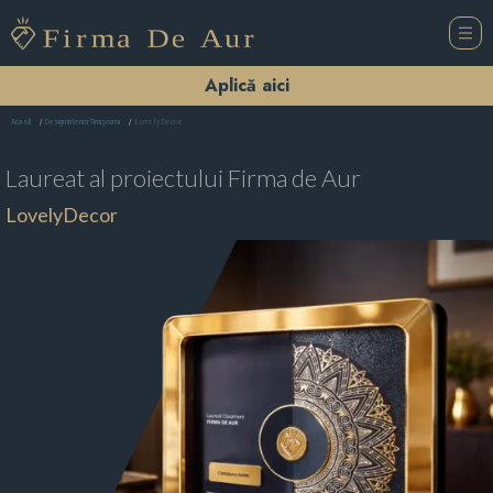
Aplică aici
LovelyDecor
Acasă
Design Interior Timişoara
Laureat al proiectului
Firma de Aur
LovelyDecor