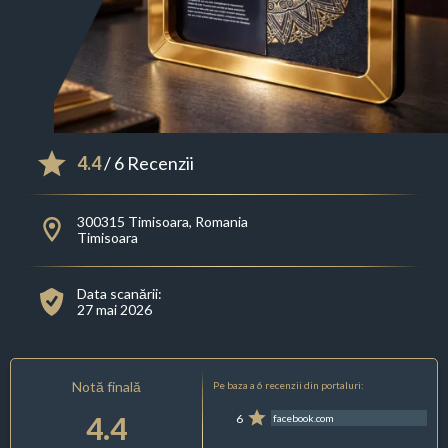
4.4
/ 6 Recenzii
300315 Timisoara, Romania
Timisoara
Data scanării:
27 mai 2026
Notă finală
Pe baza a 6 recenzii din portaluri:
4.4
6
facebook.com