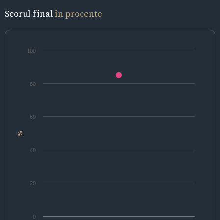
Scorul final
în procente
100
80
60
%
40
20
0