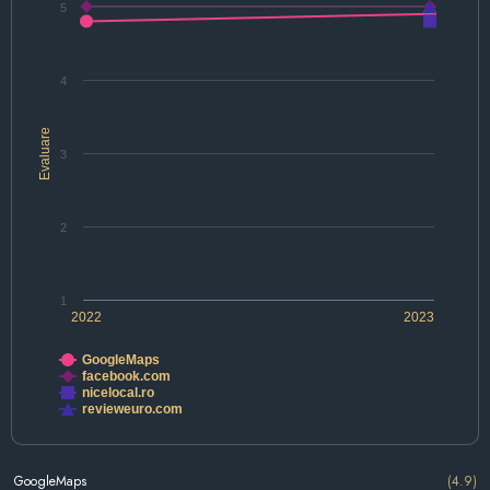
5
4
Evaluare
3
2
1
2022
2023
GoogleMaps
facebook.com
nicelocal.ro
revieweuro.com
GoogleMaps
(4.9)