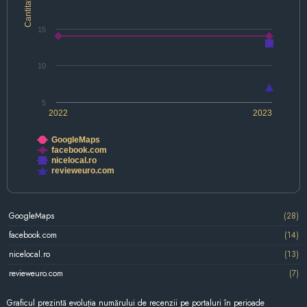
Cantitate
15
10
5
2022
2023
GoogleMaps
facebook.com
nicelocal.ro
revieweuro.com
GoogleMaps
(28)
facebook.com
(14)
nicelocal.ro
(13)
revieweuro.com
(7)
Graficul prezintă evoluția numărului de recenzii pe portaluri în perioade