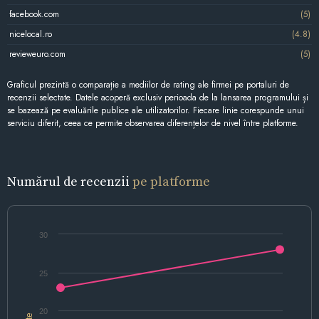
facebook.com
(5)
nicelocal.ro
(4.8)
revieweuro.com
(5)
Graficul prezintă o comparație a mediilor de rating ale firmei pe portaluri de
recenzii selectate. Datele acoperă exclusiv perioada de la lansarea programului și
se bazează pe evaluările publice ale utilizatorilor. Fiecare linie corespunde unui
serviciu diferit, ceea ce permite observarea diferențelor de nivel între platforme.
Numărul de recenzii
pe platforme
30
25
20