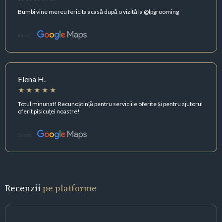
Bumbi vine mereu fericita acasă după o vizită la @lpgrooming
Sursă:
Elena H.
Totul minunat! Recunoștință pentru serviciile oferite și pentru ajutorul
oferit pisicuței noastre!
Sursă:
Recenzii
pe platforme