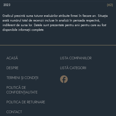
2023
(62)
Graficul prezintă suma tuturor evaluărilor atribuite firmei în fiecare an. Situația
arată numărul total de recenzii incluse în analiză în perioada respectivă,
indiferent de sursa lor. Datele sunt prezentate pentru anii pentru care au fost
disponibile informații complete.
ACASĂ
LISTA COMPANIILOR
DESPRE
LISTĂ CATEGORII
TERMENI ȘI CONDIȚII
POLITICĂ DE
CONFIDENȚIALITATE
POLITICA DE RETURNARE
CONTACT