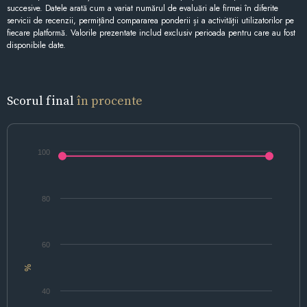
succesive. Datele arată cum a variat numărul de evaluări ale firmei în diferite
servicii de recenzii, permițând compararea ponderii și a activității utilizatorilor pe
fiecare platformă. Valorile prezentate includ exclusiv perioada pentru care au fost
disponibile date.
Scorul final
în procente
100
80
60
%
40