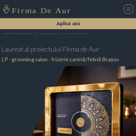
Aplică aici
LP - grooming salon - frizerie canină/felină Brașov
Acasă
Frizerie Canină Braşov
Laureat al proiectului
Firma de Aur
LP - grooming salon - frizerie canină/felină Brașov