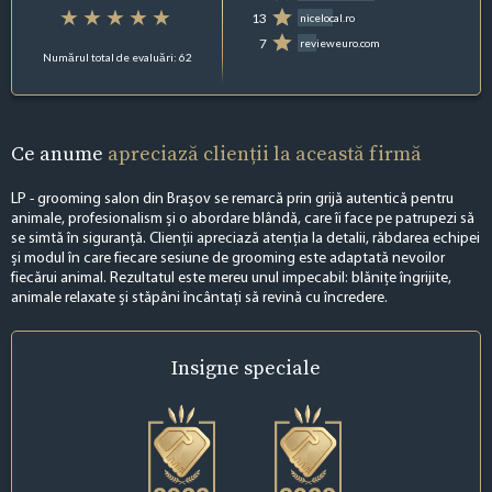
13
nicelocal.ro
7
revieweuro.com
Numărul total de evaluări: 62
Ce anume
apreciază clienții la această firmă
LP - grooming salon din Brașov se remarcă prin grijă autentică pentru
animale, profesionalism și o abordare blândă, care îi face pe patrupezi să
se simtă în siguranță. Clienții apreciază atenția la detalii, răbdarea echipei
și modul în care fiecare sesiune de grooming este adaptată nevoilor
fiecărui animal. Rezultatul este mereu unul impecabil: blănițe îngrijite,
animale relaxate și stăpâni încântați să revină cu încredere.
Insigne
speciale