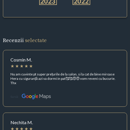
Recenzii
selectate
Cosmin M.
Nu am cuvinte pt super prețurile de la salon, si la cat de bine miroase
Hera cu siguranță azi va dormi in pat🥰🥰😇😇 vom reveni cu bucurie.
Thx
Sursă:
Nechita M.