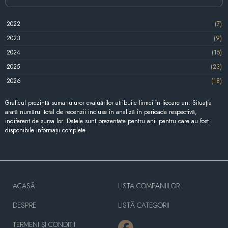
2022
(7)
2023
(9)
2024
(15)
2025
(23)
2026
(18)
Graficul prezintă suma tuturor evaluărilor atribuite firmei în fiecare an. Situația
arată numărul total de recenzii incluse în analiză în perioada respectivă,
indiferent de sursa lor. Datele sunt prezentate pentru anii pentru care au fost
disponibile informații complete.
ACASĂ
LISTA COMPANIILOR
DESPRE
LISTĂ CATEGORII
TERMENI ȘI CONDIȚII