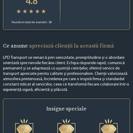
4.8
Numărul total de evaluări: 18
Ce anume
apreciază clienții la această firmă
LPD Transport se remarcă prin seriozitate, promptitudine și o abordare
orientată spre nevoile fiecărui client. Echipa răspunde rapid, comunică
permanent și se adaptează cu ușurință cerințelor, oferind servicii de
transport apreciate pentru calitate și profesionalism. Clienții valorizează
atmosfera prietenoasă, încrederea pe care o inspiră firma și standardul
constant ridicat al serviciilor, ceea ce transformă fiecare colaborare într-o
experiență sigură, eficientă și plăcută.
Insigne
speciale