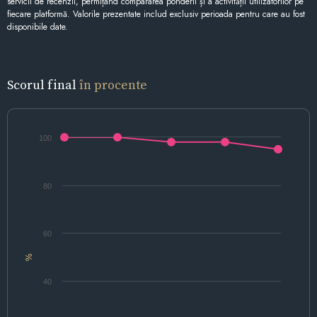
servicii de recenzii, permițând compararea ponderii și a activității utilizatorilor pe
fiecare platformă. Valorile prezentate includ exclusiv perioada pentru care au fost
disponibile date.
Scorul final
în procente
100
80
60
%
40