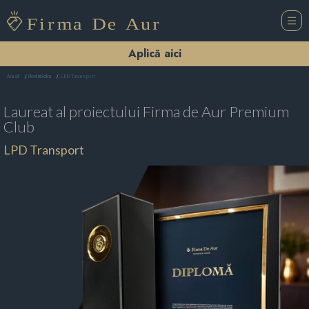
Aplică aici
LPD Transport
Acasă
Florării Solca
Laureat al proiectului
Firma de Aur Premium
Club
LPD Transport