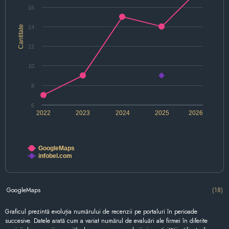
16
Cantitate
14
12
10
8
6
2022
2023
2024
2025
2026
GoogleMaps
infobel.com
GoogleMaps
(18)
Graficul prezintă evoluția numărului de recenzii pe portaluri în perioade
succesive. Datele arată cum a variat numărul de evaluări ale firmei în diferite