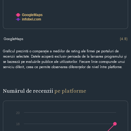
GoogleMaps
infobel.com
GoogleMaps
(4.8)
Graficul prezintă o comparație a mediilor de rating ale firmei pe portaluri de
recenzii selectate. Datele acoperă exclusiv perioada de la lansarea programului și
se bazează pe evaluările publice ale utilizatorilor. Fiecare linie corespunde unui
serviciu diferit, ceea ce permite observarea diferențelor de nivel între platforme.
Numărul de recenzii
pe platforme
20
18