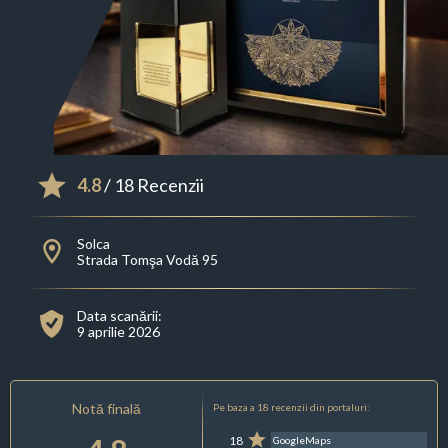
4.8
/ 18 Recenzii
Solca
Strada Tomşa Vodă 95
Data scanării:
9 aprilie 2026
Notă finală
Pe baza a 18 recenzii din portaluri:
18
GoogleMaps