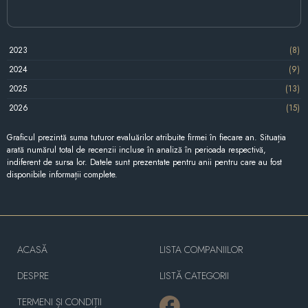
2023
(8)
2024
(9)
2025
(13)
2026
(15)
Graficul prezintă suma tuturor evaluărilor atribuite firmei în fiecare an. Situația
arată numărul total de recenzii incluse în analiză în perioada respectivă,
indiferent de sursa lor. Datele sunt prezentate pentru anii pentru care au fost
disponibile informații complete.
ACASĂ
LISTA COMPANIILOR
DESPRE
LISTĂ CATEGORII
TERMENI ȘI CONDIȚII