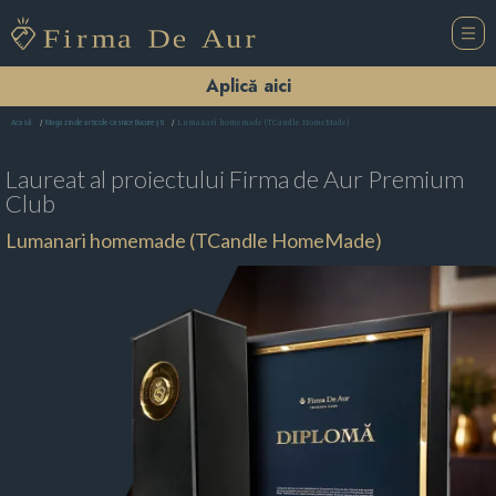
Aplică aici
Lumanari homemade (TCandle HomeMade)
Acasă
Magazin de articole casnice Bucureşti
Laureat al proiectului
Firma de Aur Premium
Club
Lumanari homemade (TCandle HomeMade)