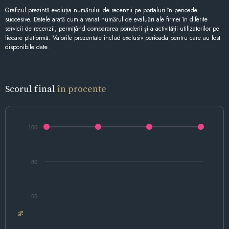
Graficul prezintă evoluția numărului de recenzii pe portaluri în perioade
succesive. Datele arată cum a variat numărul de evaluări ale firmei în diferite
servicii de recenzii, permițând compararea ponderii și a activității utilizatorilor pe
fiecare platformă. Valorile prezentate includ exclusiv perioada pentru care au fost
disponibile date.
Scorul final
în procente
100
80
60
%