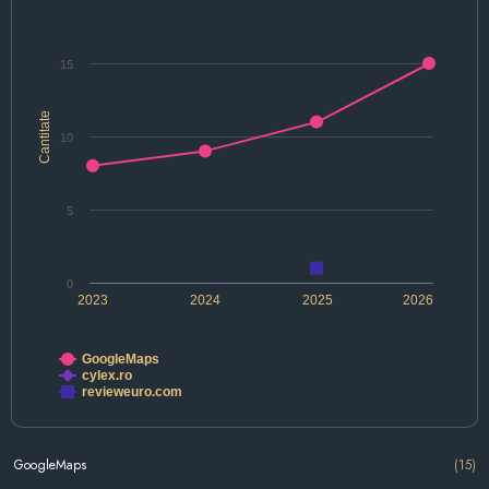
15
Cantitate
10
5
0
2023
2024
2025
2026
GoogleMaps
cylex.ro
revieweuro.com
GoogleMaps
(15)