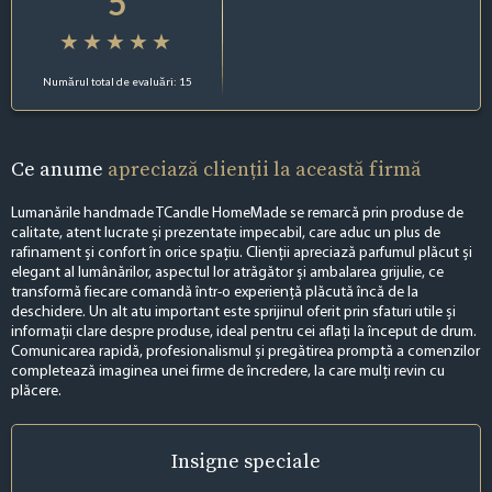
5
Numărul total de evaluări: 15
Ce anume
apreciază clienții la această firmă
Lumanările handmade TCandle HomeMade se remarcă prin produse de
calitate, atent lucrate și prezentate impecabil, care aduc un plus de
rafinament și confort în orice spațiu. Clienții apreciază parfumul plăcut și
elegant al lumânărilor, aspectul lor atrăgător și ambalarea grijulie, ce
transformă fiecare comandă într-o experiență plăcută încă de la
deschidere. Un alt atu important este sprijinul oferit prin sfaturi utile și
informații clare despre produse, ideal pentru cei aflați la început de drum.
Comunicarea rapidă, profesionalismul și pregătirea promptă a comenzilor
completează imaginea unei firme de încredere, la care mulți revin cu
plăcere.
Insigne
speciale