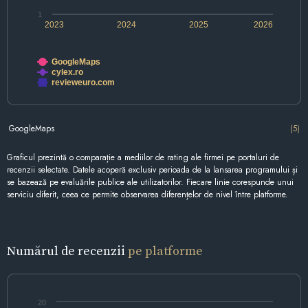
1
2023
2024
2025
2026
GoogleMaps
cylex.ro
revieweuro.com
GoogleMaps
(5)
Graficul prezintă o comparație a mediilor de rating ale firmei pe portaluri de
recenzii selectate. Datele acoperă exclusiv perioada de la lansarea programului și
se bazează pe evaluările publice ale utilizatorilor. Fiecare linie corespunde unui
serviciu diferit, ceea ce permite observarea diferențelor de nivel între platforme.
Numărul de recenzii
pe platforme
20