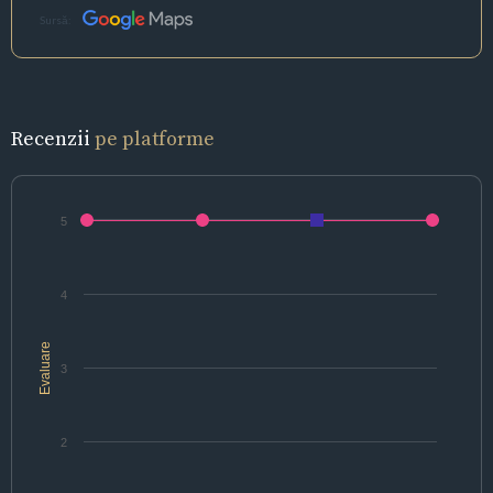
Sursă:
Recenzii
pe platforme
5
4
Evaluare
3
2