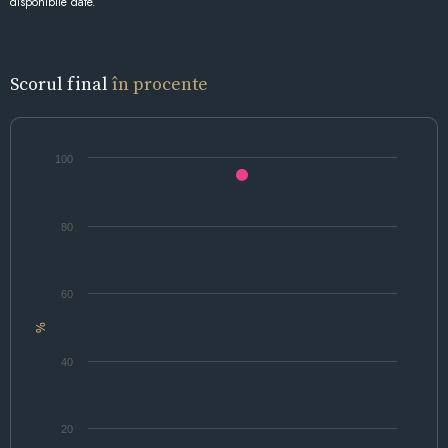
disponibile date.
Scorul final
în procente
100
80
60
%
40
20