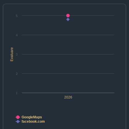
5
4
Evaluare
3
2
1
2026
GoogleMaps
facebook.com