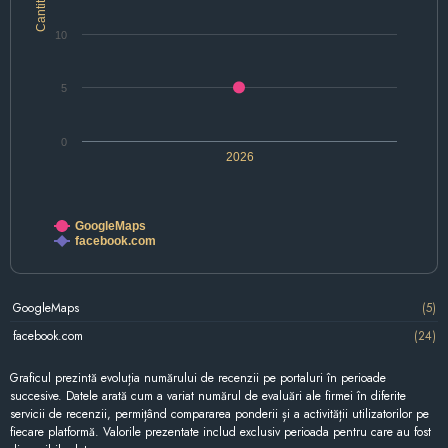
Cantitate
10
5
0
2026
GoogleMaps
facebook.com
GoogleMaps
(5)
facebook.com
(24)
Graficul prezintă evoluția numărului de recenzii pe portaluri în perioade
succesive. Datele arată cum a variat numărul de evaluări ale firmei în diferite
servicii de recenzii, permițând compararea ponderii și a activității utilizatorilor pe
fiecare platformă. Valorile prezentate includ exclusiv perioada pentru care au fost