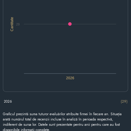
Cantitate
29
2026
2026
(29)
Graficul prezintă suma tuturor evaluărilor atribuite firmei în fiecare an. Situația
arată numărul total de recenzii incluse în analiză în perioada respectivă,
indiferent de sursa lor. Datele sunt prezentate pentru anii pentru care au fost
disponibile informații complete.