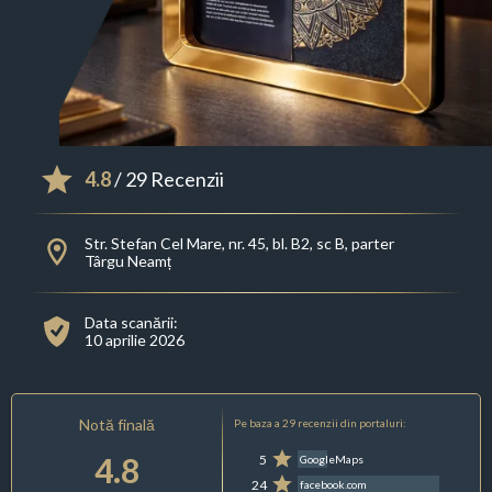
4.8
/ 29 Recenzii
Str. Stefan Cel Mare, nr. 45, bl. B2, sc B, parter
Târgu Neamț
Data scanării:
10 aprilie 2026
Notă finală
Pe baza a 29 recenzii din portaluri:
4.8
5
GoogleMaps
24
facebook.com