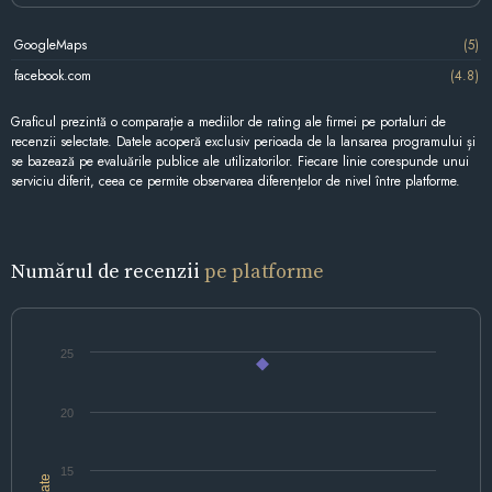
GoogleMaps
(5)
facebook.com
(4.8)
Graficul prezintă o comparație a mediilor de rating ale firmei pe portaluri de
recenzii selectate. Datele acoperă exclusiv perioada de la lansarea programului și
se bazează pe evaluările publice ale utilizatorilor. Fiecare linie corespunde unui
serviciu diferit, ceea ce permite observarea diferențelor de nivel între platforme.
Numărul de recenzii
pe platforme
25
20
15