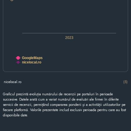
2023
GoogleMaps
nicelocal.ro
nicelocal.ro
(5)
Graficul prezintă evoluția numărului de recenzii pe portaluri în perioade
succesive. Datele arată cum a variat numărul de evaluări ale firmei în diferite
servicii de recenzii, permițând compararea ponderii și a activității utilizatorilor pe
fiecare platformă. Valorile prezentate includ exclusiv perioada pentru care au fost
disponibile date.