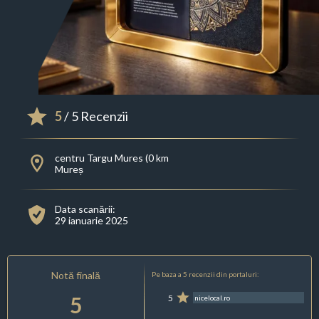
5
/ 5 Recenzii
centru Targu Mures (0 km
Mureș
Data scanării:
29 ianuarie 2025
Notă finală
Pe baza a 5 recenzii din portaluri:
5
5
nicelocal.ro