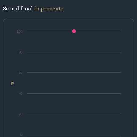
Scorul final
în procente
100
80
60
%
40
20
0