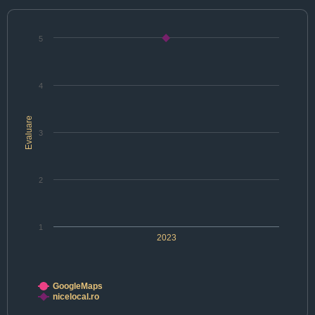
5
4
Evaluare
3
2
1
2023
GoogleMaps
nicelocal.ro