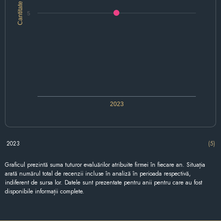
Cantitate
5
2023
2023
(5)
Graficul prezintă suma tuturor evaluărilor atribuite firmei în fiecare an. Situația
arată numărul total de recenzii incluse în analiză în perioada respectivă,
indiferent de sursa lor. Datele sunt prezentate pentru anii pentru care au fost
disponibile informații complete.