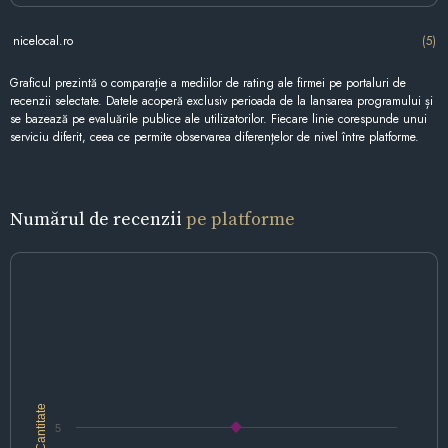
nicelocal.ro
(5)
Graficul prezintă o comparație a mediilor de rating ale firmei pe portaluri de
recenzii selectate. Datele acoperă exclusiv perioada de la lansarea programului și
se bazează pe evaluările publice ale utilizatorilor. Fiecare linie corespunde unui
serviciu diferit, ceea ce permite observarea diferențelor de nivel între platforme.
Numărul de recenzii
pe platforme
Cantitate
5