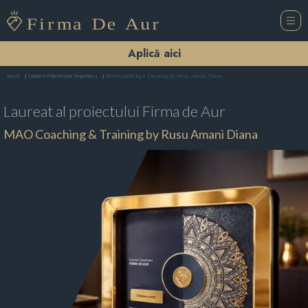
Aplică aici
MAO Coaching & Training by Rusu Amani Diana
Acasă
Cabinete Psihoterapie Târgu-Mureş
Laureat al proiectului
Firma de Aur
MAO Coaching & Training by Rusu Amani Diana