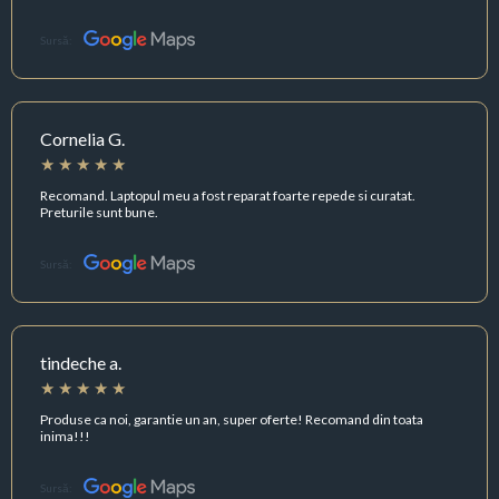
Sursă:
Cornelia G.
Recomand. Laptopul meu a fost reparat foarte repede si curatat.
Preturile sunt bune.
Sursă:
tindeche a.
Produse ca noi, garantie un an, super oferte! Recomand din toata
inima!!!
Sursă: