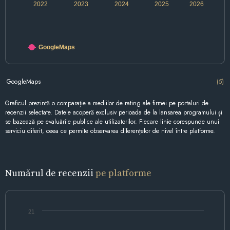
2022
2023
2024
2025
2026
GoogleMaps
GoogleMaps
(5)
Graficul prezintă o comparație a mediilor de rating ale firmei pe portaluri de
recenzii selectate. Datele acoperă exclusiv perioada de la lansarea programului și
se bazează pe evaluările publice ale utilizatorilor. Fiecare linie corespunde unui
serviciu diferit, ceea ce permite observarea diferențelor de nivel între platforme.
Numărul de recenzii
pe platforme
21