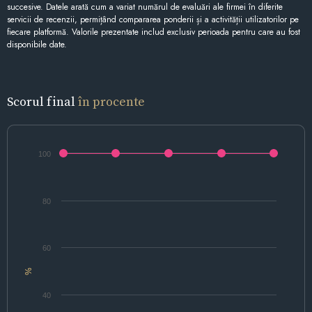
succesive. Datele arată cum a variat numărul de evaluări ale firmei în diferite
servicii de recenzii, permițând compararea ponderii și a activității utilizatorilor pe
fiecare platformă. Valorile prezentate includ exclusiv perioada pentru care au fost
disponibile date.
Scorul final
în procente
100
80
60
%
40