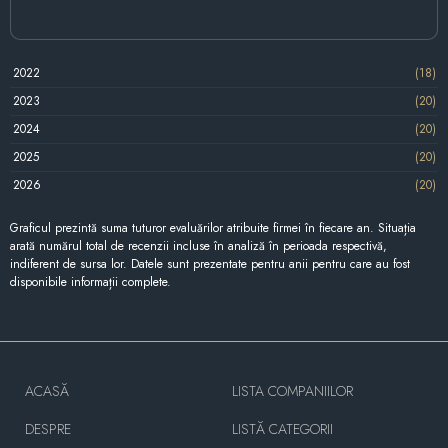
2022
(18)
2023
(20)
2024
(20)
2025
(20)
2026
(20)
Graficul prezintă suma tuturor evaluărilor atribuite firmei în fiecare an. Situația
arată numărul total de recenzii incluse în analiză în perioada respectivă,
indiferent de sursa lor. Datele sunt prezentate pentru anii pentru care au fost
disponibile informații complete.
ACASĂ
LISTA COMPANIILOR
DESPRE
LISTĂ CATEGORII