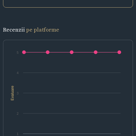
Recenzii
pe platforme
5
4
Evaluare
3
2
1