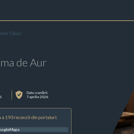
wer Clinic
rma de Aur
Data scanării:
/1
7 aprilie 2026
 a 193 recenzii din portaluri:
oogleMaps