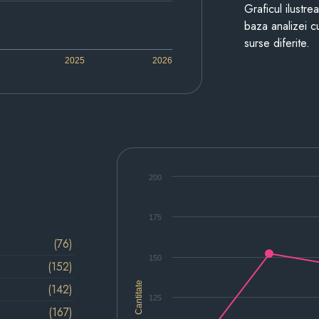
Graficul ilustre
baza analizei cu
surse diferite.
2025
2026
200
175
(76)
150
(152)
Cantitate
(142)
125
(167)