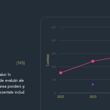
250
200
150
Cantitate
(193)
100
luri în
de evaluări ale
50
area ponderii și
prezentate includ
0
2022
2023