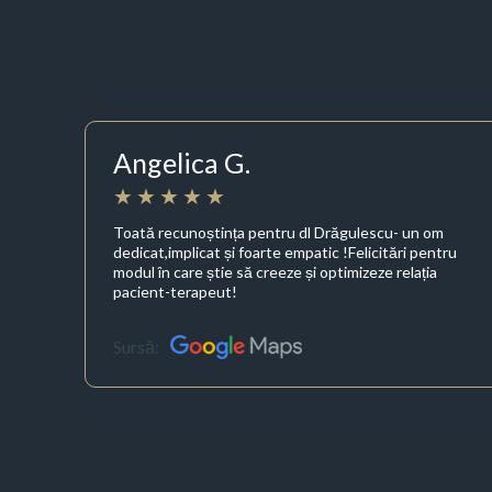
Angelica G.
Toată recunoștința pentru dl Drăgulescu- un om
dedicat,implicat și foarte empatic !Felicitări pentru
modul în care știe să creeze și optimizeze relația
pacient-terapeut!
Sursă: