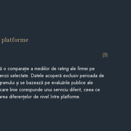
 platforme
(5)
tă o comparație a mediilor de rating ale firmei pe
cenzii selectate. Datele acoperă exclusiv perioada de
gramului și se bazează pe evaluările publice ale
Fiecare linie corespunde unui serviciu diferit, ceea ce
rea diferențelor de nivel între platforme.