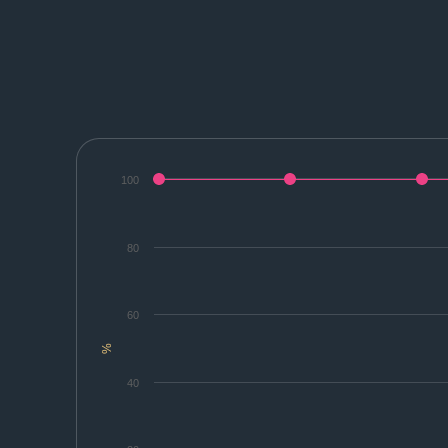
100
80
60
%
40