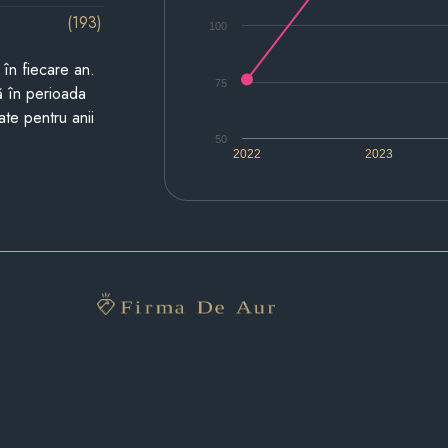
(193)
100
i în fiecare an.
75
ză în perioada
ate pentru anii
50
2022
2023