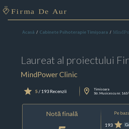
MindPo
Acasă
Cabinete Psihoterapie Timişoara
Laureat al proiectului
Fi
MindPower Clinic
Timisoara
5
/ 193 Recenzii
Str. Musicescu nr. 163
Notă finală
Pe baza
193
G