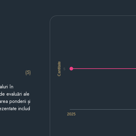
Cantitate
5
(5)
luri în
de evaluări ale
area ponderii și
prezentate includ
2025