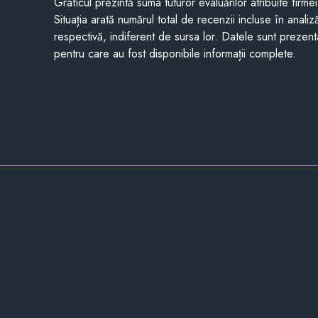
Graficul prezintă suma tuturor evaluărilor atribuite firme
Situația arată numărul total de recenzii incluse în anali
respectivă, indiferent de sursa lor. Datele sunt prezent
pentru care au fost disponibile informații complete.