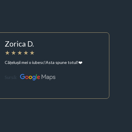
Zorica D.
Cățelușii mei o iubesc!Asta spune totul!❤️
Sursă: