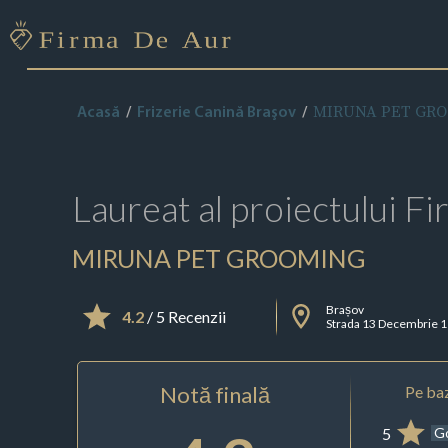
MIRUNA PET GR
Acasă
Frizerie Canină Braşov
Laureat al proiectului
Fi
MIRUNA PET GROOMING
Brașov
4.2
/ 5 Recenzii
Strada 13 Decembrie 
Notă finală
Pe baz
5
G