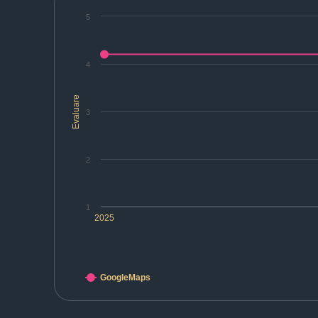
5
4
Evaluare
3
2
1
2025
GoogleMaps