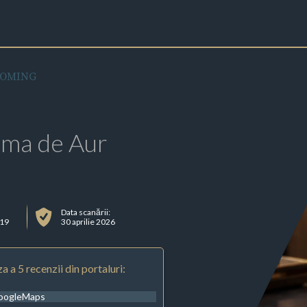
OOMING
rma de Aur
Data scanării:
119
30 aprilie 2026
a a 5 recenzii din portaluri:
oogleMaps