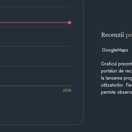
Recenzii
pe
GoogleMaps
Graficul prezin
portaluri de re
la lansarea pro
utilizatorilor. 
2026
permite observa