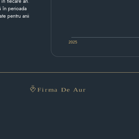
i în fiecare an.
ză în perioada
ate pentru anii
2025