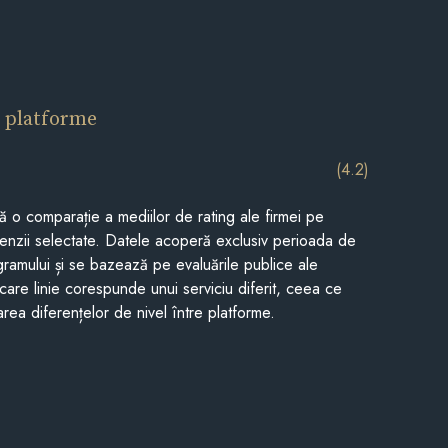
 platforme
(4.2)
tă o comparație a mediilor de rating ale firmei pe
cenzii selectate. Datele acoperă exclusiv perioada de
gramului și se bazează pe evaluările publice ale
Fiecare linie corespunde unui serviciu diferit, ceea ce
rea diferențelor de nivel între platforme.