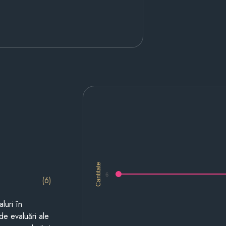
Cantitate
6
(6)
luri în
de evaluări ale