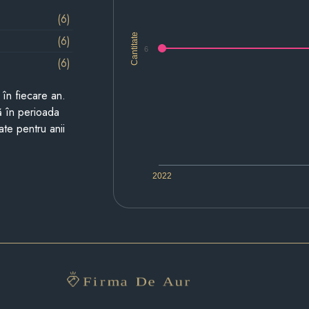
(6)
Cantitate
(6)
6
(6)
i în fiecare an.
ză în perioada
ate pentru anii
2022