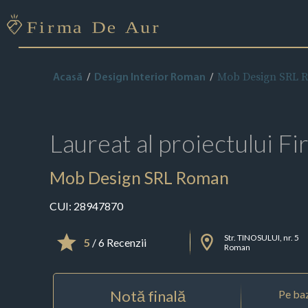
Mob Design SRL 
Acasă
Design Interior Roman
Laureat al proiectului
Fi
Mob Design SRL Roman
CUI:
28947870
Str. TINOSULUI, nr. 5
5
/ 6 Recenzii
Roman
Notă finală
Pe baz