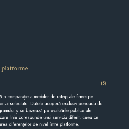
 platforme
(5)
tă o comparație a mediilor de rating ale firmei pe
cenzii selectate. Datele acoperă exclusiv perioada de
gramului și se bazează pe evaluările publice ale
Fiecare linie corespunde unui serviciu diferit, ceea ce
rea diferențelor de nivel între platforme.