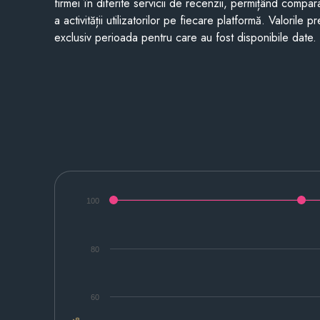
firmei în diferite servicii de recenzii, permițând compar
a activității utilizatorilor pe fiecare platformă. Valorile 
exclusiv perioada pentru care au fost disponibile date.
100
80
60