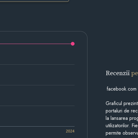
Recenzii
pe
facebook.com
Graficul prezin
portaluri de re
la lansarea pro
utilizatorilor. 
2024
permite observa