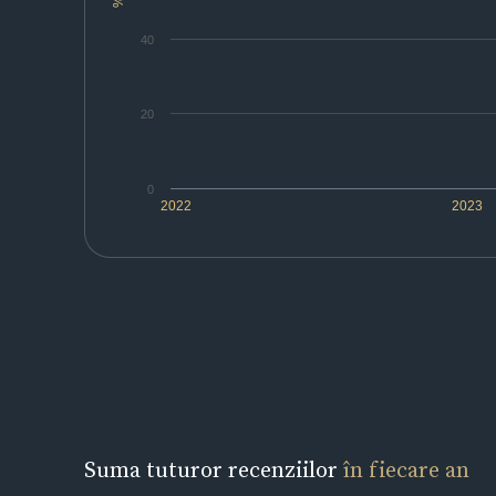
%
40
20
0
2022
2023
Suma tuturor recenziilor
în fiecare an