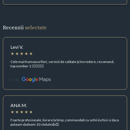
Recenzii
selectate
Levi V.
Cele mai frumoase flori, servicii de calitate și încredere, recomand,
top number 1 👍🏻💪🏻💪🏻
Sursă:
ANA M.
Foarte profesionale ,livrare la timp ,commandati cu ochii inchisi si daca
puteam dadeam 10 stelute👍😊