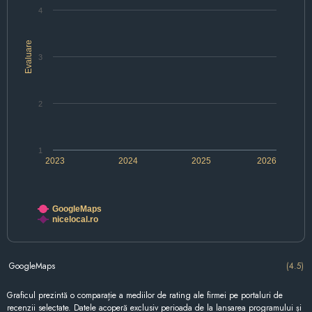
4
Evaluare
3
2
1
2023
2024
2025
2026
GoogleMaps
nicelocal.ro
GoogleMaps
(4.5)
Graficul prezintă o comparație a mediilor de rating ale firmei pe portaluri de
recenzii selectate. Datele acoperă exclusiv perioada de la lansarea programului și