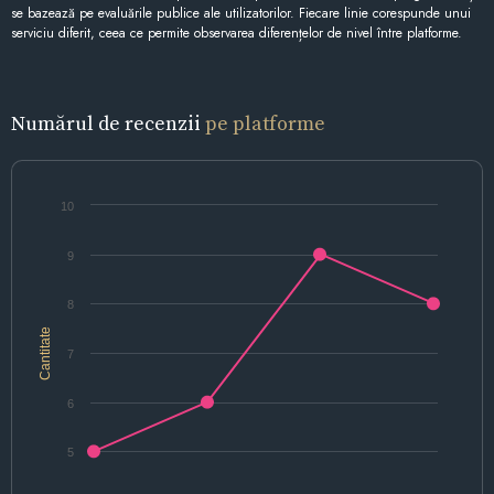
se bazează pe evaluările publice ale utilizatorilor. Fiecare linie corespunde unui
serviciu diferit, ceea ce permite observarea diferențelor de nivel între platforme.
Numărul de recenzii
pe platforme
10
9
8
Cantitate
7
6
5