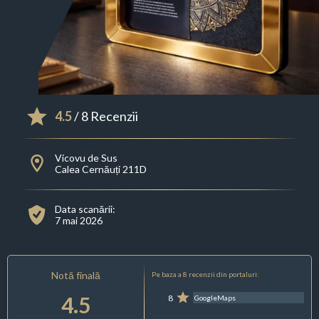
4.5
/ 8 Recenzii
Vicovu de Sus
Calea Cernăuți 211D
Data scanării:
7 mai 2026
Notă finală
Pe baza a 8 recenzii din portaluri:
4.5
8
GoogleMaps