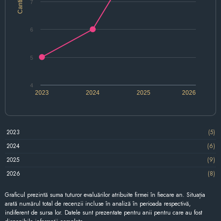
Cantitate
7
6
5
4
2023
2024
2025
2026
2023
(5)
2024
(6)
2025
(9)
2026
(8)
Graficul prezintă suma tuturor evaluărilor atribuite firmei în fiecare an. Situația
arată numărul total de recenzii incluse în analiză în perioada respectivă,
indiferent de sursa lor. Datele sunt prezentate pentru anii pentru care au fost