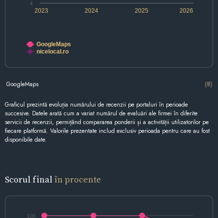
4
2023
2024
2025
2026
GoogleMaps
nicelocal.ro
GoogleMaps
(8)
Graficul prezintă evoluția numărului de recenzii pe portaluri în perioade
succesive. Datele arată cum a variat numărul de evaluări ale firmei în diferite
servicii de recenzii, permițând compararea ponderii și a activității utilizatorilor pe
fiecare platformă. Valorile prezentate includ exclusiv perioada pentru care au fost
disponibile date.
Scorul final
în procente
100