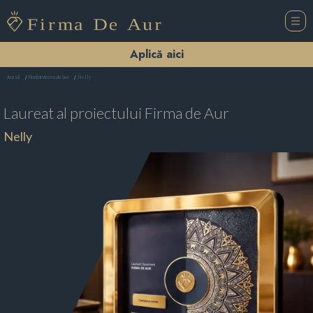
Aplică aici
Nelly
Acasă
Florării Vicovu de Sus
Laureat al proiectului
Firma de Aur
Nelly