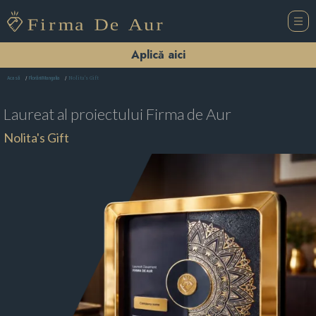
Aplică aici
Nolita's Gift
Acasă
Florării Mangalia
Laureat al proiectului
Firma de Aur
Nolita's Gift