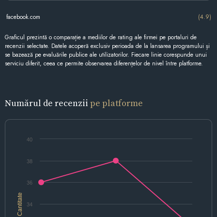
facebook.com
(4.9)
Graficul prezintă o comparație a mediilor de rating ale firmei pe portaluri de
recenzii selectate. Datele acoperă exclusiv perioada de la lansarea programului și
se bazează pe evaluările publice ale utilizatorilor. Fiecare linie corespunde unui
serviciu diferit, ceea ce permite observarea diferențelor de nivel între platforme.
Numărul de recenzii
pe platforme
40
38
36
Cantitate
34