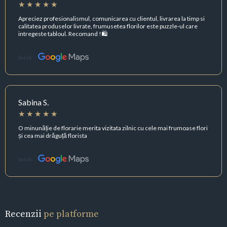
Apreciez profesionalismul, comunicarea cu clientul, livrarea la timp si
calitatea produselor livrate, frumusetea florilor este puzzle-ul care
intregeste tabloul. Recomand !🛍️
Sursă:
Sabina S.
O minunăție de florarie merita vizitata zilnic cu cele mai frumoase flori
și cea mai drăguță florista
Sursă:
Recenzii
pe platforme