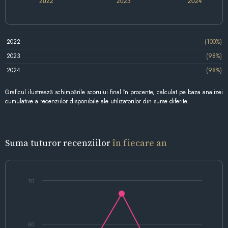
2022
2023
2024
2022
(100%)
2023
(98%)
2024
(98%)
Graficul ilustrează schimbările scorului final în procente, calculat pe baza analizei
cumulative a recenziilor disponibile ale utilizatorilor din surse diferite.
Suma tuturor recenziilor
în fiecare an
70
60