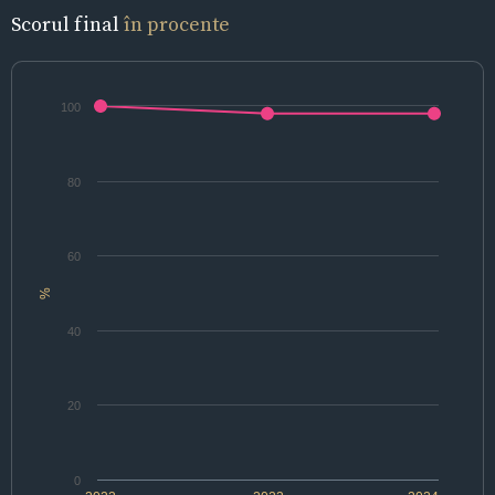
Scorul final
în procente
100
80
60
%
40
20
0