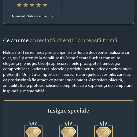
Numărul total de evaluări: 32
Ce anume
apreciază clienții la această firmă
Nolita's Gift se remarcă prin aranjamente florale deosebite, realizate cu
gust, grijă și atenție la detalii, astfel încât fiecare buchet transmite
eleganță și emoție. Clienții apreciază florile proaspete, frumusețea
compozițiilor și varietatea ofertelor, potrivite pentru orice ocazie și orice
preferință. Un alt atu important îl reprezintă prețurile accesibile, care fac
ca produsele să fie atractive pentru orice buget. Atmosfera plăcută,
amabilitatea și profesionalismul completează o experiență de cumpărare
inspirată și memorabilă.
Insigne
speciale