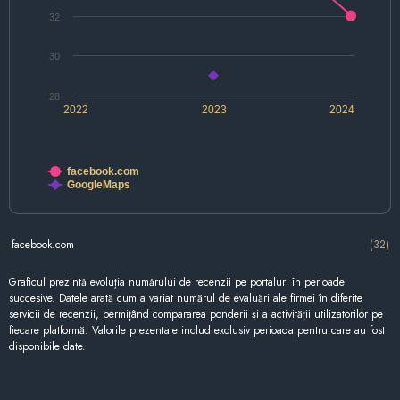
32
30
28
2022
2023
2024
facebook.com
GoogleMaps
facebook.com
(32)
Graficul prezintă evoluția numărului de recenzii pe portaluri în perioade
succesive. Datele arată cum a variat numărul de evaluări ale firmei în diferite
servicii de recenzii, permițând compararea ponderii și a activității utilizatorilor pe
fiecare platformă. Valorile prezentate includ exclusiv perioada pentru care au fost
disponibile date.