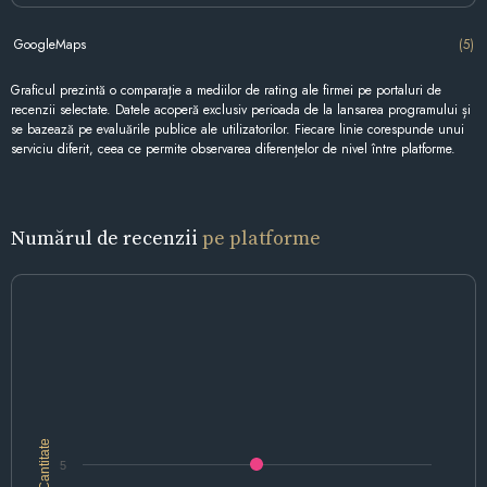
GoogleMaps
(5)
Graficul prezintă o comparație a mediilor de rating ale firmei pe portaluri de
recenzii selectate. Datele acoperă exclusiv perioada de la lansarea programului și
se bazează pe evaluările publice ale utilizatorilor. Fiecare linie corespunde unui
serviciu diferit, ceea ce permite observarea diferențelor de nivel între platforme.
Numărul de recenzii
pe platforme
Cantitate
5