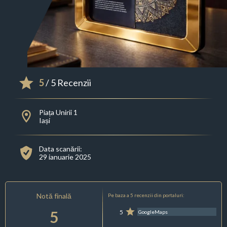
5
/ 5 Recenzii
Piața Unirii 1
Iași
Data scanării:
29 ianuarie 2025
Notă finală
Pe baza a 5 recenzii din portaluri:
5
5
GoogleMaps