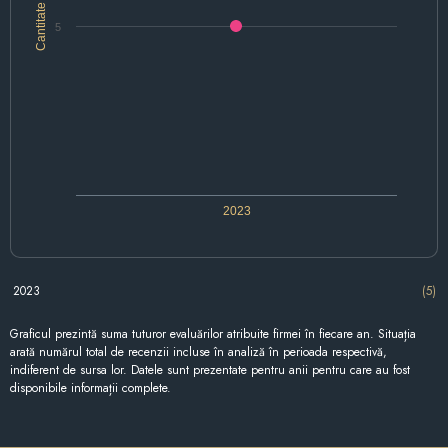
Cantitate
5
2023
2023
(5)
Graficul prezintă suma tuturor evaluărilor atribuite firmei în fiecare an. Situația
arată numărul total de recenzii incluse în analiză în perioada respectivă,
indiferent de sursa lor. Datele sunt prezentate pentru anii pentru care au fost
disponibile informații complete.