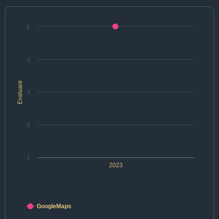
5
4
Evaluare
3
2
1
2023
GoogleMaps