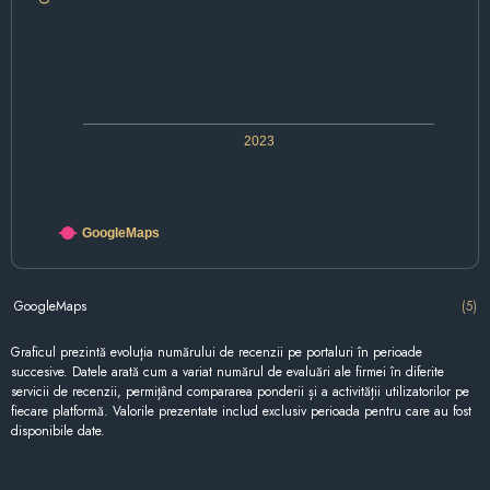
2023
GoogleMaps
GoogleMaps
(5)
Graficul prezintă evoluția numărului de recenzii pe portaluri în perioade
succesive. Datele arată cum a variat numărul de evaluări ale firmei în diferite
servicii de recenzii, permițând compararea ponderii și a activității utilizatorilor pe
fiecare platformă. Valorile prezentate includ exclusiv perioada pentru care au fost
disponibile date.