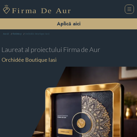
Aplică aici
Orchidée Boutique Iasi
Acasă
Florării Iaşi
Laureat al proiectului
Firma de Aur
Orchidée Boutique Iasi