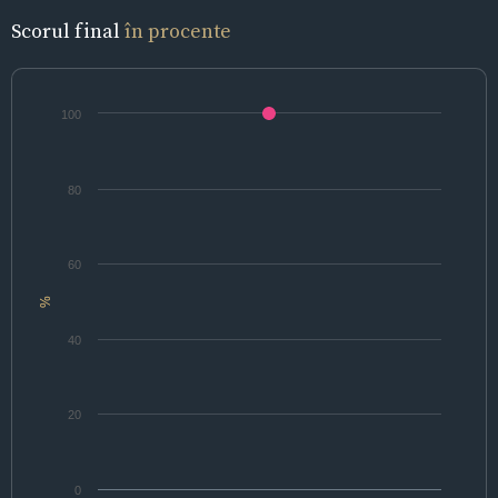
Scorul final
în procente
100
80
60
%
40
20
0