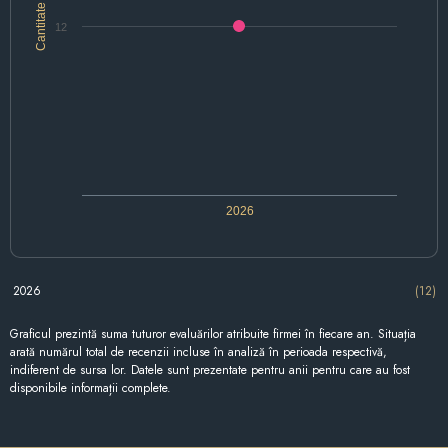
Cantitate
12
2026
2026
(12)
Graficul prezintă suma tuturor evaluărilor atribuite firmei în fiecare an. Situația
arată numărul total de recenzii incluse în analiză în perioada respectivă,
indiferent de sursa lor. Datele sunt prezentate pentru anii pentru care au fost
disponibile informații complete.