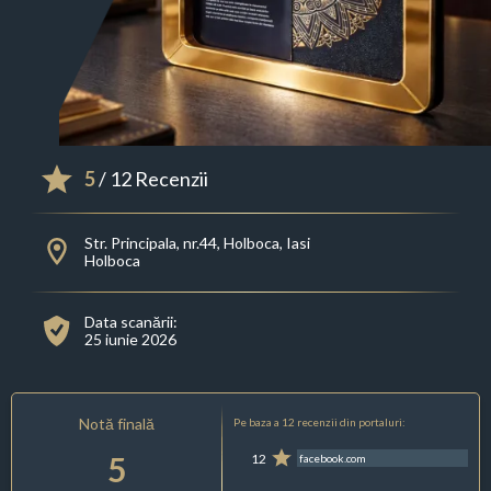
5
/ 12 Recenzii
Str. Principala, nr.44, Holboca, Iasi
Holboca
Data scanării:
25 iunie 2026
Notă finală
Pe baza a 12 recenzii din portaluri:
5
12
facebook.com