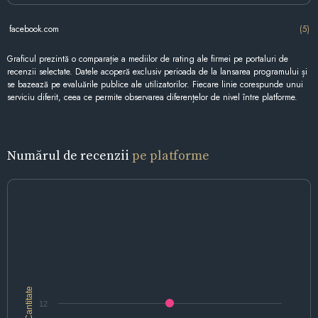
facebook.com
(5)
Graficul prezintă o comparație a mediilor de rating ale firmei pe portaluri de
recenzii selectate. Datele acoperă exclusiv perioada de la lansarea programului și
se bazează pe evaluările publice ale utilizatorilor. Fiecare linie corespunde unui
serviciu diferit, ceea ce permite observarea diferențelor de nivel între platforme.
Numărul de recenzii
pe platforme
Cantitate
12