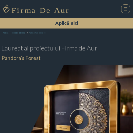
Aplică aici
Pandora's Forest
Acasă
Florării Holboca
Laureat al proiectului
Firma de Aur
Pandora's Forest