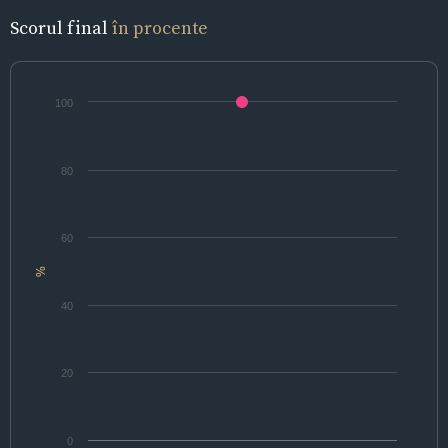
Scorul final
în procente
100
80
60
%
40
20
0