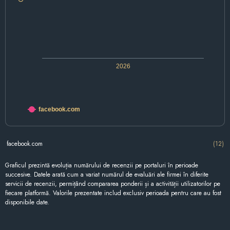
2026
facebook.com
facebook.com
(12)
Graficul prezintă evoluția numărului de recenzii pe portaluri în perioade
succesive. Datele arată cum a variat numărul de evaluări ale firmei în diferite
servicii de recenzii, permițând compararea ponderii și a activității utilizatorilor pe
fiecare platformă. Valorile prezentate includ exclusiv perioada pentru care au fost
disponibile date.