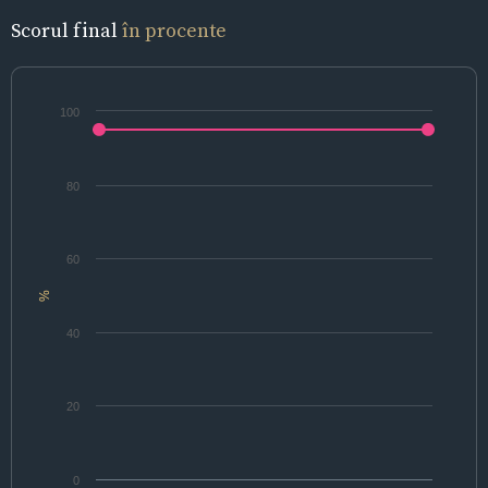
Scorul final
în procente
100
80
60
%
40
20
0