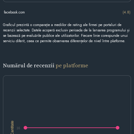
facebook.com
(4.8)
Graficul prezintă o comparație a mediilor de rating ale firmei pe portaluri de
recenzii selectate. Datele acoperă exclusiv perioada de la lansarea programului și
se bazează pe evaluările publice ale utilizatorilor. Fiecare linie corespunde unui
serviciu diferit, ceea ce permite observarea diferențelor de nivel între platforme.
Numărul de recenzii
pe platforme
Cantitate
16