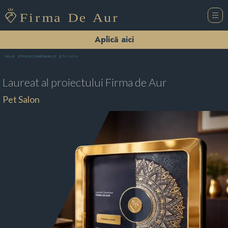
Aplică aici
Pet Salon
Acasă
Frizerie Canină Bucureşti
Laureat al proiectului
Firma de Aur
Pet Salon