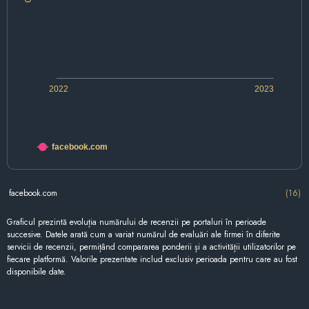
2022
2023
facebook.com
facebook.com
(16)
Graficul prezintă evoluția numărului de recenzii pe portaluri în perioade
succesive. Datele arată cum a variat numărul de evaluări ale firmei în diferite
servicii de recenzii, permițând compararea ponderii și a activității utilizatorilor pe
fiecare platformă. Valorile prezentate includ exclusiv perioada pentru care au fost
disponibile date.