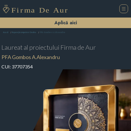
Aplică aici
PFA Gombos A.Alexandru
Acasă
Reparații computere Oradea
Laureat al proiectului
Firma de Aur
PFA Gombos A.Alexandru
CUI:
37707354