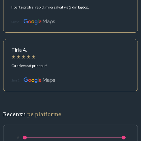
Foarte profi si rapid ,mi-a salvat viața din laptop.
Sursă:
Tirla A.
Cu adevarat priceput!
Sursă:
Recenzii
pe platforme
5