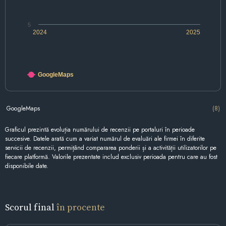
5
2024
2025
GoogleMaps
GoogleMaps
(8)
Graficul prezintă evoluția numărului de recenzii pe portaluri în perioade
succesive. Datele arată cum a variat numărul de evaluări ale firmei în diferite
servicii de recenzii, permițând compararea ponderii și a activității utilizatorilor pe
fiecare platformă. Valorile prezentate includ exclusiv perioada pentru care au fost
disponibile date.
Scorul final
în procente