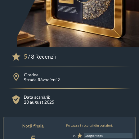
5
/ 8 Recenzii
Oradea
Strada Războieni 2
Data scanării:
20 august 2025
Notă finală
Pe baza a 8 recenzii din portaluri:
5
8
GoogleMaps