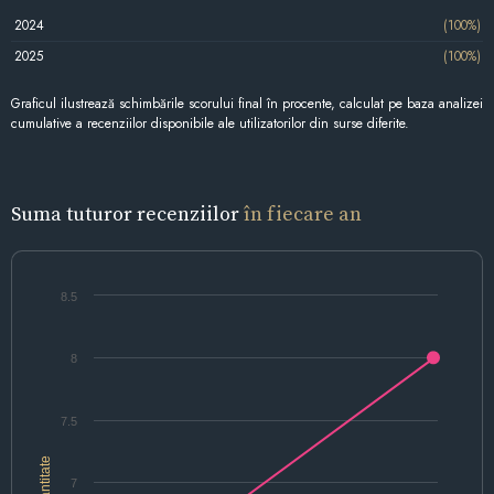
2024
(100%)
2025
(100%)
Graficul ilustrează schimbările scorului final în procente, calculat pe baza analizei
cumulative a recenziilor disponibile ale utilizatorilor din surse diferite.
Suma tuturor recenziilor
în fiecare an
8.5
8
7.5
Cantitate
7