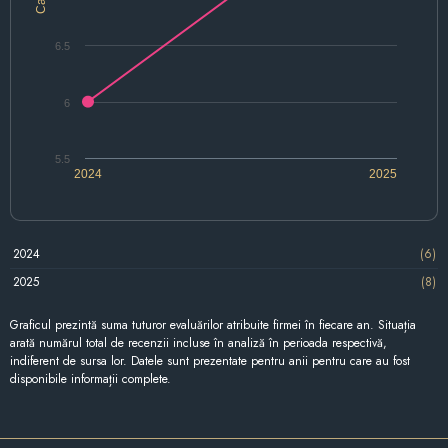
6.5
6
5.5
2024
2025
2024
(6)
2025
(8)
Graficul prezintă suma tuturor evaluărilor atribuite firmei în fiecare an. Situația
arată numărul total de recenzii incluse în analiză în perioada respectivă,
indiferent de sursa lor. Datele sunt prezentate pentru anii pentru care au fost
disponibile informații complete.