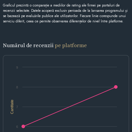
Graficul prezintă o comparație a mediilor de rating ale firmei pe portaluri de
recenzii selectate. Datele acoperă exclusiv perioada de la lansarea programului și
se bazează pe evaluările publice ale utilizatorilor. Fiecare linie corespunde unui
serviciu diferit, ceea ce permite observarea diferențelor de nivel între platforme.
Numărul de recenzii
pe platforme
9
8
Cantitate
7
6