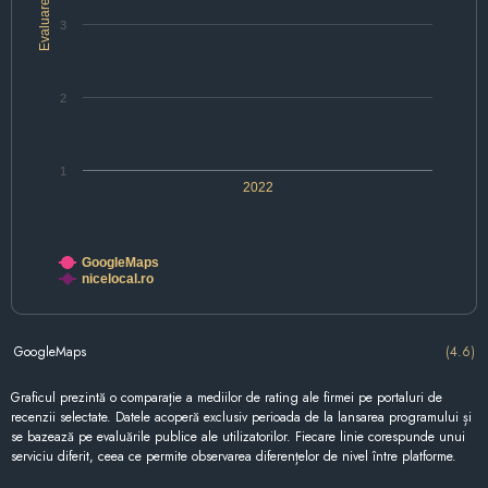
Evaluare
3
2
1
2022
GoogleMaps
nicelocal.ro
GoogleMaps
(4.6)
Graficul prezintă o comparație a mediilor de rating ale firmei pe portaluri de
recenzii selectate. Datele acoperă exclusiv perioada de la lansarea programului și
se bazează pe evaluările publice ale utilizatorilor. Fiecare linie corespunde unui
serviciu diferit, ceea ce permite observarea diferențelor de nivel între platforme.