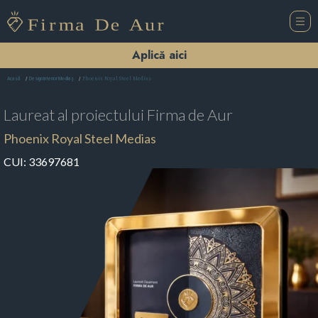
Aplică aici
Phoenix Royal Steel Medias
Acasă
Design Interior Mediaş
Laureat al proiectului
Firma de Aur
Phoenix Royal Steel Medias
CUI:
33697681