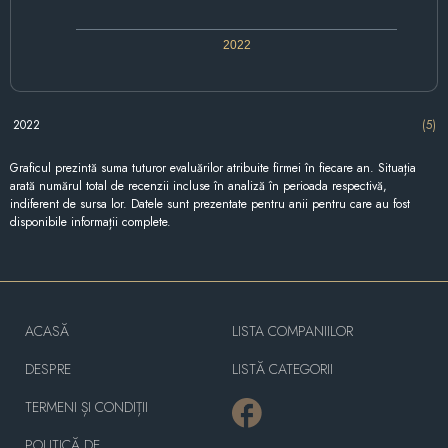
2022
2022
(5)
Graficul prezintă suma tuturor evaluărilor atribuite firmei în fiecare an. Situația
arată numărul total de recenzii incluse în analiză în perioada respectivă,
indiferent de sursa lor. Datele sunt prezentate pentru anii pentru care au fost
disponibile informații complete.
ACASĂ
LISTA COMPANIILOR
DESPRE
LISTĂ CATEGORII
TERMENI ȘI CONDIȚII
POLITICĂ DE