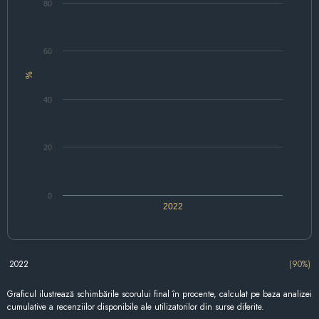
80
60
%
40
20
0
2022
2022
(90%)
Graficul ilustrează schimbările scorului final în procente, calculat pe baza analizei
cumulative a recenziilor disponibile ale utilizatorilor din surse diferite.