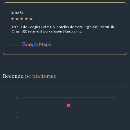
Ioan G.
(Tradus de Google) Cel mai bun atelier de metalurgie din judetul Sibiu.
(Original)Best metal work shop in Sibiu county.
Sursă:
Recenzii
pe platforme
5
4