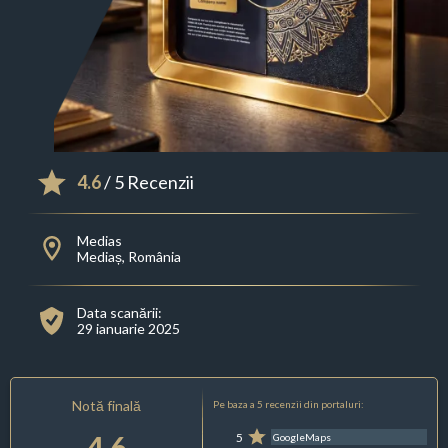
4.6
/ 5 Recenzii
Medias
Mediaș, România
Data scanării:
29 ianuarie 2025
Notă finală
Pe baza a 5 recenzii din portaluri:
4.6
5
GoogleMaps