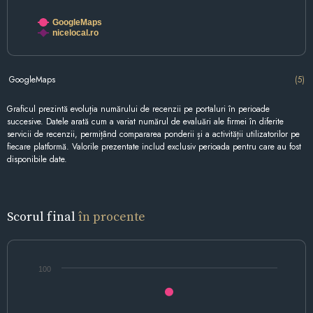
GoogleMaps
nicelocal.ro
GoogleMaps
(5)
Graficul prezintă evoluția numărului de recenzii pe portaluri în perioade
succesive. Datele arată cum a variat numărul de evaluări ale firmei în diferite
servicii de recenzii, permițând compararea ponderii și a activității utilizatorilor pe
fiecare platformă. Valorile prezentate includ exclusiv perioada pentru care au fost
disponibile date.
Scorul final
în procente
100