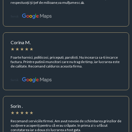
respectuoși și șef de milioane,va mulțumesc 🙏
Sursă:
Corina M.
Foarte harnici, politicosi, priceputi, parolisti. Nu incearca sa-ti incarce
factura. Printre putinii muncitori care nu trag de timp, iar lucrarea este
de calitate. Recomand calduros aceasta firma.
Sursă:
Sorin .
Recomand serviciile firmei. Am avut nevoie de schimbarea grinzilor de
susținere acoperiș pentru că erau crăpate. In prima zi s-a făcut
constatarea iar a doua zis lucrarea a fost gata.