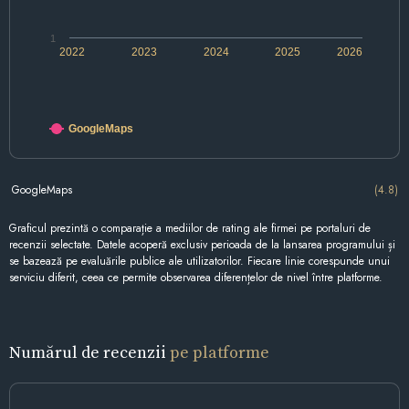
1
2022
2023
2024
2025
2026
GoogleMaps
GoogleMaps
(4.8)
Graficul prezintă o comparație a mediilor de rating ale firmei pe portaluri de
recenzii selectate. Datele acoperă exclusiv perioada de la lansarea programului și
se bazează pe evaluările publice ale utilizatorilor. Fiecare linie corespunde unui
serviciu diferit, ceea ce permite observarea diferențelor de nivel între platforme.
Numărul de recenzii
pe platforme