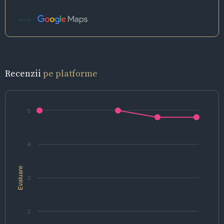
Sursă:
Recenzii
pe platforme
5
4
Evaluare
3
2