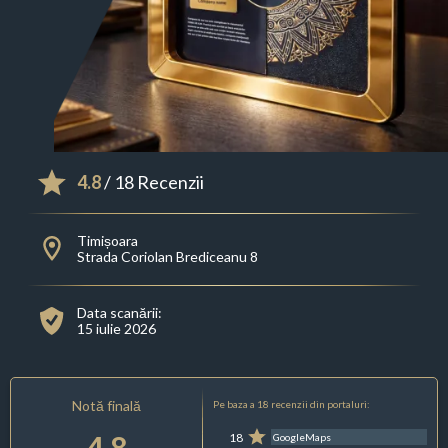
4.8
/ 18 Recenzii
Timișoara
Strada Coriolan Brediceanu 8
Data scanării:
15 iulie 2026
Notă finală
Pe baza a 18 recenzii din portaluri:
4.8
18
GoogleMaps