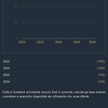
40
20
0
2022
2023
2024
2025
2026
2022
(100%)
2024
(100%)
2025
(95%)
2026
(95%)
Graficul ilustrează schimbările scorului final în procente, calculat pe baza analizei
cumulative a recenziilor disponibile ale utilizatorilor din surse diferite.