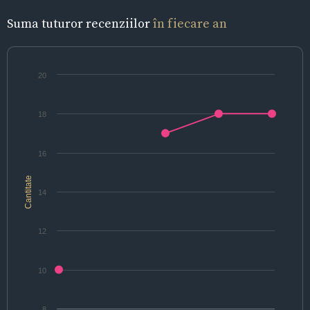
Suma tuturor recenziilor
în fiecare an
20
18
16
Cantitate
14
12
10
8