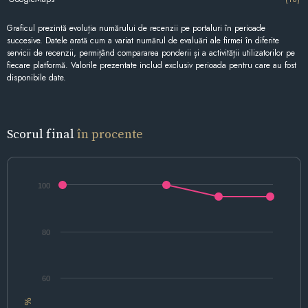
Graficul prezintă evoluția numărului de recenzii pe portaluri în perioade
succesive. Datele arată cum a variat numărul de evaluări ale firmei în diferite
servicii de recenzii, permițând compararea ponderii și a activității utilizatorilor pe
fiecare platformă. Valorile prezentate includ exclusiv perioada pentru care au fost
disponibile date.
Scorul final
în procente
100
80
60
%