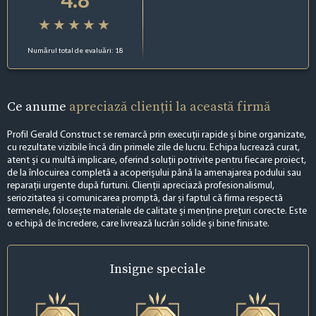
Numărul total de evaluări: 18
Ce anume
apreciază clienții la această firmă
Profil Gerald Construct se remarcă prin execuții rapide și bine organizate,
cu rezultate vizibile încă din primele zile de lucru. Echipa lucrează curat,
atent și cu multă implicare, oferind soluții potrivite pentru fiecare proiect,
de la înlocuirea completă a acoperișului până la amenajarea podului sau
reparații urgente după furtuni. Clienții apreciază profesionalismul,
seriozitatea și comunicarea promptă, dar și faptul că firma respectă
termenele, folosește materiale de calitate și menține prețuri corecte. Este
o echipă de încredere, care livrează lucrări solide și bine finisate.
Insigne
speciale