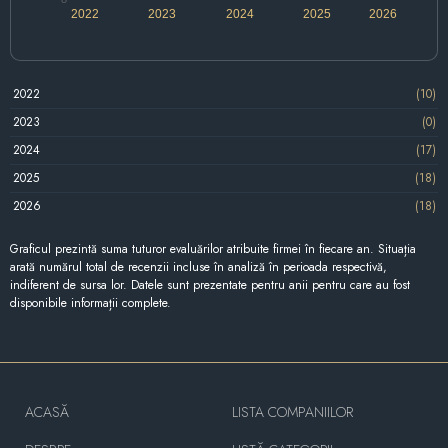
2022
2023
2024
2025
2026
2022
(10)
2023
(0)
2024
(17)
2025
(18)
2026
(18)
Graficul prezintă suma tuturor evaluărilor atribuite firmei în fiecare an. Situația
arată numărul total de recenzii incluse în analiză în perioada respectivă,
indiferent de sursa lor. Datele sunt prezentate pentru anii pentru care au fost
disponibile informații complete.
ACASĂ
LISTA COMPANIILOR