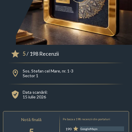
5
/ 198 Recenzii
Sos. Stefan cel Mare, nr. 1-3
Sector 1
Data scanării:
15 iulie 2026
Notă finală
Pe baza a 198 recenzii din portaluri:
5
190
GoogleMaps