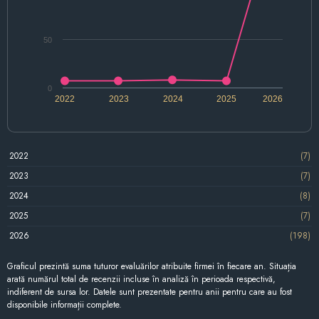
50
0
2022
2023
2024
2025
2026
2022
(7)
2023
(7)
2024
(8)
2025
(7)
2026
(198)
Graficul prezintă suma tuturor evaluărilor atribuite firmei în fiecare an. Situația
arată numărul total de recenzii incluse în analiză în perioada respectivă,
indiferent de sursa lor. Datele sunt prezentate pentru anii pentru care au fost
disponibile informații complete.