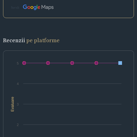
Sursă:
Recenzii
pe platforme
5
4
Evaluare
3
2