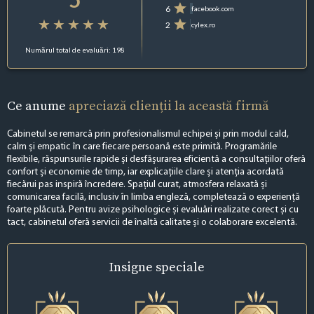
6
facebook.com
2
cylex.ro
Numărul total de evaluări: 198
Ce anume
apreciază clienții la această firmă
Cabinetul se remarcă prin profesionalismul echipei și prin modul cald,
calm și empatic în care fiecare persoană este primită. Programările
flexibile, răspunsurile rapide și desfășurarea eficientă a consultațiilor oferă
confort și economie de timp, iar explicațiile clare și atenția acordată
fiecărui pas inspiră încredere. Spațiul curat, atmosfera relaxată și
comunicarea facilă, inclusiv în limba engleză, completează o experiență
foarte plăcută. Pentru avize psihologice și evaluări realizate corect și cu
tact, cabinetul oferă servicii de înaltă calitate și o colaborare excelentă.
Insigne
speciale