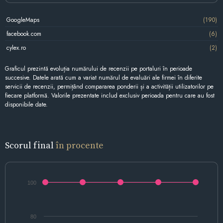
GoogleMaps
(190)
facebook.com
(6)
cylex.ro
(2)
Graficul prezintă evoluția numărului de recenzii pe portaluri în perioade
succesive. Datele arată cum a variat numărul de evaluări ale firmei în diferite
servicii de recenzii, permițând compararea ponderii și a activității utilizatorilor pe
fiecare platformă. Valorile prezentate includ exclusiv perioada pentru care au fost
disponibile date.
Scorul final
în procente
100
80