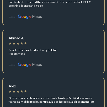
comfortable. I needed the appointment in order to do the UEFA C
coaching licence and it's ok
Sursă:
Ahmad A.
People there are kind and very helpful
Recommend
Sursă:
Alex .
O experienta profesionala si personala foarte plăcută, dl evaluator
foarte calm si de treaba, pentru avize psihologice, aici recomand! :))