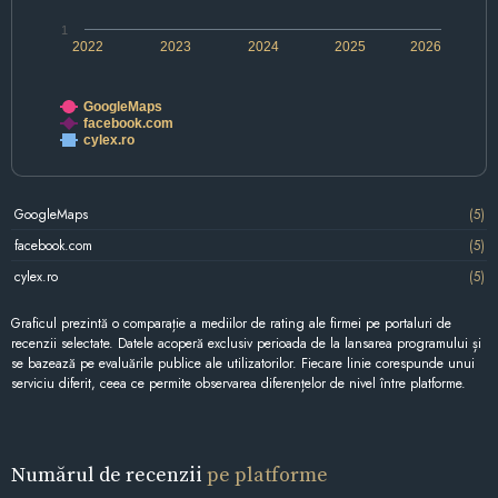
1
2022
2023
2024
2025
2026
GoogleMaps
facebook.com
cylex.ro
GoogleMaps
(5)
facebook.com
(5)
cylex.ro
(5)
Graficul prezintă o comparație a mediilor de rating ale firmei pe portaluri de
recenzii selectate. Datele acoperă exclusiv perioada de la lansarea programului și
se bazează pe evaluările publice ale utilizatorilor. Fiecare linie corespunde unui
serviciu diferit, ceea ce permite observarea diferențelor de nivel între platforme.
Numărul de recenzii
pe platforme