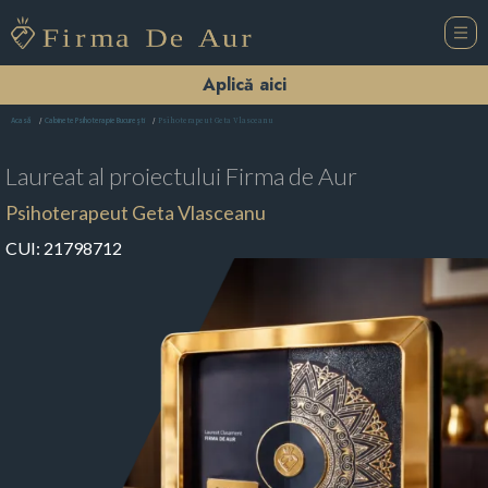
Aplică aici
Psihoterapeut Geta Vlasceanu
Acasă
Cabinete Psihoterapie Bucureşti
Laureat al proiectului
Firma de Aur
Psihoterapeut Geta Vlasceanu
CUI:
21798712