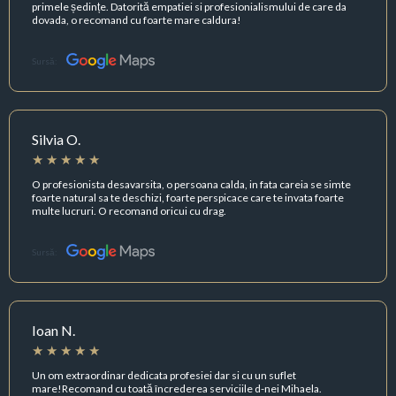
primele ședințe. Datorită empatiei si profesionialismului de care da
dovada, o recomand cu foarte mare caldura!
Sursă:
Silvia O.
O profesionista desavarsita, o persoana calda, in fata careia se simte
foarte natural sa te deschizi, foarte perspicace care te invata foarte
multe lucruri. O recomand oricui cu drag.
Sursă:
Ioan N.
Un om extraordinar dedicata profesiei dar si cu un suflet
mare!Recomand cu toată încrederea serviciile d-nei Mihaela.