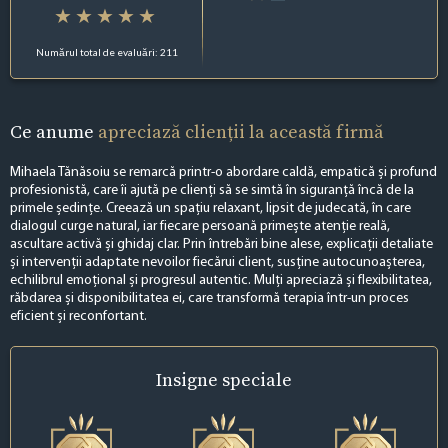
Numărul total de evaluări: 211
Ce anume
apreciază clienții la această firmă
Mihaela Tănăsoiu se remarcă printr-o abordare caldă, empatică și profund
profesionistă, care îi ajută pe clienți să se simtă în siguranță încă de la
primele ședințe. Creează un spațiu relaxant, lipsit de judecată, în care
dialogul curge natural, iar fiecare persoană primește atenție reală,
ascultare activă și ghidaj clar. Prin întrebări bine alese, explicații detaliate
și intervenții adaptate nevoilor fiecărui client, susține autocunoașterea,
echilibrul emoțional și progresul autentic. Mulți apreciază și flexibilitatea,
răbdarea și disponibilitatea ei, care transformă terapia într-un proces
eficient și reconfortant.
Insigne
speciale