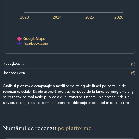
1
2023
2024
2025
2026
GoogleMaps
facebook.com
GoogleMaps
(5)
facebook.com
(5)
Graficul prezintă o comparație a mediilor de rating ale firmei pe portaluri de
recenzii selectate. Datele acoperă exclusiv perioada de la lansarea programului și
se bazează pe evaluările publice ale utilizatorilor. Fiecare linie corespunde unui
serviciu diferit, ceea ce permite observarea diferențelor de nivel între platforme.
Numărul de recenzii
pe platforme