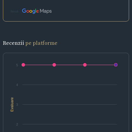
Sursă:
Recenzii
pe platforme
5
4
Evaluare
3
2