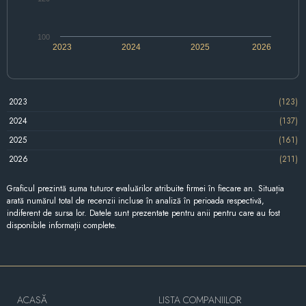
100
2023
2024
2025
2026
2023
(123)
2024
(137)
2025
(161)
2026
(211)
Graficul prezintă suma tuturor evaluărilor atribuite firmei în fiecare an. Situația
arată numărul total de recenzii incluse în analiză în perioada respectivă,
indiferent de sursa lor. Datele sunt prezentate pentru anii pentru care au fost
disponibile informații complete.
ACASĂ
LISTA COMPANIILOR