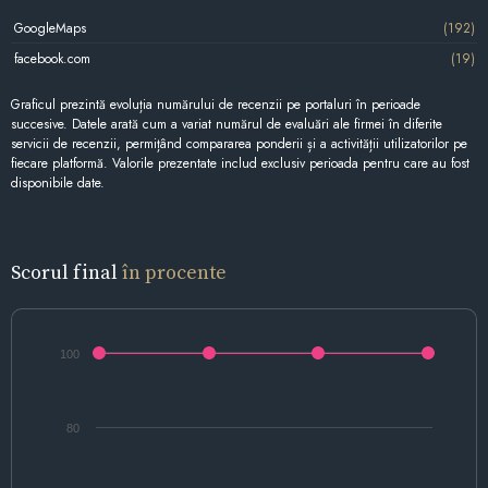
GoogleMaps
(192)
facebook.com
(19)
Graficul prezintă evoluția numărului de recenzii pe portaluri în perioade
succesive. Datele arată cum a variat numărul de evaluări ale firmei în diferite
servicii de recenzii, permițând compararea ponderii și a activității utilizatorilor pe
fiecare platformă. Valorile prezentate includ exclusiv perioada pentru care au fost
disponibile date.
Scorul final
în procente
100
80