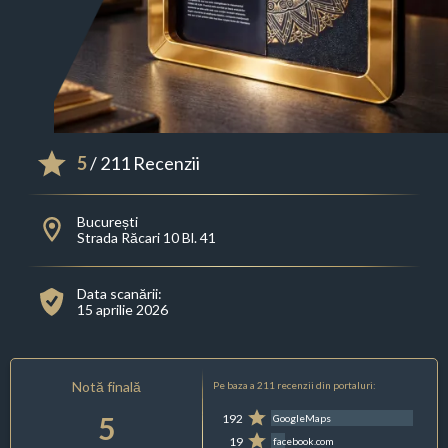
5
/ 211 Recenzii
București
Strada Răcari 10 Bl. 41
Data scanării:
15 aprilie 2026
Notă finală
Pe baza a 211 recenzii din portaluri:
5
192
GoogleMaps
19
facebook.com