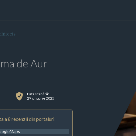
hitects
rma de Aur
Data scanării:
29 ianuarie 2025
a a 8 recenzii din portaluri:
oogleMaps