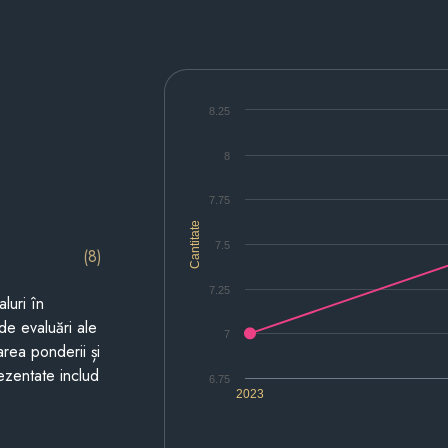
8.25
8
7.75
Cantitate
7.5
(8)
7.25
luri în
de evaluări ale
7
area ponderii și
prezentate includ
6.75
2023