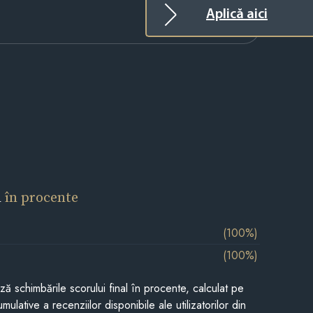
Aplică aici
l
în procente
(100%)
(100%)
ază schimbările scorului final în procente, calculat pe
mulative a recenziilor disponibile ale utilizatorilor din