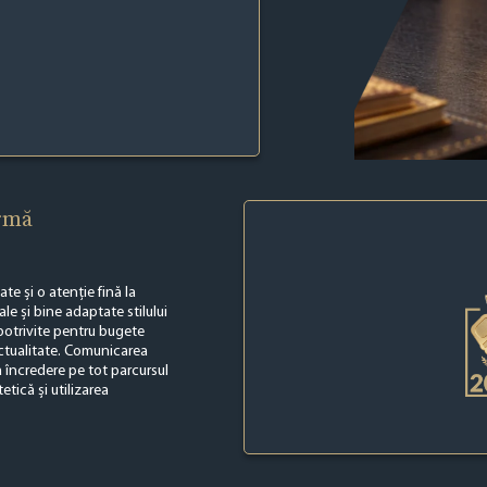
irmă
te și o atenție fină la
ale și bine adaptate stilului
 potrivite pentru bugete
unctualitate. Comunicarea
ă încredere pe tot parcursul
etică și utilizarea