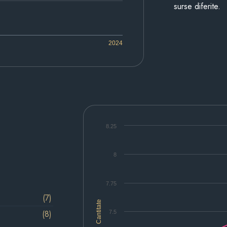
surse diferite.
2024
8.25
8
7.75
(7)
Cantitate
(8)
7.5