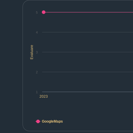
5
4
Evaluare
3
2
1
2023
GoogleMaps