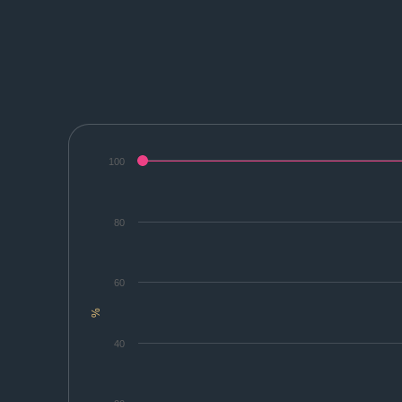
100
80
60
%
40