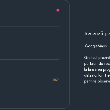
Recenzii
pe
GoogleMaps
Graficul prezin
portaluri de re
la lansarea pro
utilizatorilor. 
2024
permite observa