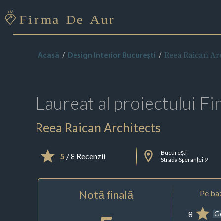
Reea Raican Arc
Acasă
Design Interior Bucureşti
Laureat al proiectului
Fi
Reea Raican Architects
București
5
/ 8 Recenzii
Strada Speranței 9
Notă finală
Pe baz
8
G