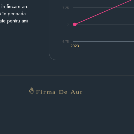
i în fiecare an.
7.25
ză în perioada
ate pentru anii
7
6.75
2023