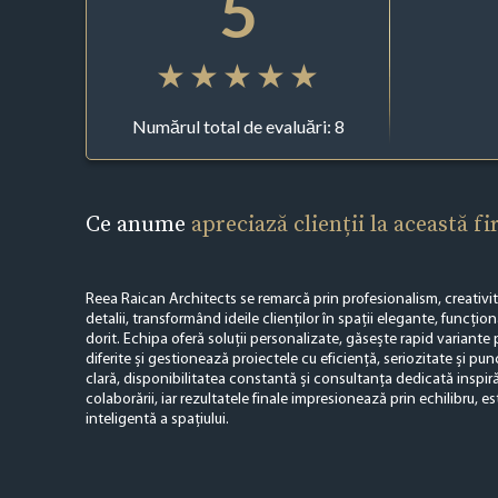
5
Numărul total de evaluări: 8
Ce anume
apreciază clienții la această f
Reea Raican Architects se remarcă prin profesionalism, creativita
detalii, transformând ideile clienților în spații elegante, funcțion
dorit. Echipa oferă soluții personalizate, găsește rapid variante
diferite și gestionează proiectele cu eficiență, seriozitate și p
clară, disponibilitatea constantă și consultanța dedicată inspir
colaborării, iar rezultatele finale impresionează prin echilibru, est
inteligentă a spațiului.