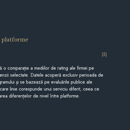
 platforme
(5)
tă o comparație a mediilor de rating ale firmei pe
cenzii selectate. Datele acoperă exclusiv perioada de
gramului și se bazează pe evaluările publice ale
Fiecare linie corespunde unui serviciu diferit, ceea ce
rea diferențelor de nivel între platforme.