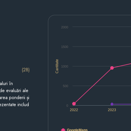
2000
1500
Cantitate
1000
(28)
luri în
500
de evaluări ale
area ponderii și
prezentate includ
0
2022
2023
GoogleMaps