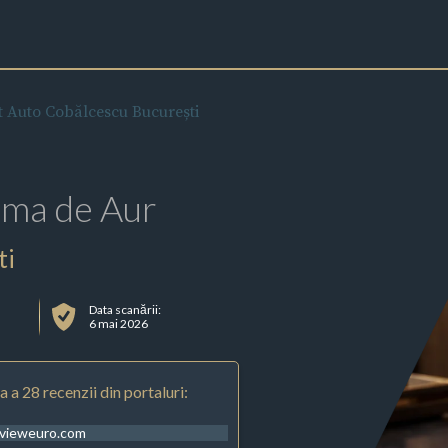
t Auto Cobălcescu București
rma de Aur
ti
Data scanării:
6 mai 2026
 a 28 recenzii din portaluri:
evieweuro.com