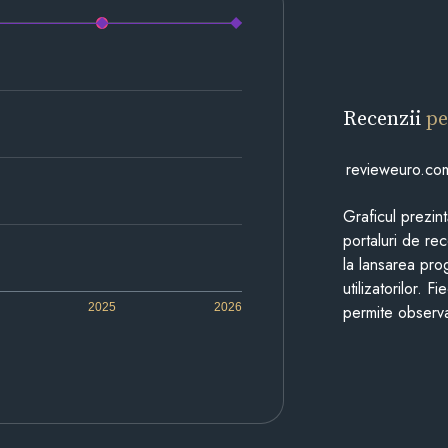
Recenzii
pe
revieweuro.co
Graficul prezin
portaluri de re
la lansarea pro
utilizatorilor. 
2025
2026
permite observa