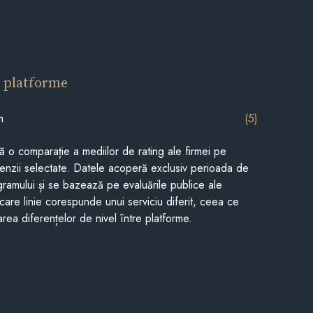
 platforme
m
(5)
tă o comparație a mediilor de rating ale firmei pe
cenzii selectate. Datele acoperă exclusiv perioada de
gramului și se bazează pe evaluările publice ale
Fiecare linie corespunde unui serviciu diferit, ceea ce
rea diferențelor de nivel între platforme.