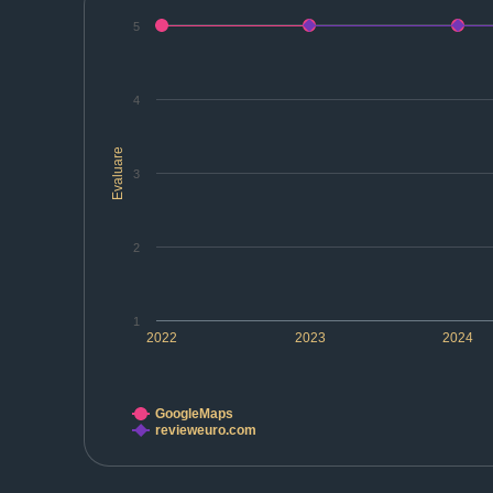
5
4
Evaluare
3
2
1
2022
2023
2024
GoogleMaps
revieweuro.com