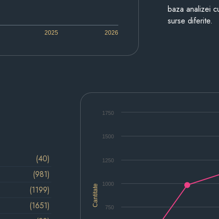
baza analizei cu
surse diferite.
2025
2026
1750
1500
(40)
1250
(981)
1000
Cantitate
(1199)
(1651)
750