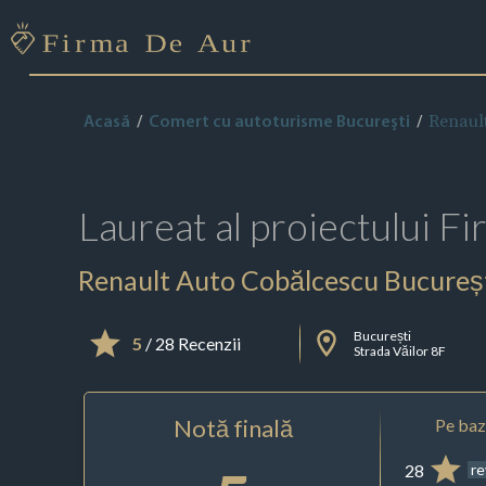
Renaul
Acasă
Comert cu autoturisme Bucureşti
Laureat al proiectului
Fi
Renault Auto Cobălcescu Bucureș
București
5
/ 28 Recenzii
Strada Văilor 8F
Notă finală
Pe baza
28
r