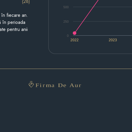
(28)
500
i în fiecare an.
ză în perioada
250
ate pentru anii
0
2022
2023