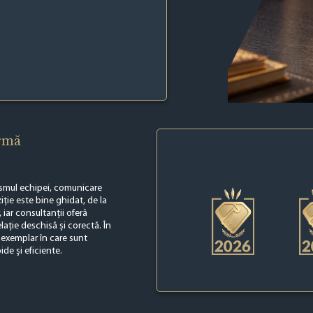
irmă
ismul echipei, comunicare
iție este bine ghidat, de la
, iar consultanții oferă
elație deschisă și corectă. În
 exemplar în care sunt
ide și eficiente.