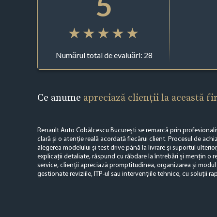
5
Numărul total de evaluări: 28
Ce anume
apreciază clienții la această f
Renault Auto Cobălcescu București se remarcă prin profesional
clară și o atenție reală acordată fiecărui client. Procesul de achiz
alegerea modelului și test drive până la livrare și suportul ulterior
explicații detaliate, răspund cu răbdare la întrebări și mențin o r
service, clienții apreciază promptitudinea, organizarea și modul
gestionate reviziile, ITP-ul sau intervențiile tehnice, cu soluții rap