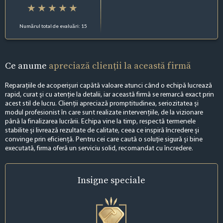
Numărul total de evaluări: 15
Ce anume
apreciază clienții la această firmă
Reparațiile de acoperișuri capătă valoare atunci când o echipă lucrează
rapid, curat și cu atenție la detalii, iar această firmă se remarcă exact prin
acest stil de lucru. Clienții apreciază promptitudinea, seriozitatea și
modul profesionist în care sunt realizate intervențiile, de la vizionare
până la finalizarea lucrării. Echipa vine la timp, respectă termenele
stabilite și livrează rezultate de calitate, ceea ce inspiră încredere și
convinge prin eficiență. Pentru cei care caută o soluție sigură și bine
executată, firma oferă un serviciu solid, recomandat cu încredere.
Insigne
speciale