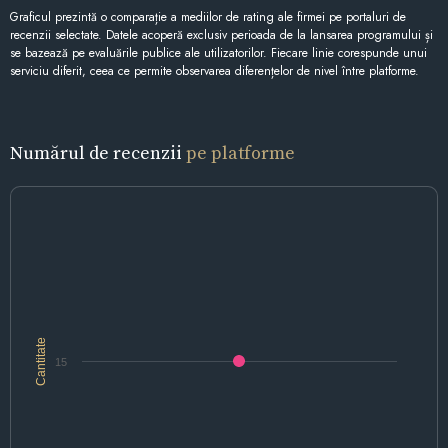
Graficul prezintă o comparație a mediilor de rating ale firmei pe portaluri de
recenzii selectate. Datele acoperă exclusiv perioada de la lansarea programului și
se bazează pe evaluările publice ale utilizatorilor. Fiecare linie corespunde unui
serviciu diferit, ceea ce permite observarea diferențelor de nivel între platforme.
Numărul de recenzii
pe platforme
Cantitate
15