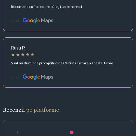
Recomand cu încredere băieți foarte harnici
Sursă:
Rusu P.
Sunt mulțumit de promptitudinea și buna lucrare a acestei firme
Sursă:
Recenzii
pe platforme
5