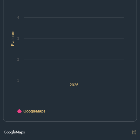
4
Evaluare
3
2
1
2026
GoogleMaps
GoogleMaps
(5)