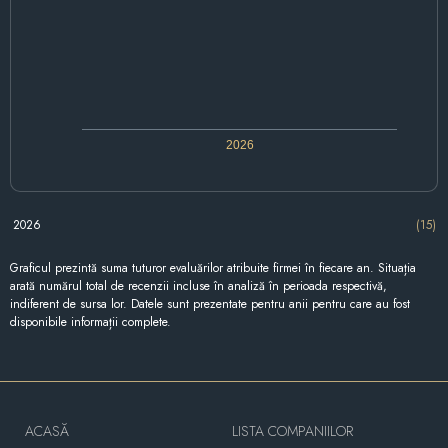
2026
2026
(15)
Graficul prezintă suma tuturor evaluărilor atribuite firmei în fiecare an. Situația
arată numărul total de recenzii incluse în analiză în perioada respectivă,
indiferent de sursa lor. Datele sunt prezentate pentru anii pentru care au fost
disponibile informații complete.
ACASĂ
LISTA COMPANIILOR