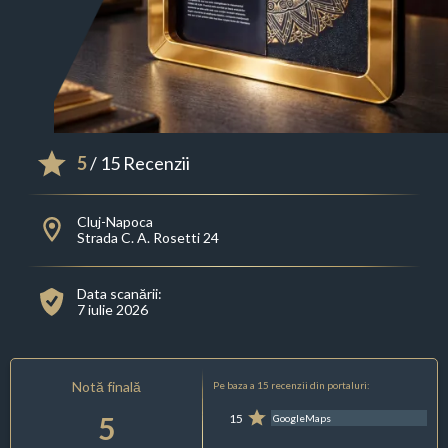
5
/ 15 Recenzii
Cluj-Napoca
Strada C. A. Rosetti 24
Data scanării:
7 iulie 2026
Notă finală
Pe baza a 15 recenzii din portaluri:
5
15
GoogleMaps