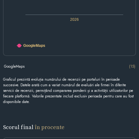
2026
GoogleMaps
GoogleMaps
(15)
Graficul prezintă evoluția numărului de recenzii pe portaluri în perioade
succesive. Datele arată cum a variat numărul de evaluări ale firmei în diferite
servicii de recenzii, permițând compararea ponderii și a activității utilizatorilor pe
fiecare platformă. Valorile prezentate includ exclusiv perioada pentru care au fost
disponibile date.
Scorul final
în procente