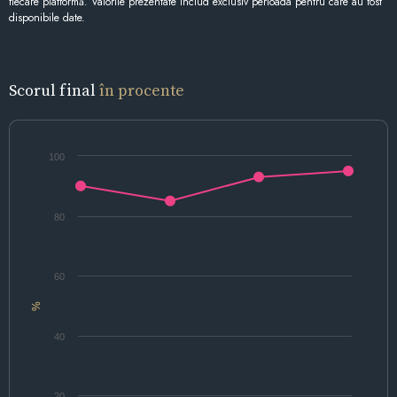
fiecare platformă. Valorile prezentate includ exclusiv perioada pentru care au fost
disponibile date.
Scorul final
în procente
100
80
60
%
40
20