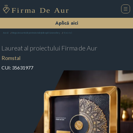
Aplică aici
Romstal
Acasă
Magazin cu articole pentru instalații de apă Caransebeş
Laureat al proiectului
Firma de Aur
Romstal
CUI:
35631977