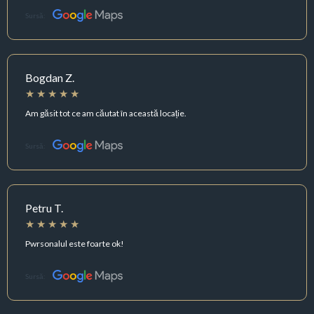
Sursă:
Bogdan Z.
Am găsit tot ce am căutat în această locație.
Sursă:
Petru T.
Pwrsonalul este foarte ok!
Sursă: