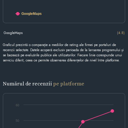
GoogleMaps
GoogleMaps
(4.8)
Graficul prezintă o comparație a mediilor de rating ale firmei pe portaluri de
recenzii selectate. Datele acoperă exclusiv perioada de la lansarea programului și
se bazează pe evaluările publice ale utilizatorilor. Fiecare linie corespunde unui
serviciu diferit, ceea ce permite observarea diferențelor de nivel între platforme.
Numărul de recenzii
pe platforme
60
50