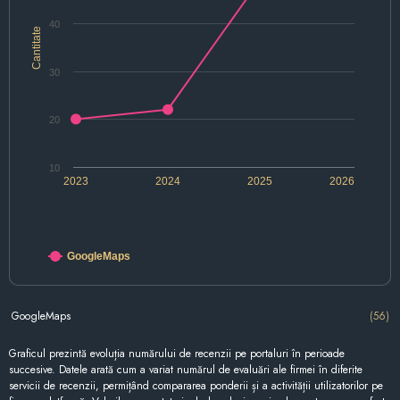
40
Cantitate
30
20
10
2023
2024
2025
2026
GoogleMaps
GoogleMaps
(56)
Graficul prezintă evoluția numărului de recenzii pe portaluri în perioade
succesive. Datele arată cum a variat numărul de evaluări ale firmei în diferite
servicii de recenzii, permițând compararea ponderii și a activității utilizatorilor pe