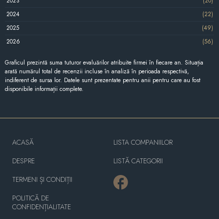
2023
(20)
2024
(22)
2025
(49)
2026
(56)
Graficul prezintă suma tuturor evaluărilor atribuite firmei în fiecare an. Situația
arată numărul total de recenzii incluse în analiză în perioada respectivă,
indiferent de sursa lor. Datele sunt prezentate pentru anii pentru care au fost
disponibile informații complete.
ACASĂ
LISTA COMPANIILOR
DESPRE
LISTĂ CATEGORII
TERMENI ȘI CONDIȚII
POLITICĂ DE
CONFIDENȚIALITATE