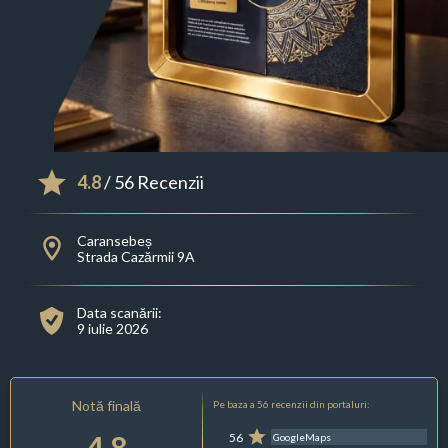
4.8
/ 56 Recenzii
Caransebeș
Strada Cazărmii 9A
Data scanării:
9 iulie 2026
Notă finală
Pe baza a 56 recenzii din portaluri:
4.8
56
GoogleMaps