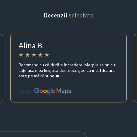
Recenzii
selectate
Alina B.
Recomand cu căldură și încredere. Merg la salon cu
cățelușa mea liniștită deoarece știu că întotdeauna
este pe mâini bune ❤️
Sursă: