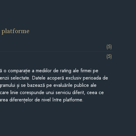
 platforme
(5)
(5)
tă o comparație a mediilor de rating ale firmei pe
cenzii selectate. Datele acoperă exclusiv perioada de
gramului și se bazează pe evaluările publice ale
Fiecare linie corespunde unui serviciu diferit, ceea ce
rea diferențelor de nivel între platforme.