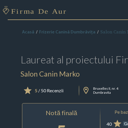
Salon Canin
Acasă
Frizerie Canină Dumbrăviţa
Laureat al proiectului
Fi
Salon Canin Marko
Bruxelles II, nr. 4
5
/ 50 Recenzii
Dumbravita
Notă finală
Pe baza
40
G