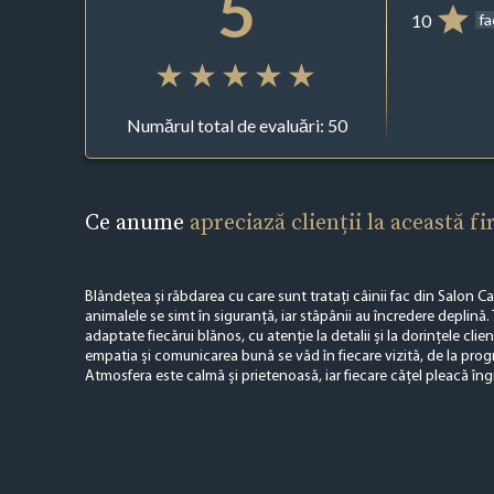
5
10
f
Numărul total de evaluări: 50
Ce anume
apreciază clienții la această f
Blândețea și răbdarea cu care sunt tratați câinii fac din Salon C
animalele se simt în siguranță, iar stăpânii au încredere deplină. 
adaptate fiecărui blănos, cu atenție la detalii și la dorințele clie
empatia și comunicarea bună se văd în fiecare vizită, de la prog
Atmosfera este calmă și prietenoasă, iar fiecare cățel pleacă îngrij