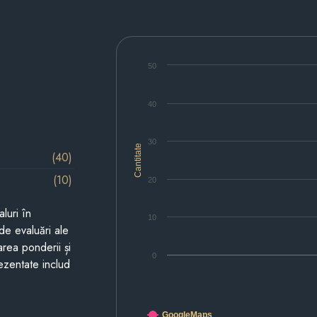
50
40
30
Cantitate
(40)
(10)
20
luri în
10
de evaluări ale
area ponderii și
0
prezentate includ
GoogleMaps