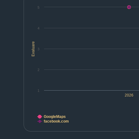
5
4
Evaluare
3
2
1
2026
GoogleMaps
facebook.com