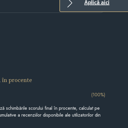
Aplică aici
l
în procente
(100%)
ază schimbările scorului final în procente, calculat pe
mulative a recenziilor disponibile ale utilizatorilor din