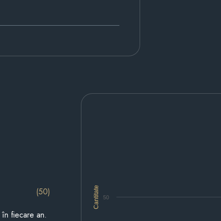
Cantitate
(50)
50
i în fiecare an.