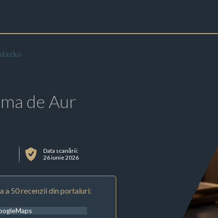
 Marko
rma de Aur
Data scanării:
26 iunie 2026
 a 50 recenzii din portaluri:
oogleMaps