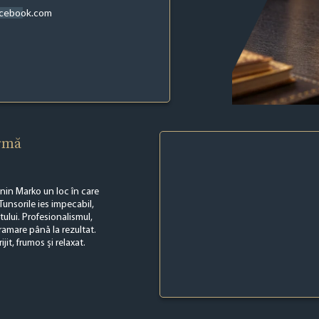
acebook.com
irmă
anin Marko un loc în care
Tunsorile ies impecabil,
ntului. Profesionalismul,
ramare până la rezultat.
it, frumos și relaxat.