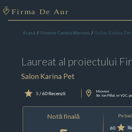
Salon Karina Pet
Acasă
Frizerie Canină Mioveni
Laureat al proiectului
Fi
Salon Karina Pet
Mioveni
5
/ 60 Recenzii
Str. Ion Pillat, nr V2C, p
Notă finală
Pe baza
60
f