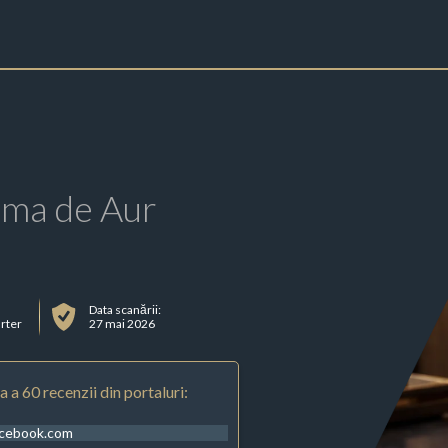
rma de Aur
Data scanării:
arter
27 mai 2026
 a 60 recenzii din portaluri:
acebook.com