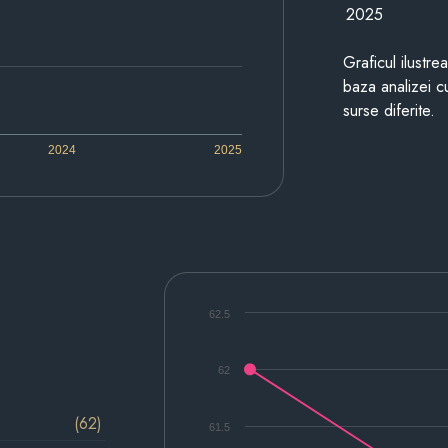
2025
Graficul ilustre
baza analizei cu
surse diferite.
2024
2025
62.5
62
(62)
61.5