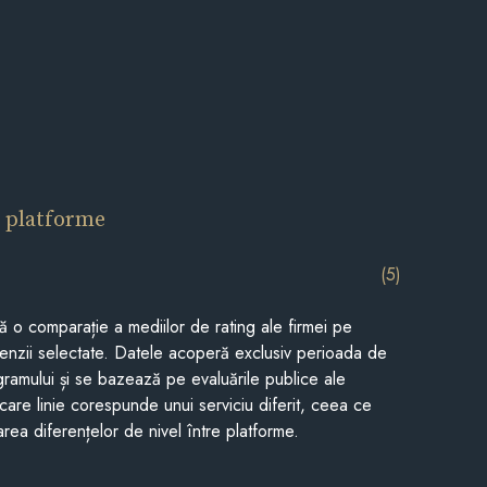
 platforme
(5)
tă o comparație a mediilor de rating ale firmei pe
cenzii selectate. Datele acoperă exclusiv perioada de
gramului și se bazează pe evaluările publice ale
Fiecare linie corespunde unui serviciu diferit, ceea ce
rea diferențelor de nivel între platforme.