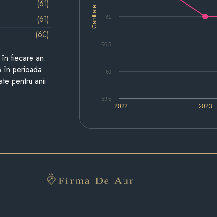
(61)
Cantitate
(61)
61
(60)
60.5
i în fiecare an.
ză în perioada
60
ate pentru anii
59.5
2022
2023