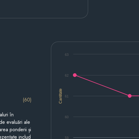
63
62
Cantitate
61
(60)
luri în
60
de evaluări ale
area ponderii și
prezentate includ
59