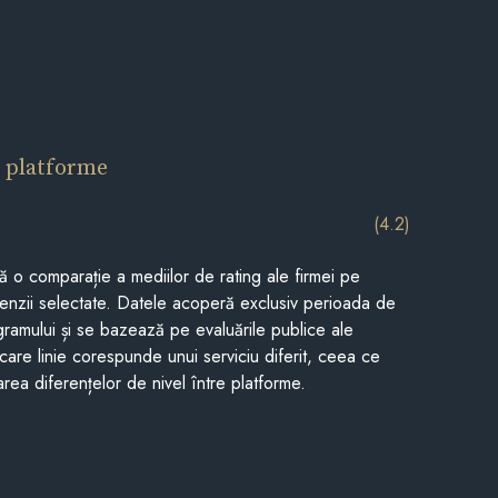
 platforme
(4.2)
tă o comparație a mediilor de rating ale firmei pe
cenzii selectate. Datele acoperă exclusiv perioada de
gramului și se bazează pe evaluările publice ale
Fiecare linie corespunde unui serviciu diferit, ceea ce
rea diferențelor de nivel între platforme.