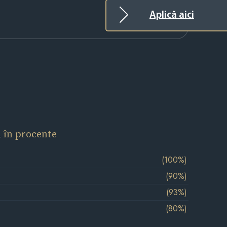
Aplică aici
l
în procente
(100%)
(90%)
(93%)
(80%)