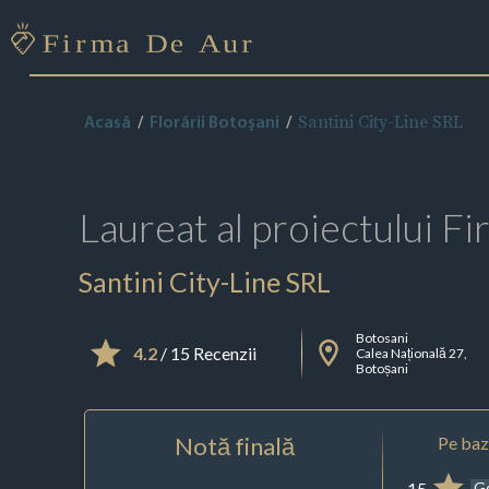
Santini City-Line SRL
Acasă
Florării Botoşani
Laureat al proiectului
Fi
Santini City-Line SRL
Botosani
4.2
/ 15 Recenzii
Calea Națională 27,
Botoșani
Notă finală
Pe baza
15
G