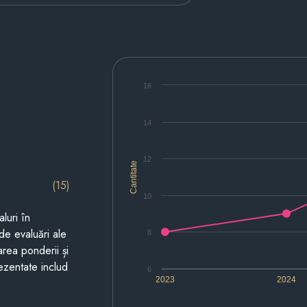
16
14
12
Cantitate
(15)
10
luri în
de evaluări ale
8
area ponderii și
prezentate includ
6
2023
2024