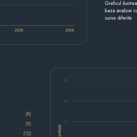
Graficul ilustre
baza analizei cu
surse diferite.
2025
2026
16
14
(8)
12
(9)
Cantitate
(12)