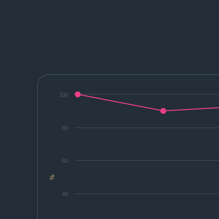
100
80
60
%
40