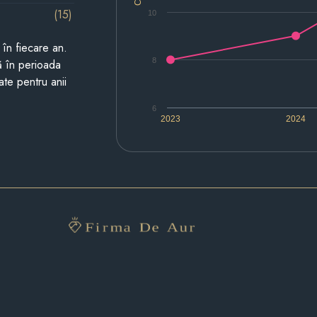
(15)
10
i în fiecare an.
8
ză în perioada
ate pentru anii
6
2023
2024