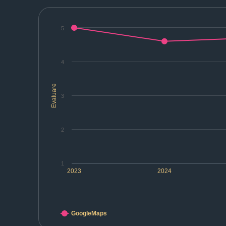
5
4
Evaluare
3
2
1
2023
2024
GoogleMaps