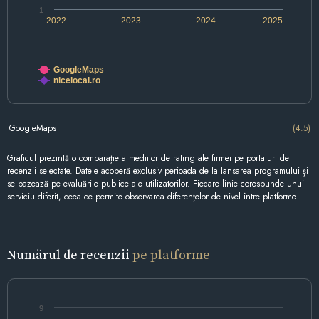
1
2022
2023
2024
2025
GoogleMaps
nicelocal.ro
GoogleMaps
(4.5)
Graficul prezintă o comparație a mediilor de rating ale firmei pe portaluri de
recenzii selectate. Datele acoperă exclusiv perioada de la lansarea programului și
se bazează pe evaluările publice ale utilizatorilor. Fiecare linie corespunde unui
serviciu diferit, ceea ce permite observarea diferențelor de nivel între platforme.
Numărul de recenzii
pe platforme
9