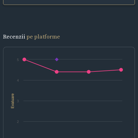
Recenzii
pe platforme
5
4
Evaluare
3
2