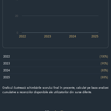
20
0
2022
2023
2024
2025
2022
(100%)
2023
(90%)
2024
(85%)
2025
(88%)
Graficul ilustrează schimbările scorului final în procente, calculat pe baza analizei
cumulative a recenziilor disponibile ale utilizatorilor din surse diferite.