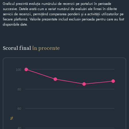
Graficul prezintă evoluția numărului de recenzii pe portaluri în perioade
succesive. Datele arată cum a variat numărul de evaluări ale firmei în diferite
servicii de recenzii, permițând compararea ponderii și a activității utilizatorilor pe
fiecare platformă. Valorile prezentate includ exclusiv perioada pentru care au fost
disponibile date.
Scorul final
în procente
100
80
60
%
40