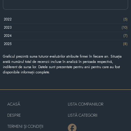
2022
(5)
2023
(10)
2024
(7)
2025
(8)
Graficul prezintă suma tuturor evaluărilor atribuite firmei în fiecare an. Situația
arată numărul total de recenzii incluse în analiză în perioada respectivă,
indiferent de sursa lor. Datele sunt prezentate pentru anii pentru care au fost
disponibile informații complete.
ACASĂ
LISTA COMPANIILOR
DESPRE
LISTĂ CATEGORII
TERMENI ȘI CONDIȚII