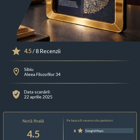
4.5
/ 8 Recenzii
Sibiu
Aleea Filozofilor 34
Data scanării:
22 aprilie 2025
Notă finală
Pe baza a 8 recenzii din portaluri:
4.5
8
GoogleMaps