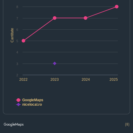
8
7
Cantitate
6
5
4
3
2
2022
2023
2024
2025
GoogleMaps
nicelocal.ro
GoogleMaps
(8)