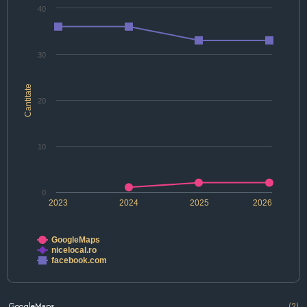
40
30
Cantitate
20
10
0
2023
2024
2025
2026
GoogleMaps
nicelocal.ro
facebook.com
GoogleMaps
(2)