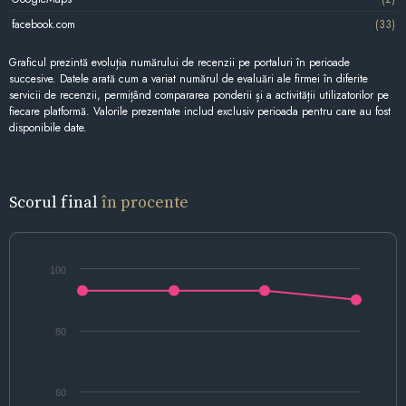
facebook.com
(33)
Graficul prezintă evoluția numărului de recenzii pe portaluri în perioade
succesive. Datele arată cum a variat numărul de evaluări ale firmei în diferite
servicii de recenzii, permițând compararea ponderii și a activității utilizatorilor pe
fiecare platformă. Valorile prezentate includ exclusiv perioada pentru care au fost
disponibile date.
Scorul final
în procente
100
80
60