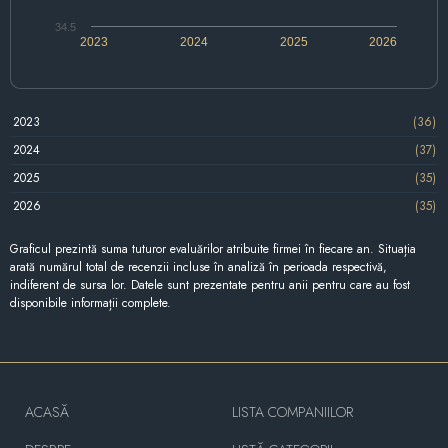
34.5
2023
2024
2025
2026
2023
(36)
2024
(37)
2025
(35)
2026
(35)
Graficul prezintă suma tuturor evaluărilor atribuite firmei în fiecare an. Situația
arată numărul total de recenzii incluse în analiză în perioada respectivă,
indiferent de sursa lor. Datele sunt prezentate pentru anii pentru care au fost
disponibile informații complete.
ACASĂ
LISTA COMPANIILOR