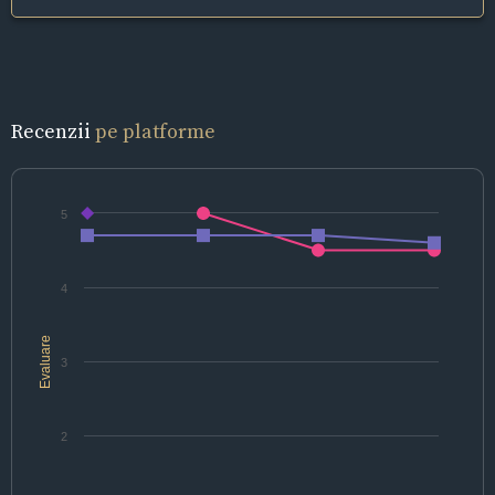
Recenzii
pe platforme
5
4
Evaluare
3
2