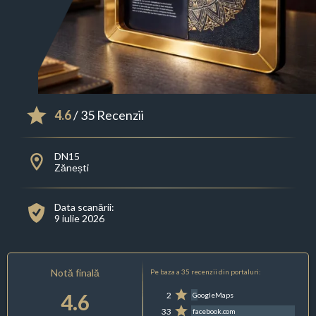
4.6
/ 35 Recenzii
DN15
Zănești
Data scanării:
9 iulie 2026
Notă finală
Pe baza a 35 recenzii din portaluri:
4.6
2
GoogleMaps
33
facebook.com