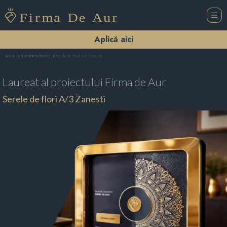
Aplică aici
Serele de flori A/3 Zanesti
Acasă
Florării Piatra Neamţ
Laureat al proiectului
Firma de Aur
Serele de flori A/3 Zanesti