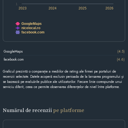
1
2023
2024
2025
2026
GoogleMaps
nicelocal.ro
facebook.com
GoogleMaps
(4.5)
facebook.com
(4.6)
Graficul prezintă o comparație a mediilor de rating ale firmei pe portaluri de
recenzii selectate. Datele acoperă exclusiv perioada de la lansarea programului și
se bazează pe evaluările publice ale utilizatorilor. Fiecare linie corespunde unui
serviciu diferit, ceea ce permite observarea diferențelor de nivel între platforme.
Numărul de recenzii
pe platforme