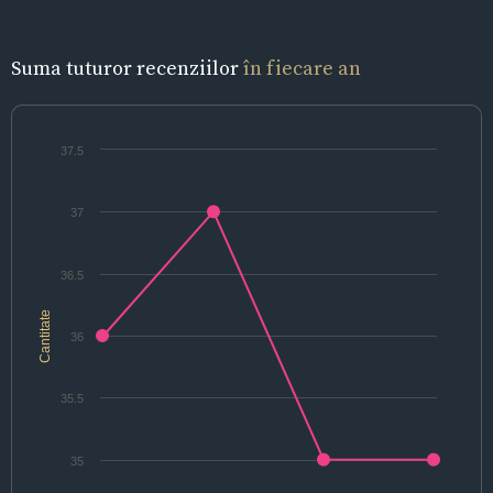
Suma tuturor recenziilor
în fiecare an
37.5
37
36.5
Cantitate
36
35.5
35