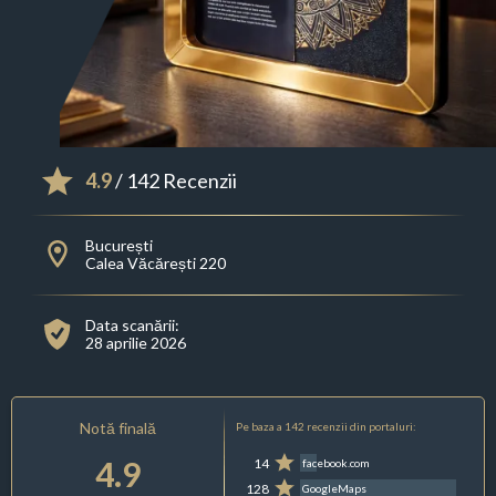
4.9
/ 142 Recenzii
București
Calea Văcărești 220
Data scanării:
28 aprilie 2026
Notă finală
Pe baza a 142 recenzii din portaluri:
4.9
14
facebook.com
128
GoogleMaps