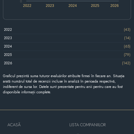
0
2022
2023
2024
2025
2026
2022
(43)
2023
(14)
2024
(65)
2025
(79)
2026
(142)
Graficul prezintă suma tuturor evaluărilor atribuite firmei în fiecare an. Situația
arată numărul total de recenzii incluse în analiză în perioada respectivă,
indiferent de sursa lor. Datele sunt prezentate pentru anii pentru care au fost
disponibile informații complete.
ACASĂ
LISTA COMPANIILOR