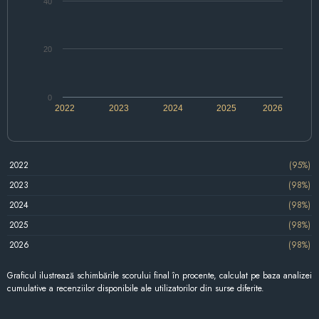
40
20
0
2022
2023
2024
2025
2026
2022
(95%)
2023
(98%)
2024
(98%)
2025
(98%)
2026
(98%)
Graficul ilustrează schimbările scorului final în procente, calculat pe baza analizei
cumulative a recenziilor disponibile ale utilizatorilor din surse diferite.