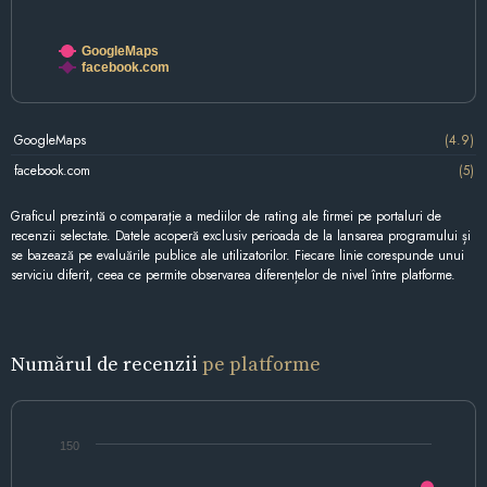
GoogleMaps
facebook.com
GoogleMaps
(4.9)
facebook.com
(5)
Graficul prezintă o comparație a mediilor de rating ale firmei pe portaluri de
recenzii selectate. Datele acoperă exclusiv perioada de la lansarea programului și
se bazează pe evaluările publice ale utilizatorilor. Fiecare linie corespunde unui
serviciu diferit, ceea ce permite observarea diferențelor de nivel între platforme.
Numărul de recenzii
pe platforme
150