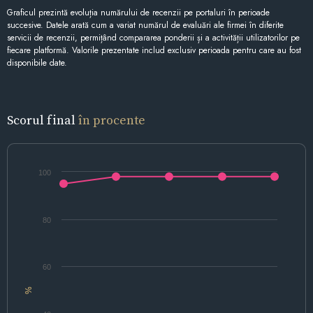
Graficul prezintă evoluția numărului de recenzii pe portaluri în perioade
succesive. Datele arată cum a variat numărul de evaluări ale firmei în diferite
servicii de recenzii, permițând compararea ponderii și a activității utilizatorilor pe
fiecare platformă. Valorile prezentate includ exclusiv perioada pentru care au fost
disponibile date.
Scorul final
în procente
100
80
60
%