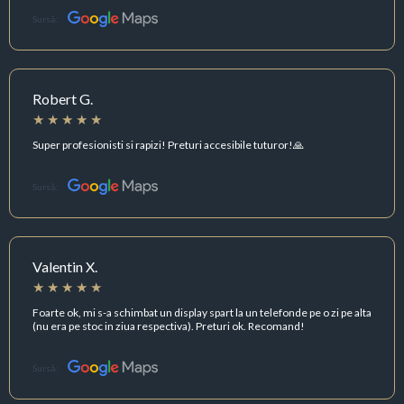
Sursă:
Robert G.
Super profesionisti si rapizi! Preturi accesibile tuturor!🙏
Sursă:
Valentin X.
Foarte ok, mi s-a schimbat un display spart la un telefonde pe o zi pe alta
(nu era pe stoc in ziua respectiva). Preturi ok. Recomand!
Sursă: