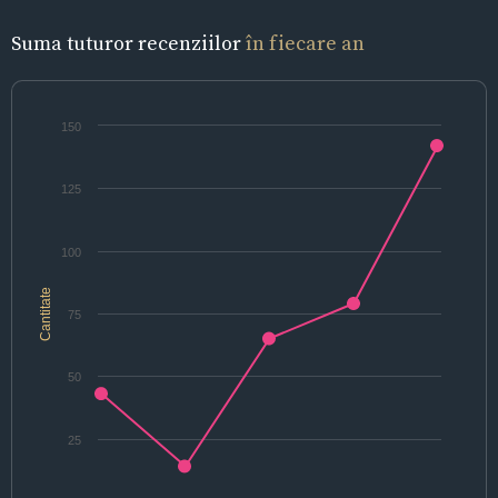
Suma tuturor recenziilor
în fiecare an
150
125
100
Cantitate
75
50
25