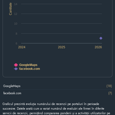
Cantitate
14
12
10
8
6
2024
2025
2026
GoogleMaps
facebook.com
GoogleMaps
(18)
facebook.com
(7)
Graficul prezintă evoluția numărului de recenzii pe portaluri în perioade
succesive. Datele arată cum a variat numărul de evaluări ale firmei în diferite
servicii de recenzii, permițând compararea ponderii și a activității utilizatorilor pe