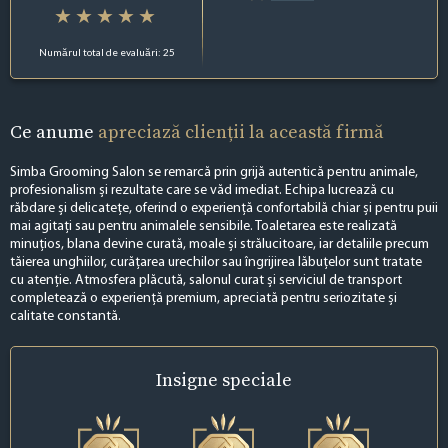
Numărul total de evaluări: 25
Ce anume
apreciază clienții la această firmă
Simba Grooming Salon se remarcă prin grijă autentică pentru animale,
profesionalism și rezultate care se văd imediat. Echipa lucrează cu
răbdare și delicatețe, oferind o experiență confortabilă chiar și pentru puii
mai agitați sau pentru animalele sensibile. Toaletarea este realizată
minuțios, blana devine curată, moale și strălucitoare, iar detaliile precum
tăierea unghiilor, curățarea urechilor sau îngrijirea lăbuțelor sunt tratate
cu atenție. Atmosfera plăcută, salonul curat și serviciul de transport
completează o experiență premium, apreciată pentru seriozitate și
calitate constantă.
Insigne
speciale