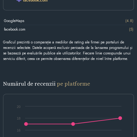
facebook.com
GoogleMaps
(4.8)
facebook.com
(5)
Graficul prezintă o comparație a mediilor de rating ale firmei pe portaluri de
recenzii selectate. Datele acoperă exclusiv perioada de la lansarea programului și
se bazează pe evaluările publice ale utilizatorilor. Fiecare linie corespunde unui
serviciu diferit, ceea ce permite observarea diferențelor de nivel între platforme.
Numărul de recenzii
pe platforme
20
18
16