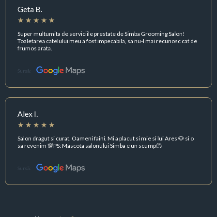
Geta B.
Super multumita de serviciile prestate de Simba Grooming Salon!
Toaletarea catelului meu a fost impecabila, sa nu-l mai recunosc cat de
frumos arata.
Sursă:
Alex I.
Salon dragut si curat. Oameni faini. Mi a placut si mie si lui Ares 🐶 si o
sa revenim 💯PS: Mascota salonului Simba e un scump🫠
Sursă: