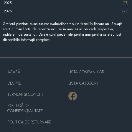
2025
(17)
2026
(25)
Graficul prezintă suma tuturor evaluărilor atribuite firmei în fiecare an. Situația
arată numărul total de recenzii incluse în analiză în perioada respectivă,
indiferent de sursa lor. Datele sunt prezentate pentru anii pentru care au fost
disponibile informații complete.
ACASĂ
LISTA COMPANIILOR
DESPRE
LISTĂ CATEGORII
TERMENI ȘI CONDIȚII
POLITICĂ DE
CONFIDENȚIALITATE
POLITICA DE RETURNARE