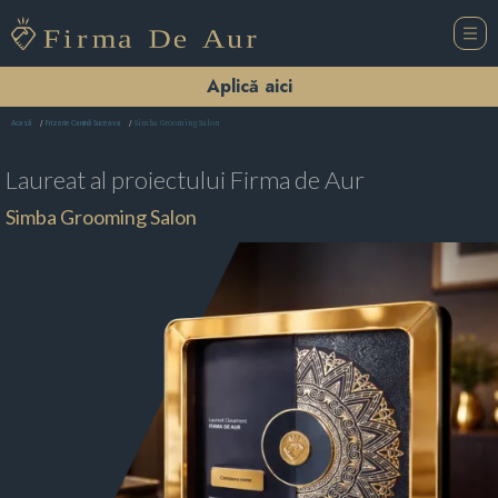
Aplică aici
Simba Grooming Salon
Acasă
Frizerie Canină Suceava
Laureat al proiectului
Firma de Aur
Simba Grooming Salon