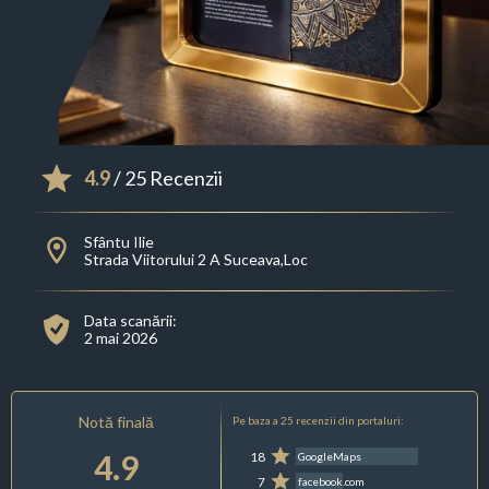
4.9
/ 25 Recenzii
Sfântu Ilie
Strada Viitorului 2 A Suceava,Loc
Data scanării:
2 mai 2026
Notă finală
Pe baza a 25 recenzii din portaluri:
4.9
18
GoogleMaps
7
facebook.com