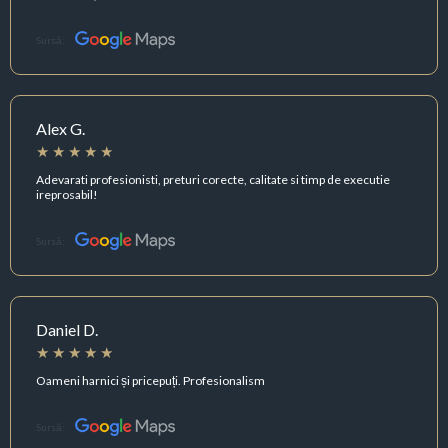
Sursă:
Alex G.
Adevarati profesionisti, preturi corecte, calitate si timp de executie
ireprosabil!
Sursă:
Daniel D.
Oameni harnici și pricepuți. Profesionalism
Sursă: