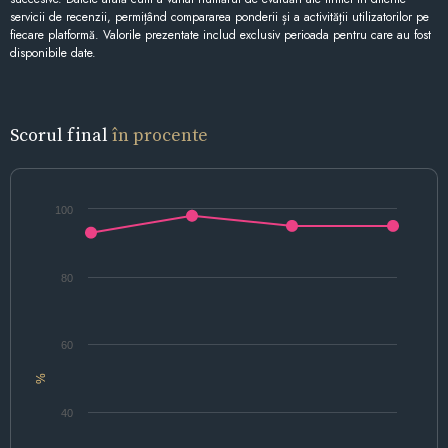
servicii de recenzii, permițând compararea ponderii și a activității utilizatorilor pe
fiecare platformă. Valorile prezentate includ exclusiv perioada pentru care au fost
disponibile date.
Scorul final
în procente
100
80
60
%
40