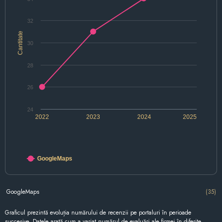
32
Cantitate
30
28
26
24
2022
2023
2024
2025
GoogleMaps
GoogleMaps
(35)
Graficul prezintă evoluția numărului de recenzii pe portaluri în perioade
succesive. Datele arată cum a variat numărul de evaluări ale firmei în diferite