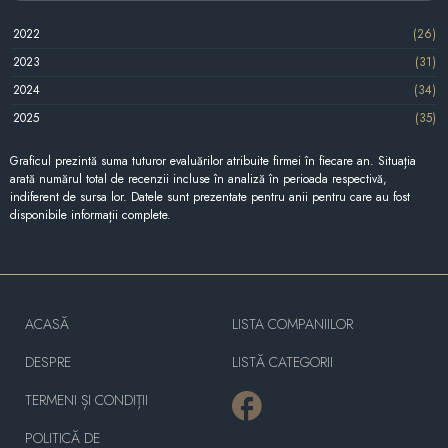
2022
(26)
2023
(31)
2024
(34)
2025
(35)
Graficul prezintă suma tuturor evaluărilor atribuite firmei în fiecare an. Situația
arată numărul total de recenzii incluse în analiză în perioada respectivă,
indiferent de sursa lor. Datele sunt prezentate pentru anii pentru care au fost
disponibile informații complete.
ACASĂ
LISTA COMPANIILOR
DESPRE
LISTĂ CATEGORII
TERMENI ȘI CONDIȚII
POLITICĂ DE