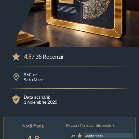
4.8
/ 35 Recenzii
560, nr. -
Satu Mare
Data scanării:
1 noiembrie 2025
Notă finală
Pe baza a 35 recenzii din portaluri:
4.8
35
GoogleMaps