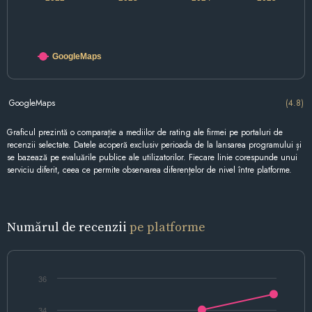
GoogleMaps
GoogleMaps
(4.8)
Graficul prezintă o comparație a mediilor de rating ale firmei pe portaluri de
recenzii selectate. Datele acoperă exclusiv perioada de la lansarea programului și
se bazează pe evaluările publice ale utilizatorilor. Fiecare linie corespunde unui
serviciu diferit, ceea ce permite observarea diferențelor de nivel între platforme.
Numărul de recenzii
pe platforme
36
34