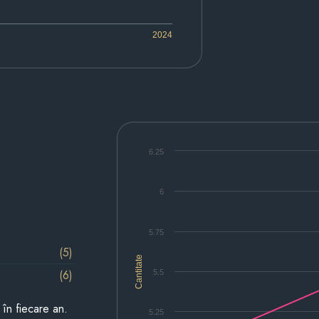
2024
6.25
6
5.75
(5)
Cantitate
(6)
5.5
i în fiecare an.
5.25