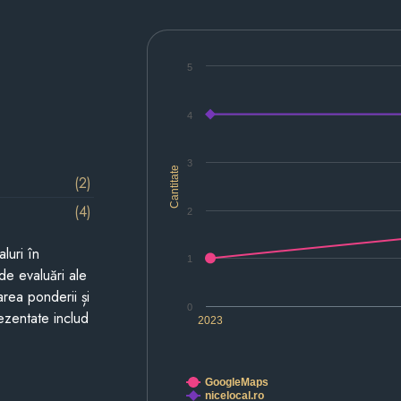
5
4
3
Cantitate
(2)
(4)
2
luri în
1
de evaluări ale
area ponderii și
0
prezentate includ
2023
GoogleMaps
nicelocal.ro