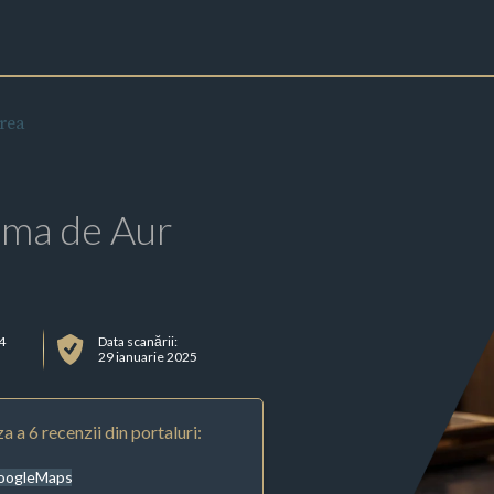
rea
rma de Aur
64
Data scanării:
29 ianuarie 2025
a a 6 recenzii din portaluri:
oogleMaps