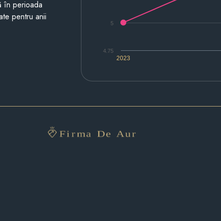
ză în perioada
ate pentru anii
5
4.75
2023