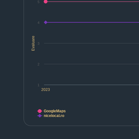
5
4
Evaluare
3
2
1
2023
GoogleMaps
nicelocal.ro