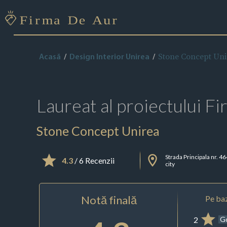
Stone Concept Uni
Acasă
Design Interior Unirea
Laureat al proiectului
Fi
Stone Concept Unirea
Strada Principala nr. 4
4.3
/ 6 Recenzii
city
Notă finală
Pe baz
2
G