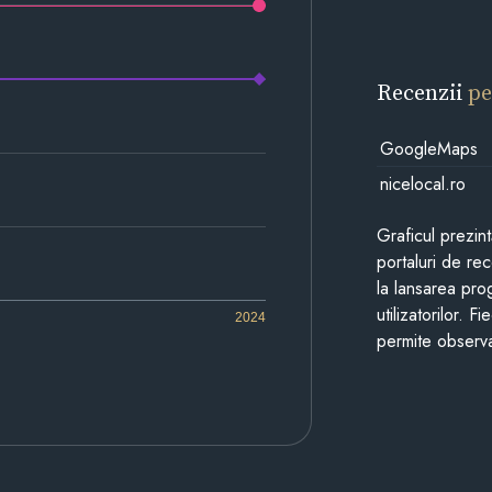
Recenzii
pe
GoogleMaps
nicelocal.ro
Graficul prezin
portaluri de re
la lansarea pro
utilizatorilor. 
2024
permite observa