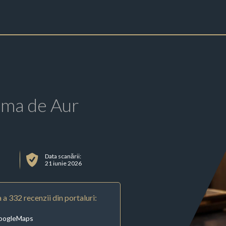
rma de Aur
Data scanării:
21 iunie 2026
 a 332 recenzii din portaluri:
oogleMaps