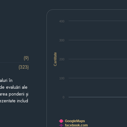
400
300
Cantitate
(9)
200
(323)
100
luri în
de evaluări ale
area ponderii și
0
prezentate includ
GoogleMaps
facebook.com