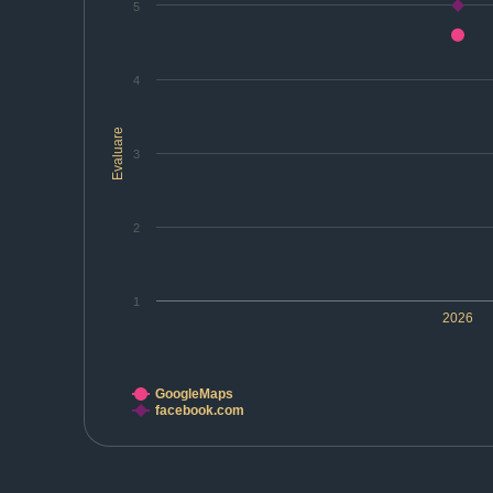
5
4
Evaluare
3
2
1
2026
GoogleMaps
facebook.com