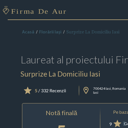
Surprize La Domiciliu Iasi
Acasă
Florării Iaşi
Laureat al proiectului
Fi
Surprize La Domiciliu Iasi
700424 Iasi, Romania
5
/ 332 Recenzii
Iasi
Notă finală
Pe baza
9
G