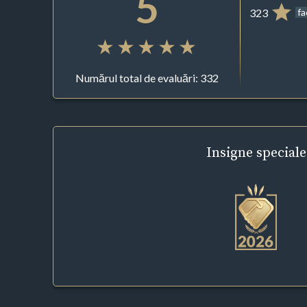
5
323
f
Numărul total de evaluări: 332
Insigne
speciale