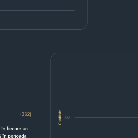
Cantitate
(332)
332
i în fiecare an.
ză în perioada