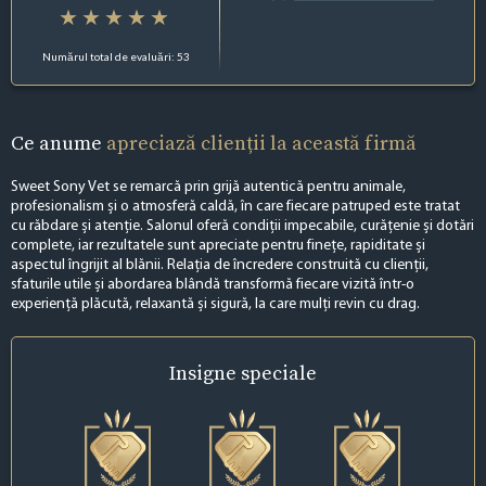
Numărul total de evaluări: 53
Ce anume
apreciază clienții la această firmă
Sweet Sony Vet se remarcă prin grijă autentică pentru animale,
profesionalism și o atmosferă caldă, în care fiecare patruped este tratat
cu răbdare și atenție. Salonul oferă condiții impecabile, curățenie și dotări
complete, iar rezultatele sunt apreciate pentru finețe, rapiditate și
aspectul îngrijit al blănii. Relația de încredere construită cu clienții,
sfaturile utile și abordarea blândă transformă fiecare vizită într-o
experiență plăcută, relaxantă și sigură, la care mulți revin cu drag.
Insigne
speciale