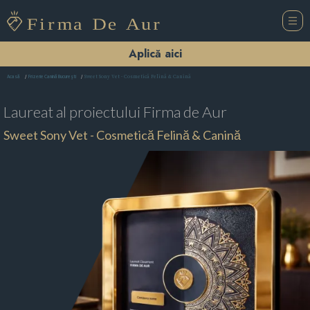
Aplică aici
Sweet Sony Vet - Cosmetică Felină & Canină
Acasă
Frizerie Canină Bucureşti
Laureat al proiectului
Firma de Aur
Sweet Sony Vet - Cosmetică Felină & Canină