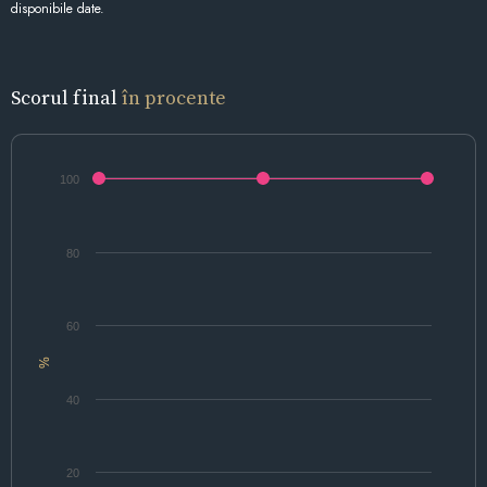
disponibile date.
Scorul final
în procente
100
80
60
%
40
20