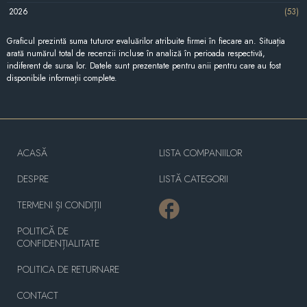
2026
(53)
Graficul prezintă suma tuturor evaluărilor atribuite firmei în fiecare an. Situația
arată numărul total de recenzii incluse în analiză în perioada respectivă,
indiferent de sursa lor. Datele sunt prezentate pentru anii pentru care au fost
disponibile informații complete.
ACASĂ
LISTA COMPANIILOR
DESPRE
LISTĂ CATEGORII
TERMENI ȘI CONDIȚII
POLITICĂ DE
CONFIDENȚIALITATE
POLITICA DE RETURNARE
CONTACT