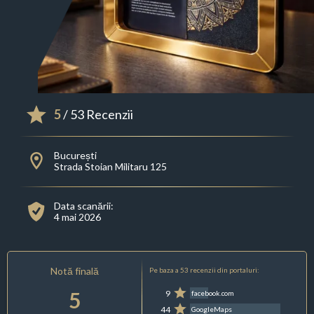
5
/ 53 Recenzii
București
Strada Stoian Militaru 125
Data scanării:
4 mai 2026
Notă finală
Pe baza a 53 recenzii din portaluri:
5
9
facebook.com
44
GoogleMaps