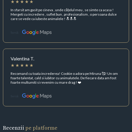
In sfarsit am gasit pe cineva , unde cățelul meu , se simte ca acasa !
Mergeti cu incredere , suflet bun , profesionalism , o persoana dulce
care se vede ca iubeste animalele ! 🔝🔝🔝
Sursă:
Valentina T.
Recomand cu toata increderea! Cookie o adora pe Miruna 🥰! Un om
foarte talentat, cald si iubitor cu animalutele. De fiecare data am fost
foarte multumiti si revenim cu mare drag ! ❤️
Sursă:
Recenzii
pe platforme