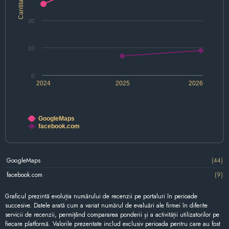
Cantitate
20
10
0
2024
2025
2026
GoogleMaps
facebook.com
GoogleMaps
(44)
facebook.com
(9)
Graficul prezintă evoluția numărului de recenzii pe portaluri în perioade
succesive. Datele arată cum a variat numărul de evaluări ale firmei în diferite
servicii de recenzii, permițând compararea ponderii și a activității utilizatorilor pe
fiecare platformă. Valorile prezentate includ exclusiv perioada pentru care au fost