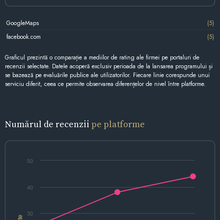
GoogleMaps
(5)
facebook.com
(5)
Graficul prezintă o comparație a mediilor de rating ale firmei pe portaluri de
recenzii selectate. Datele acoperă exclusiv perioada de la lansarea programului și
se bazează pe evaluările publice ale utilizatorilor. Fiecare linie corespunde unui
serviciu diferit, ceea ce permite observarea diferențelor de nivel între platforme.
Numărul de recenzii
pe platforme
50
40
30